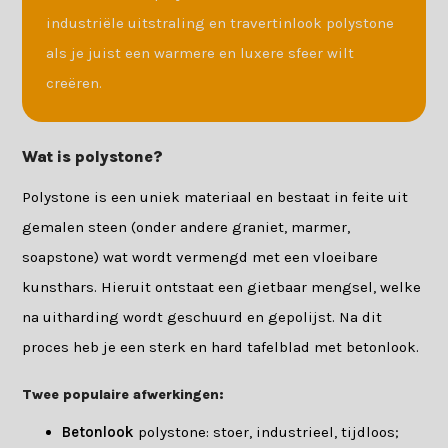
industriële uitstraling en travertinlook polystone
als je juist een warmere en luxere sfeer wilt
creëren.
Wat is polystone?
Polystone is een uniek materiaal en bestaat in feite uit
gemalen steen (onder andere graniet, marmer,
soapstone) wat wordt vermengd met een vloeibare
kunsthars. Hieruit ontstaat een gietbaar mengsel, welke
na uitharding wordt geschuurd en gepolijst. Na dit
proces heb je een sterk en hard tafelblad met betonlook.
Twee populaire afwerkingen:
Betonlook
polystone: stoer, industrieel, tijdloos;