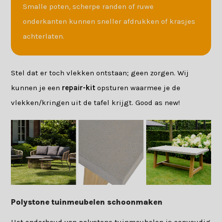
Smalle poten, scherpe randen of ruwe
onderkanten kunnen sneller afdrukken of krasjes
achterlaten.
Stel dat er toch vlekken ontstaan; geen zorgen. Wij
kunnen je een
repair-kit
opsturen waarmee je de
vlekken/kringen uit de tafel krijgt. Good as new!
Polystone tuinmeubelen schoonmaken
Het onderhoud van polystone tuinmeubelen is eenvoudig