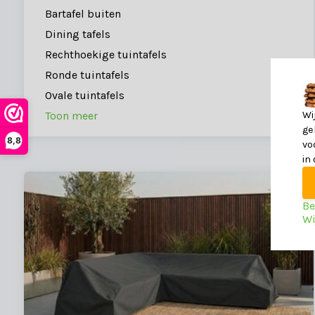
Bartafel buiten
Dining tafels
Rechthoekige tuintafels
Ronde tuintafels
Ovale tuintafels
Toon meer
Wi
ge
8,8
vo
in
Be
Wi