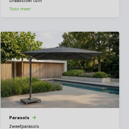
Draadstoel tuin
Toon meer
Parasols
Zweefparasols