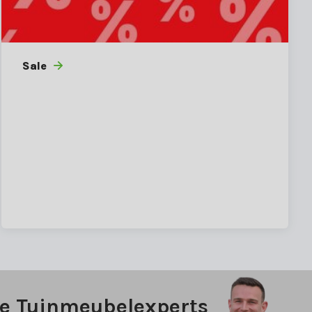
Sale
ze Tuinmeubelexperts