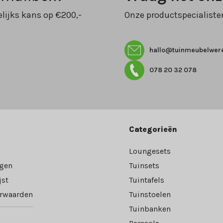
lijks kans op €200,-
Onze productspecialiste
hallo@tuinmeubelwere
078 20 32 078
Categorieën
Loungesets
ngen
Tuinsets
jst
Tuintafels
rwaarden
Tuinstoelen
Tuinbanken