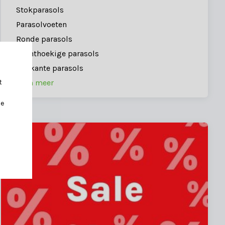
Stokparasols
Parasolvoeten
Ronde parasols
Rechthoekige parasols
Vierkante parasols
t
Toon meer
je