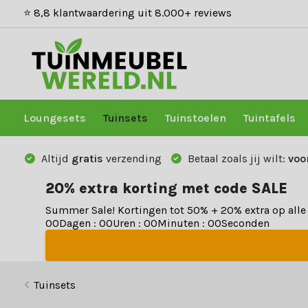
⭐ 8,8 klantwaardering uit 8.000+ reviews
Loungesets
Tuinsets
Tuinstoelen
Tuintafels
Altijd
gratis
verzending
Betaal zoals jij wilt:
voo
20% extra korting met code SALE
Summer Sale! Kortingen tot 50% + 20% extra op all
0
0
Dagen
:
0
0
Uren
:
0
0
Minuten
:
0
0
Seconden
Tuinsets