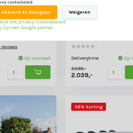
 ons cookiebeleid.
Akkoord en doorgaan
Weigeren
kijk ons privacy-/cookiebeleid
j zijn een Google partner
tad wit dining
Livorno/Karlstad wit dini
personen | betonlook +
tuinset | 8 personen | bet
 135cm rond
kunststof | 280cm ovaal
 reviews
Op voorraad
Deliverytime
Op 
3.039,-
2.039,-
38% korting