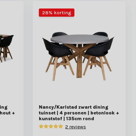
28% korting
ing
Nancy/Karlstad zwart dining
dhout +
tuinset | 4 personen | betonlook +
kunststof | 135cm rond
2 reviews