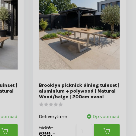
uinset |
Brooklyn picknick dining tuinset |
atural
aluminium + polywood | Natural
Wood/beige | 200cm ovaal
voorraad
Deliverytime
Op voorraad
1.059,-
699,-