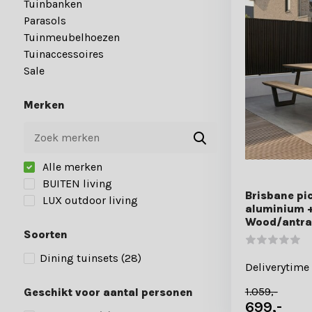
Tuinbanken
Parasols
Tuinmeubelhoezen
Tuinaccessoires
Sale
Merken
Alle merken
BUITEN living
Brisbane pic
LUX outdoor living
aluminium +
Wood/antra
Soorten
Dining tuinsets
(28)
Deliverytime
1.059,-
Geschikt voor aantal personen
699,-