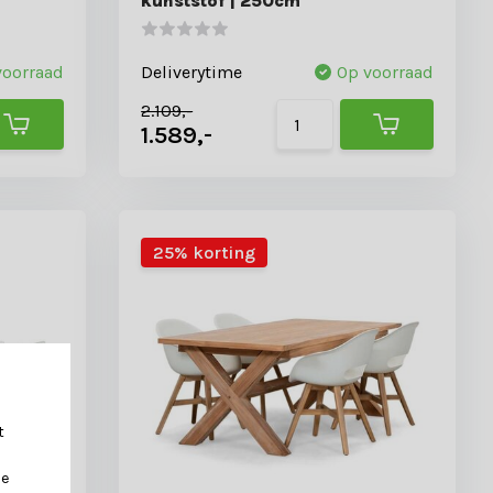
kunststof | 250cm
voorraad
Deliverytime
Op voorraad
2.109,-
1.589,-
25% korting
t
je