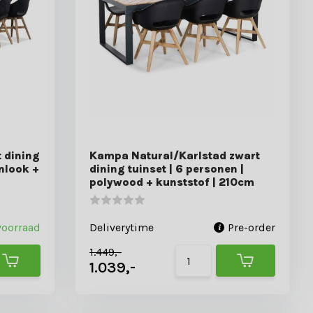
 dining
Kampa Natural/Karlstad zwart
onlook +
dining tuinset | 6 personen |
polywood + kunststof | 210cm
voorraad
Deliverytime
Pre-order
1.449,-
1.039,-