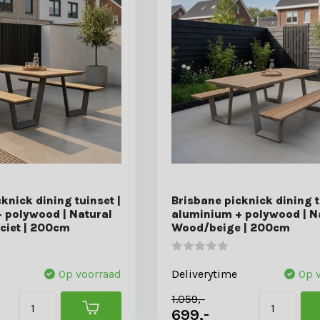
knick dining tuinset |
Brisbane picknick dining t
 polywood | Natural
aluminium + polywood | N
ciet | 200cm
Wood/beige | 200cm
Op voorraad
Deliverytime
Op 
1.059,-
699,-