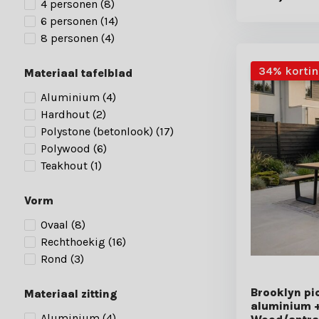
4 personen
(8)
6 personen
(14)
8 personen
(4)
34% korti
Materiaal tafelblad
Aluminium
(4)
Hardhout
(2)
Polystone (betonlook)
(17)
Polywood
(6)
Teakhout
(1)
Vorm
Ovaal
(8)
Rechthoekig
(16)
Rond
(3)
Brooklyn pic
Materiaal zitting
aluminium +
Aluminium
(4)