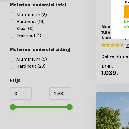
in
Materiaal onderstel tafel
Aluminium
(6)
Be
Hardhout
(13)
Wi
Nancy/Karls
Staal
(6)
tuinset | 4 
Teakhout
(1)
kunststof |
2
Materiaal onderstel zitting
Deliverytime
Aluminium
(5)
Hardhout
(23)
1.449,-
1.039,-
Prijs
-