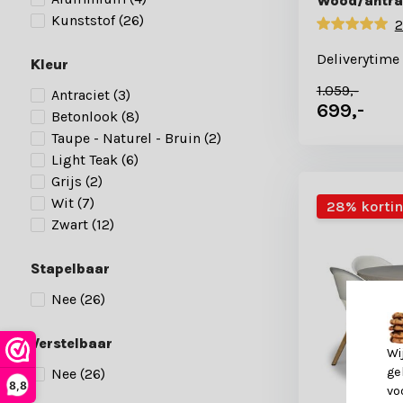
Wood/antrac
Kunststof
(26)
2
Deliverytime
Kleur
1.059,-
Antraciet
(3)
699,-
Betonlook
(8)
Taupe - Naturel - Bruin
(2)
Light Teak
(6)
Grijs
(2)
Wit
(7)
28% korti
Zwart
(12)
Stapelbaar
Nee
(26)
Verstelbaar
Wi
ge
Nee
(26)
8,8
vo