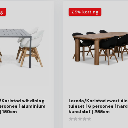
ng
25% korting
Karlstad wit dining
Laredo/Karlstad zwart din
personen | aluminium
tuinset | 6 personen | har
 | 150cm
kunststof | 255cm