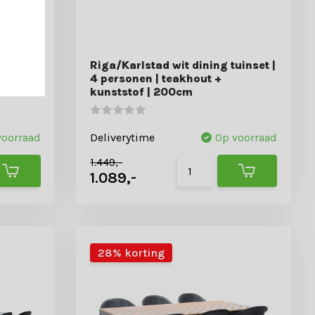
ng
Riga/Karlstad wit dining tuinset |
onlook +
4 personen | teakhout +
kunststof | 200cm
voorraad
Deliverytime
Op voorraad
1.449,-
1.089,-
28% korting