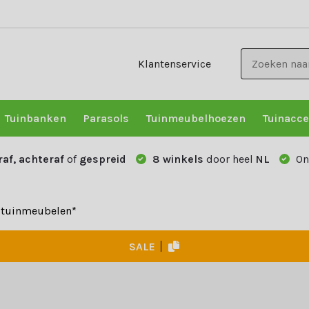
Klantenservice
Tuinbanken
Parasols
Tuinmeubelhoezen
Tuinacce
raf, achteraf
of
gespreid
8 winkels
door heel
NL
On
e tuinmeubelen*
SALE