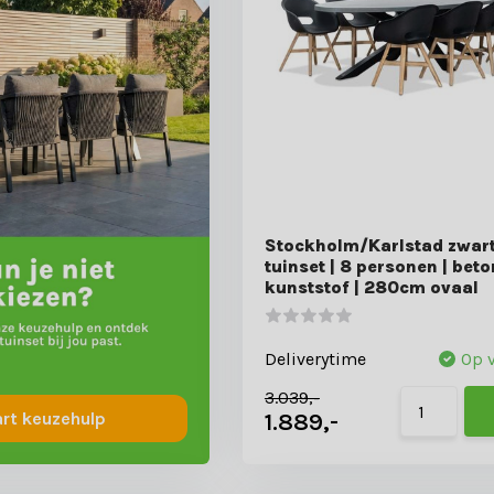
Stockholm/Karlstad zwart
tuinset | 8 personen | bet
kunststof | 280cm ovaal
Deliverytime
Op 
3.039,-
1.889,-
art keuzehulp