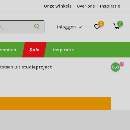
Onze winkels
|
Over ons
|
Inspiratie
0
0
Inloggen
ssoires
Sale
Inspiratie
tstaan uit
studieproject
8,8