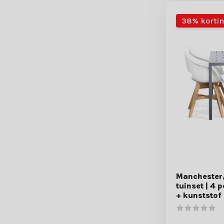
38% korti
Manchester/
tuinset | 4 
+ kunststof