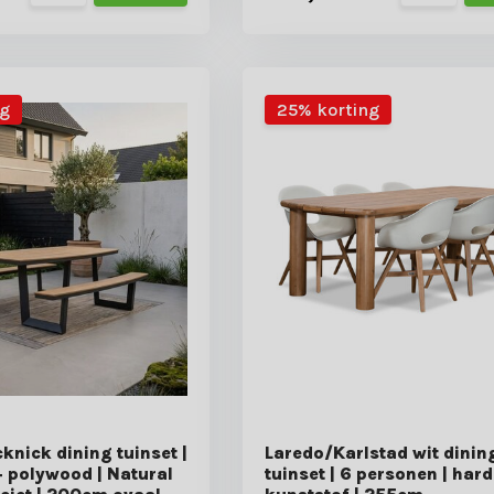
ng
25% korting
knick dining tuinset |
Laredo/Karlstad wit dinin
 polywood | Natural
tuinset | 6 personen | har