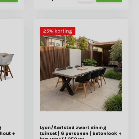
25% korting
g
Lyon/Karlstad zwart dining
dhout +
tuinset | 6 personen | betonlook +