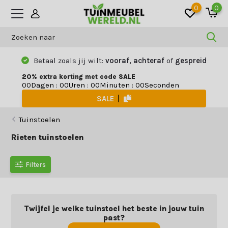
0
0
Betaal zoals jij wilt:
vooraf, achteraf
of
gespreid
20% extra korting met code SALE
Dagen
:
Uren
:
Minuten
:
Seconden
0
0
0
0
0
0
0
0
SALE
Tuinstoelen
Rieten tuinstoelen
Filters
Twijfel je welke tuinstoel het beste in jouw tuin
past?