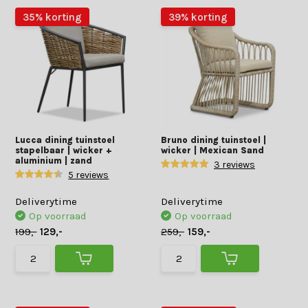
35% korting
39% korting
Lucca dining tuinstoel
Bruno dining tuinstoel |
stapelbaar | wicker +
wicker | Mexican Sand
aluminium | zand
3 reviews
5 reviews
Deliverytime
Deliverytime
Op voorraad
Op voorraad
199,-
129,-
259,-
159,-