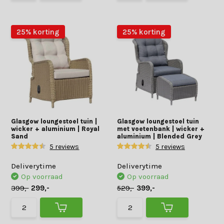
25% korting
25% korting
Glasgow loungestoel tuin |
Glasgow loungestoel tuin
wicker + aluminium | Royal
met voetenbank | wicker +
Sand
aluminium | Blended Grey
5 reviews
5 reviews
Deliverytime
Deliverytime
Op voorraad
Op voorraad
399,-
299,-
529,-
399,-