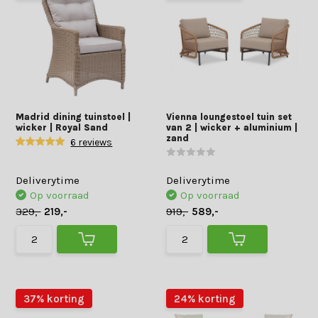
Madrid dining tuinstoel |
Vienna loungestoel tuin set
wicker | Royal Sand
van 2 | wicker + aluminium |
zand
6 reviews
Deliverytime
Deliverytime
Op voorraad
Op voorraad
329,-
219,-
919,-
589,-
37% korting
24% korting