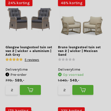
24% korting
48% korting
Glasgow loungestoel tuin set
Bruno loungestoel tuin set
van 2 | wicker + aluminium |
van 2 | wicker | Mexican
Ash Grey
Sand
5 reviews
Deliverytime
Deliverytime
Pre-order
Op voorraad
779,-
589,-
1.049,-
549,-
17% korting
33% korting