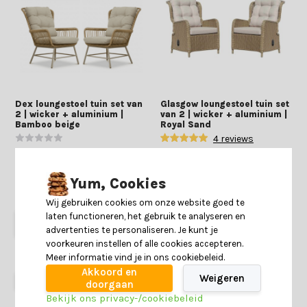
Dex loungestoel tuin set van
Glasgow loungestoel tuin set
2 | wicker + aluminium |
van 2 | wicker + aluminium |
Bamboo beige
Royal Sand
4 reviews
Deliverytime
Deliverytime
Op voorraad
Op voorraad
Yum, Cookies
779,-
489,-
779,-
589,-
Wij gebruiken cookies om onze website goed te
laten functioneren, het gebruik te analyseren en
advertenties te personaliseren. Je kunt je
voorkeuren instellen of alle cookies accepteren.
Meer informatie vind je in ons cookiebeleid.
Akkoord en
Weigeren
29% korting
34% korting
doorgaan
Bekijk ons privacy-/cookiebeleid