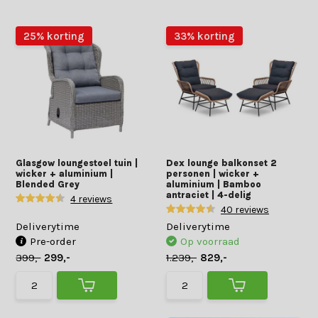
25% korting
33% korting
Glasgow loungestoel tuin |
Dex lounge balkonset 2
wicker + aluminium |
personen | wicker +
Blended Grey
aluminium | Bamboo
antraciet | 4-delig
4 reviews
40 reviews
Deliverytime
Deliverytime
Pre-order
Op voorraad
399,-
299,-
1.239,-
829,-