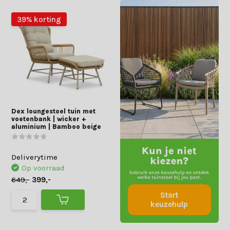
39% korting
Dex loungestoel tuin met
voetenbank | wicker +
aluminium | Bamboo beige
Deliverytime
Op voorraad
649,-
399,-
Start
keuzehulp