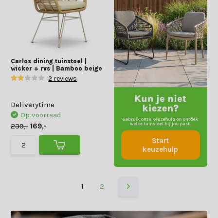
Carlos dining tuinstoel |
wicker + rvs | Bamboo beige
2 reviews
Deliverytime
Op voorraad
239,-
169,-
Start
keuzehulp
1
2