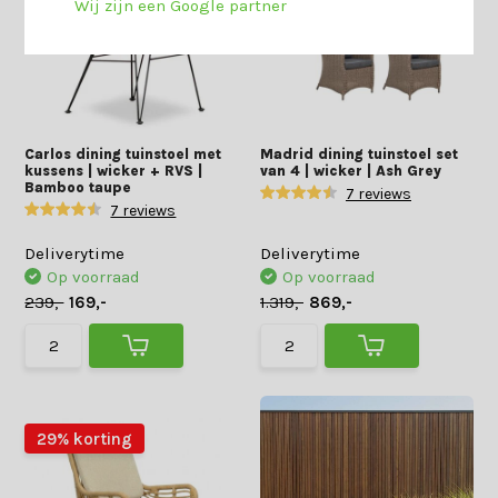
Wij zijn een Google partner
Carlos dining tuinstoel met
Madrid dining tuinstoel set
kussens | wicker + RVS |
van 4 | wicker | Ash Grey
Bamboo taupe
7 reviews
7 reviews
Deliverytime
Deliverytime
Op voorraad
Op voorraad
239,-
169,-
1.319,-
869,-
29% korting