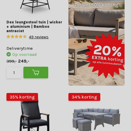
Dex loungestoel tuin | wicker
+ aluminium | Bamboo
antraciet
49 reviews
Deliverytime
Op voorraad
399,-
249,-
35% korting
34% korting