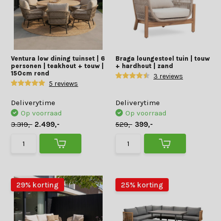
Ventura low dining tuinset | 6
Braga loungestoel tuin | touw
personen | teakhout + touw |
+ hardhout | zand
150cm rond
3 reviews
5 reviews
Deliverytime
Deliverytime
Op voorraad
Op voorraad
3.319,-
2.499,-
529,-
399,-
29% korting
25% korting