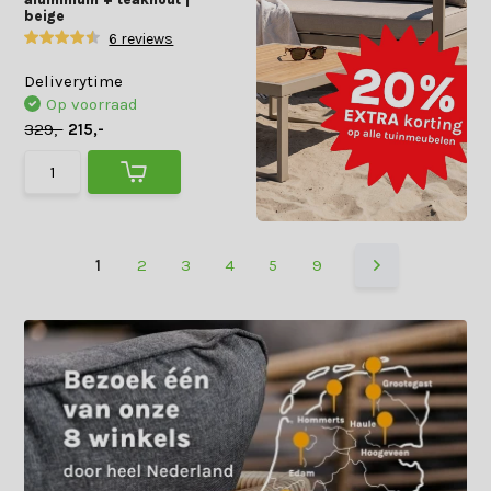
beige
6 reviews
Deliverytime
Op voorraad
329,-
215,-
1
2
3
4
5
9