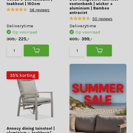
teakhout | 150cm
voetenbank | wicker +
aluminium | Bamboo
36 reviews
antraciet
50 reviews
Deliverytime
Deliverytime
Op voorraad
Op voorraad
309,-
225,-
609,-
399,-
35% korting
Annecy dining tuinstoel |
aluminium + teakhout |