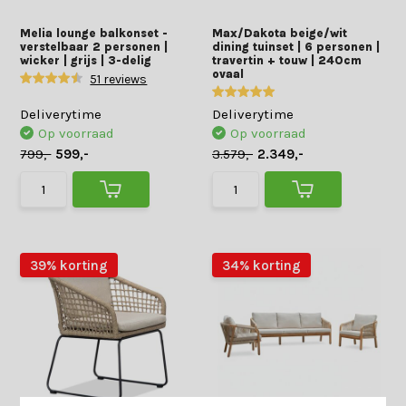
Melia lounge balkonset -
Max/Dakota beige/wit
verstelbaar 2 personen |
dining tuinset | 6 personen |
wicker | grijs | 3-delig
travertin + touw | 240cm
ovaal
51 reviews
Deliverytime
Deliverytime
Op voorraad
Op voorraad
799,-
599,-
3.579,-
2.349,-
39% korting
34% korting