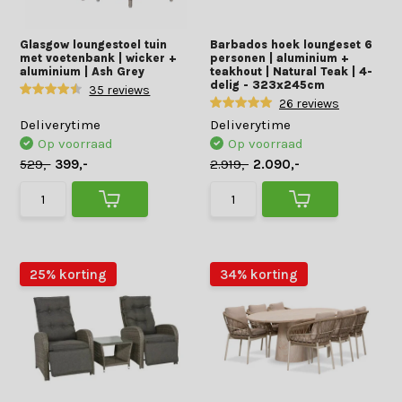
Glasgow loungestoel tuin
Barbados hoek loungeset 6
met voetenbank | wicker +
personen | aluminium +
aluminium | Ash Grey
teakhout | Natural Teak | 4-
delig - 323x245cm
35 reviews
26 reviews
Deliverytime
Deliverytime
Op voorraad
Op voorraad
529,-
399,-
2.919,-
2.090,-
25% korting
34% korting