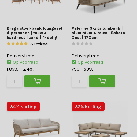
Braga stoel-bank loungeset
Palermo 3-zits tuinbank |
4 personen | touw +
aluminium + touw | Sahara
hardhout | zand | 4-delig
Dust | 170cm
3 reviews
Deliverytime
Deliverytime
Op voorraad
Op voorraad
1.859,-
1.249,-
799,-
599,-
34% korting
32% korting