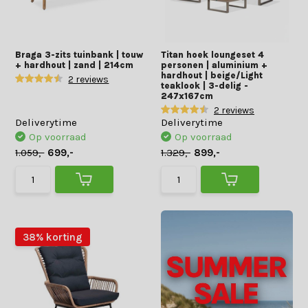
Braga 3-zits tuinbank | touw
Titan hoek loungeset 4
+ hardhout | zand | 214cm
personen | aluminium +
hardhout | beige/Light
2 reviews
teaklook | 3-delig -
247x167cm
2 reviews
Deliverytime
Deliverytime
Op voorraad
Op voorraad
1.059,-
699,-
1.329,-
899,-
38% korting