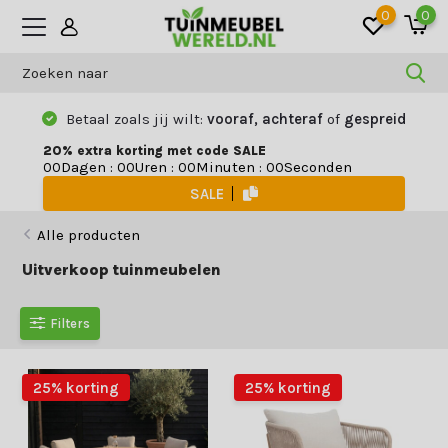
0
0
Betaal zoals jij wilt:
vooraf, achteraf
of
gespreid
20% extra korting met code SALE
Dagen
:
Uren
:
Minuten
:
Seconden
0
0
0
0
0
0
0
0
SALE
Alle producten
Uitverkoop tuinmeubelen
Filters
25% korting
25% korting