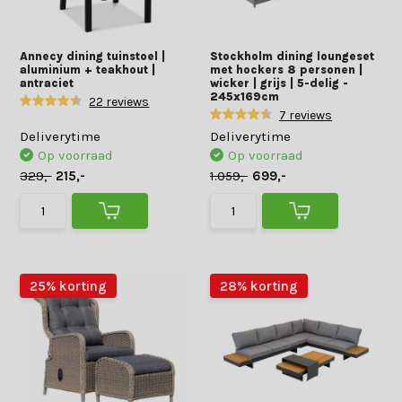
Annecy dining tuinstoel |
Stockholm dining loungeset
aluminium + teakhout |
met hockers 8 personen |
antraciet
wicker | grijs | 5-delig -
245x169cm
22 reviews
7 reviews
Deliverytime
Deliverytime
Op voorraad
Op voorraad
329,-
215,-
1.059,-
699,-
25% korting
28% korting