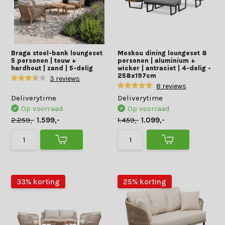
Braga stoel-bank loungeset
Moskou dining loungeset 8
5 personen | touw +
personen | aluminium +
hardhout | zand | 5-delig
wicker | antraciet | 4-delig -
258x197cm
3 reviews
8 reviews
Deliverytime
Deliverytime
Op voorraad
Op voorraad
2.259,-
1.599,-
1.459,-
1.099,-
33% korting
25% korting