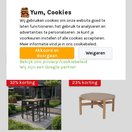
Tulum dining tuinstoel | touw
Bergamo stoel-bank
Yum, Cookies
+ RVS | Sahara Dust
loungeset 5 personen | touw
+ hardhout | zand | 3-delig
12 reviews
Wij gebruiken cookies om onze website goed te
laten functioneren, het gebruik te analyseren en
advertenties te personaliseren. Je kunt je
Deliverytime
Deliverytime
voorkeuren instellen of alle cookies accepteren.
Op voorraad
Op voorraad
Meer informatie vind je in ons cookiebeleid.
259,-
159,-
1.659,-
1.099,-
Akkoord en
Weigeren
doorgaan
Bekijk ons privacy-/cookiebeleid
Wij zijn een Google partner
32% korting
23% korting