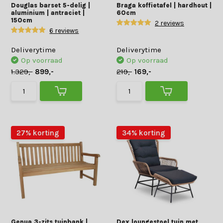
Douglas barset 5-delig |
Braga koffietafel | hardhout |
aluminium | antraciet |
60cm
150cm
2 reviews
6 reviews
Deliverytime
Deliverytime
Op voorraad
Op voorraad
1.329,-
899,-
219,-
169,-
27% korting
34% korting
Genua 3-zits tuinbank |
Dex loungestoel tuin met