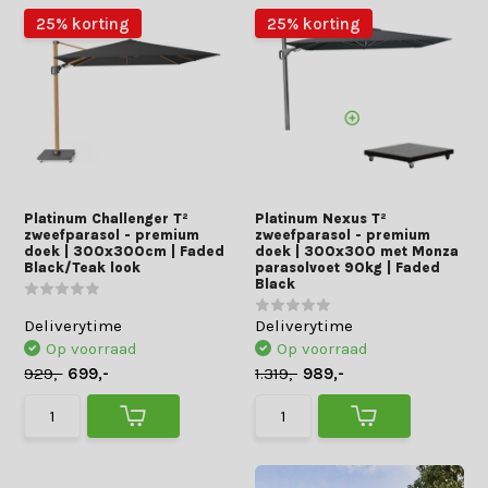
25% korting
25% korting
Platinum Challenger T²
Platinum Nexus T²
zweefparasol - premium
zweefparasol - premium
doek | 300x300cm | Faded
doek | 300x300 met Monza
Black/Teak look
parasolvoet 90kg | Faded
Black
Deliverytime
Deliverytime
Op voorraad
Op voorraad
929,-
699,-
1.319,-
989,-