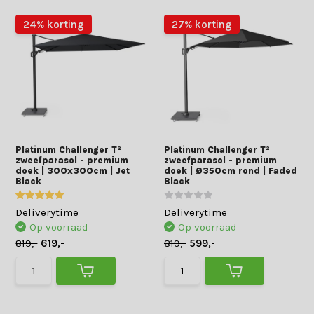
24% korting
27% korting
Platinum Challenger T²
Platinum Challenger T²
zweefparasol - premium
zweefparasol - premium
doek | 300x300cm | Jet
doek | Ø350cm rond | Faded
Black
Black
Deliverytime
Deliverytime
Op voorraad
Op voorraad
819,-
619,-
819,-
599,-