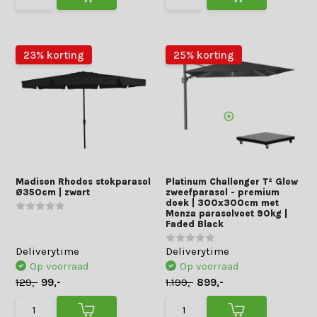
23% korting
25% korting
Madison Rhodos stokparasol
Platinum Challenger T² Glow
Ø350cm | zwart
zweefparasol - premium
doek | 300x300cm met
Monza parasolvoet 90kg |
Faded Black
Deliverytime
Deliverytime
Op voorraad
Op voorraad
129,-
99,-
1.199,-
899,-