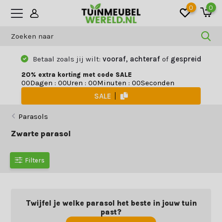
0
0
Betaal zoals jij wilt:
vooraf, achteraf
of
gespreid
20% extra korting met code SALE
Dagen
:
Uren
:
Minuten
:
Seconden
0
0
0
0
0
0
0
0
SALE
Parasols
Zwarte parasol
Filters
Twijfel je welke parasol het beste in jouw tuin
past?