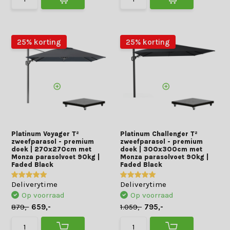
25% korting
25% korting
Platinum Voyager T²
Platinum Challenger T²
zweefparasol - premium
zweefparasol - premium
doek | 270x270cm met
doek | 300x300cm met
Monza parasolvoet 90kg |
Monza parasolvoet 90kg |
Faded Black
Faded Black
Deliverytime
Deliverytime
Op voorraad
Op voorraad
879,-
659,-
1.059,-
795,-