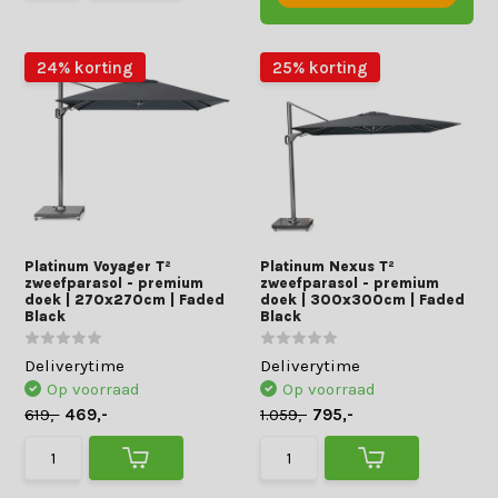
24% korting
25% korting
Platinum Voyager T²
Platinum Nexus T²
zweefparasol - premium
zweefparasol - premium
doek | 270x270cm | Faded
doek | 300x300cm | Faded
Black
Black
Deliverytime
Deliverytime
Op voorraad
Op voorraad
619,-
469,-
1.059,-
795,-