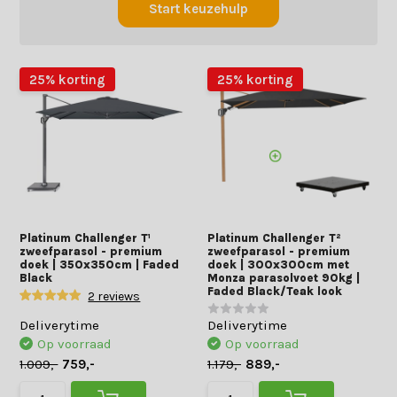
Start keuzehulp
25% korting
25% korting
Platinum Challenger T¹
Platinum Challenger T²
zweefparasol - premium
zweefparasol - premium
doek | 350x350cm | Faded
doek | 300x300cm met
Black
Monza parasolvoet 90kg |
Faded Black/Teak look
2 reviews
Deliverytime
Deliverytime
Op voorraad
Op voorraad
1.009,-
759,-
1.179,-
889,-