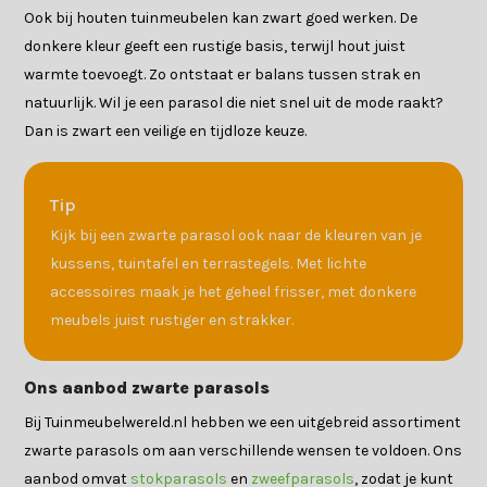
Ook bij houten tuinmeubelen kan zwart goed werken. De
donkere kleur geeft een rustige basis, terwijl hout juist
warmte toevoegt. Zo ontstaat er balans tussen strak en
natuurlijk. Wil je een parasol die niet snel uit de mode raakt?
Dan is zwart een veilige en tijdloze keuze.
Tip
Kijk bij een zwarte parasol ook naar de kleuren van je
kussens, tuintafel en terrastegels. Met lichte
accessoires maak je het geheel frisser, met donkere
meubels juist rustiger en strakker.
Ons aanbod zwarte parasols
Bij Tuinmeubelwereld.nl hebben we een uitgebreid assortiment
zwarte parasols om aan verschillende wensen te voldoen. Ons
aanbod omvat
stokparasols
en
zweefparasols
, zodat je kunt