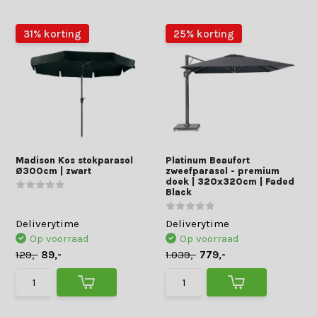
31% korting
25% korting
Madison Kos stokparasol
Platinum Beaufort
Ø300cm | zwart
zweefparasol - premium
doek | 320x320cm | Faded
Black
Deliverytime
Deliverytime
Op voorraad
Op voorraad
129,-
89,-
1.039,-
779,-