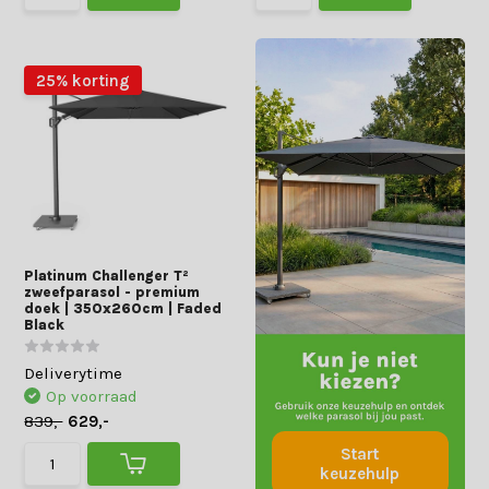
25% korting
Platinum Challenger T²
zweefparasol - premium
doek | 350x260cm | Faded
Black
Deliverytime
Op voorraad
839,-
629,-
Start
keuzehulp