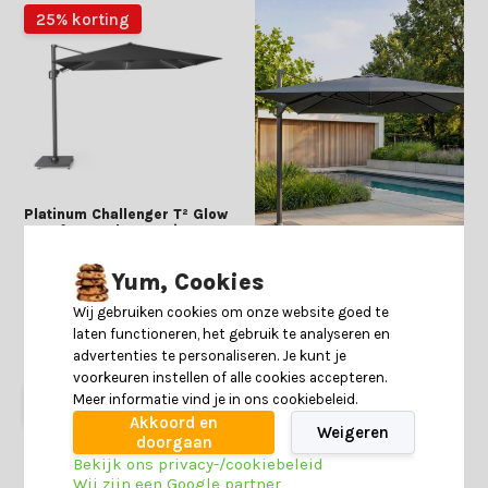
25% korting
Platinum Challenger T² Glow
zweefparasol - premium
doek | 300x300cm | Faded
Black
Yum, Cookies
Deliverytime
Wij gebruiken cookies om onze website goed te
Op voorraad
laten functioneren, het gebruik te analyseren en
advertenties te personaliseren. Je kunt je
959,-
719,-
voorkeuren instellen of alle cookies accepteren.
Start
Meer informatie vind je in ons cookiebeleid.
keuzehulp
Akkoord en
Weigeren
doorgaan
Bekijk ons privacy-/cookiebeleid
Wij zijn een Google partner