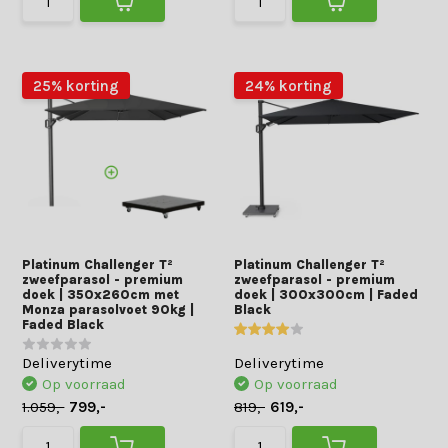
25% korting
24% korting
Platinum Challenger T²
Platinum Challenger T²
zweefparasol - premium
zweefparasol - premium
doek | 350x260cm met
doek | 300x300cm | Faded
Monza parasolvoet 90kg |
Black
Faded Black
Deliverytime
Deliverytime
Op voorraad
Op voorraad
1.059,-
799,-
819,-
619,-