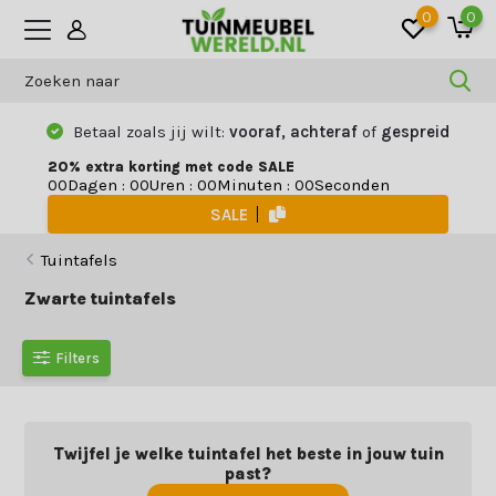
0
0
Betaal zoals jij wilt:
vooraf, achteraf
of
gespreid
20% extra korting met code SALE
Dagen
:
Uren
:
Minuten
:
Seconden
0
0
0
0
0
0
0
0
SALE
Tuintafels
Zwarte tuintafels
Filters
Twijfel je welke tuintafel het beste in jouw tuin
past?