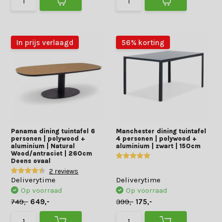
In prijs verlaagd
56% korting
Panama dining tuintafel 6
Manchester dining tuintafel
personen | polywood +
4 personen | polywood +
aluminium | Natural
aluminium | zwart | 150cm
Wood/antraciet | 260cm
Deens ovaal
2 reviews
Deliverytime
Deliverytime
Op voorraad
Op voorraad
749,-
649,-
399,-
175,-