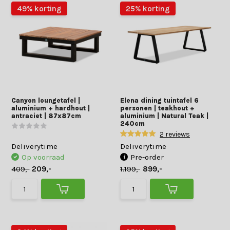
49% korting
25% korting
Canyon loungetafel |
Elena dining tuintafel 6
aluminium + hardhout |
personen | teakhout +
antraciet | 87x87cm
aluminium | Natural Teak |
240cm
2 reviews
Deliverytime
Deliverytime
Op voorraad
Pre-order
409,-
209,-
1.199,-
899,-