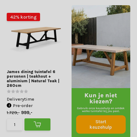
42% korting
James dining tuintafel 6
personen | teakhout +
aluminium | Natural Teak |
260cm
Deliverytime
Pre-order
1.729,-
999,-
Start
keuzehulp