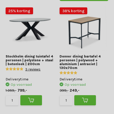
25% korting
38% korting
Stockholm dining tuintafel 4
Denver dining bartafel 4
personen | polystone + staal
personen | polywood +
| betonlook | 200cm
aluminium | antraciet |
130x70cm
3 reviews
Deliverytime
Deliverytime
Op voorraad
Op voorraad
1.059,-
799,-
399,-
249,-