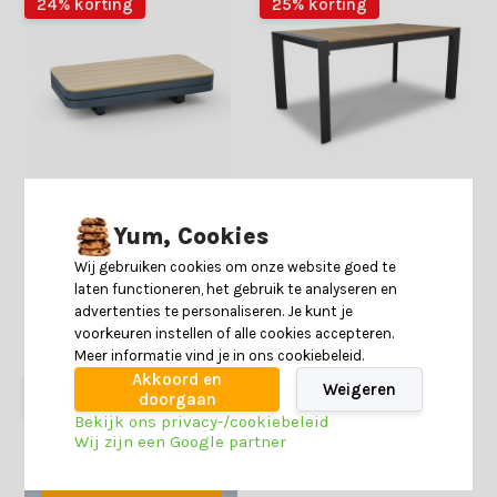
24% korting
25% korting
Serrento loungetafel |
Cortona dining tuintafel 4
aluminium + polywood |
personen | polywood +
Yum, Cookies
antraciet | 120x62cm
aluminium | Natural Wood |
160cm
Wij gebruiken cookies om onze website goed te
5 reviews
laten functioneren, het gebruik te analyseren en
Deliverytime
Deliverytime
advertenties te personaliseren. Je kunt je
Op voorraad
Op voorraad
voorkeuren instellen of alle cookies accepteren.
409,-
309,-
529,-
399,-
Meer informatie vind je in ons cookiebeleid.
Akkoord en
Weigeren
doorgaan
Bekijk ons privacy-/cookiebeleid
Wij zijn een Google partner
Start