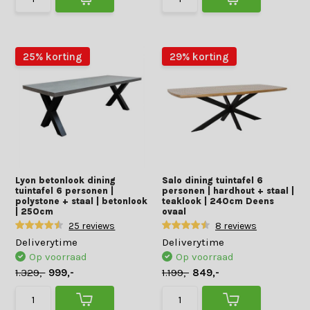
25% korting
29% korting
Lyon betonlook dining
Salo dining tuintafel 6
tuintafel 6 personen |
personen | hardhout + staal |
polystone + staal | betonlook
teaklook | 240cm Deens
| 250cm
ovaal
25 reviews
8 reviews
Deliverytime
Deliverytime
Op voorraad
Op voorraad
1.329,-
999,-
1.199,-
849,-