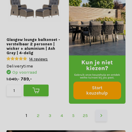
Glasgow lounge balkonset -
verstelbaar 2 personen |
wicker + aluminium | Ash
Grey | 4-delig
14 reviews
Deliverytime
Op voorraad
1.049,-
789,-
Start
keuzehulp
1
2
3
4
5
25