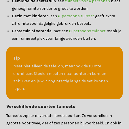
Gemiddelde achtertuin
: een
tuinset voor 4 personen
biedt
genoeg ruimte zonder te groot te worden.
Gezin met kinderen
: een
6-persoons tuinset
geeft extra
zitruimte voor dagelijks gebruik en bezoek.
Grote tuin of veranda
: met een
8-persoons tuinset
maak je
een ruime eetplek voor lange avonden buiten.
Tip
Meet niet alleen de tafel op, maar ook de ruimte
eromheen. Stoelen moeten naar achteren kunnen
schuiven en je wilt nog prettig langs de set kunnen
lopen.
Verschillende soorten tuinsets
Tuinsets zijn er in verschillende soorten. Ze verschillen in
grootte: voor twee, vier of zes personen bijvoorbeeld. En ook in