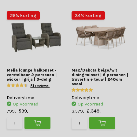
25% korting
34% korting
Melia lounge balkonset -
Max/Dakota beige/wit
verstelbaar 2 personen |
dining tuinset | 6 personen |
wicker | grijs | 3-delig
travertin + touw | 240cm
ovaal
51 reviews
Deliverytime
Deliverytime
Op voorraad
Op voorraad
799,-
599,-
3.579,-
2.349,-