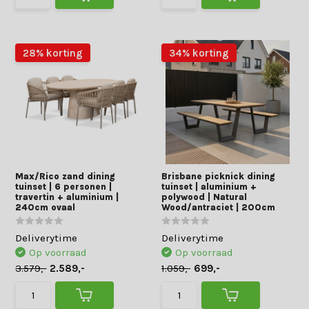
28% korting
34% korting
Max/Rico zand dining
Brisbane picknick dining
tuinset | 6 personen |
tuinset | aluminium +
travertin + aluminium |
polywood | Natural
240cm ovaal
Wood/antraciet | 200cm
Deliverytime
Deliverytime
Op voorraad
Op voorraad
3.579,-
2.589,-
1.059,-
699,-