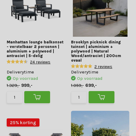
Manhattan lounge balkonset
Brooklyn picknick dining
- verstelbaar 2 personen |
tuinset | aluminium +
aluminium + polywood |
polywood | Natural
antraciet | 5-delig
Wood/antraciet | 200cm
ovaal
24 reviews
2 reviews
Deliverytime
Deliverytime
Op voorraad
Op voorraad
1.329,-
999,-
1.059,-
699,-
25% korting