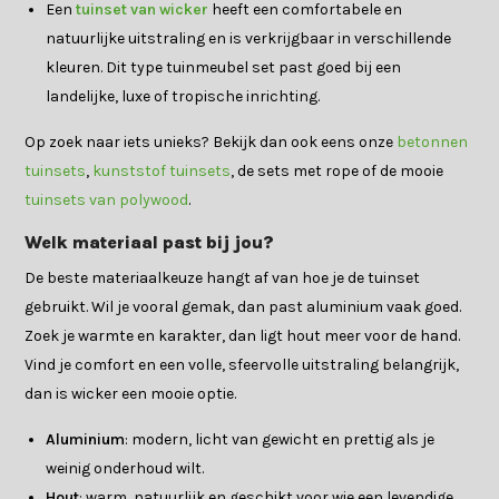
Een
tuinset van wicker
heeft een comfortabele en
natuurlijke uitstraling en is verkrijgbaar in verschillende
kleuren. Dit type tuinmeubel set past goed bij een
landelijke, luxe of tropische inrichting.
Op zoek naar iets unieks? Bekijk dan ook eens onze
betonnen
tuinsets
,
kunststof tuinsets
, de sets met rope of de mooie
tuinsets van polywood
.
Welk materiaal past bij jou?
De beste materiaalkeuze hangt af van hoe je de tuinset
gebruikt. Wil je vooral gemak, dan past aluminium vaak goed.
Zoek je warmte en karakter, dan ligt hout meer voor de hand.
Vind je comfort en een volle, sfeervolle uitstraling belangrijk,
dan is wicker een mooie optie.
Aluminium
: modern, licht van gewicht en prettig als je
weinig onderhoud wilt.
Hout
: warm, natuurlijk en geschikt voor wie een levendige