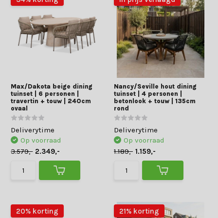
Max/Dakota beige dining
Nancy/Seville hout dining
tuinset | 6 personen |
tuinset | 4 personen |
travertin + touw | 240cm
betonlook + touw | 135cm
ovaal
rond
Deliverytime
Deliverytime
Op voorraad
Op voorraad
3.579,-
2.349,-
1.189,-
1.159,-
20% korting
21% korting