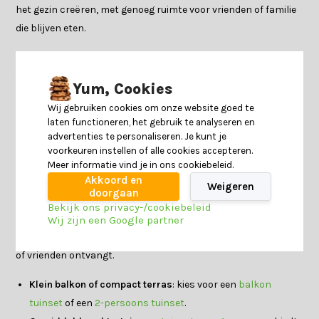
het gezin creëren, met genoeg ruimte voor vrienden of familie
die blijven eten.
Hoe jouw perfecte tuinset er ook uitziet, bij
Tuinmeubelwereld.nl vind je tuinsets in verschillende
Yum, Cookies
formaten, stijlen en materialen. Van een compacte bistroset
Wij gebruiken cookies om onze website goed te
tot een ruime dining tuinset voor lange zomeravonden. Laat
laten functioneren, het gebruik te analyseren en
dat mooie weer maar komen.
advertenties te personaliseren. Je kunt je
voorkeuren instellen of alle cookies accepteren.
Welke tuinset past bij jouw situatie?
Meer informatie vind je in ons cookiebeleid.
Akkoord en
Een tuinset kies je niet alleen op uitstraling. De ruimte, het
Weigeren
doorgaan
aantal zitplaatsen en de manier waarop je de set gebruikt zijn
Bekijk ons privacy-/cookiebeleid
minstens zo belangrijk. Eet je vooral met z’n tweeën buiten,
Wij zijn een Google partner
dan heb je iets anders nodig dan wanneer je regelmatig familie
of vrienden ontvangt.
Klein balkon of compact terras
: kies voor een
balkon
tuinset
of een
2-persoons tuinset
.