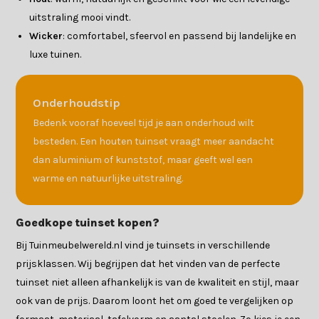
uitstraling mooi vindt.
Wicker
: comfortabel, sfeervol en passend bij landelijke en
luxe tuinen.
Onderhoudstip
Bedenk vooraf hoeveel tijd je aan onderhoud wilt
besteden. Een houten tuinset vraagt meer aandacht
dan aluminium of kunststof, maar geeft wel een
warme en natuurlijke uitstraling.
Goedkope tuinset kopen?
Bij Tuinmeubelwereld.nl vind je tuinsets in verschillende
prijsklassen. Wij begrijpen dat het vinden van de perfecte
tuinset niet alleen afhankelijk is van de kwaliteit en stijl, maar
ook van de prijs. Daarom loont het om goed te vergelijken op