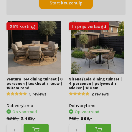
Start keuzehulp
25% korting
In prijs verlaagd
Ventura low dining tuinset | 6
Sirena/Lola dining tuinset |
personen | teakhout + touw |
4 personen | polywood +
150cm rond
wicker | 120cm
5 reviews
2 reviews
Deliverytime
Deliverytime
Op voorraad
Op voorraad
3.319,-
2.499,-
769,-
689,-