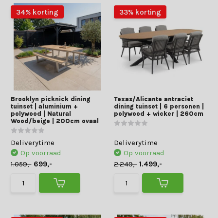
34% korting
33% korting
Brooklyn picknick dining
Texas/Alicante antraciet
tuinset | aluminium +
dining tuinset | 6 personen |
polywood | Natural
polywood + wicker | 260cm
Wood/beige | 200cm ovaal
Deliverytime
Deliverytime
Op voorraad
Op voorraad
1.059,-
699,-
2.249,-
1.499,-