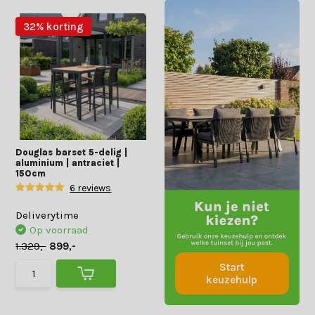
32% korting
Douglas barset 5-delig |
aluminium | antraciet |
150cm
6 reviews
Deliverytime
Op voorraad
1.329,-
899,-
Start
keuzehulp