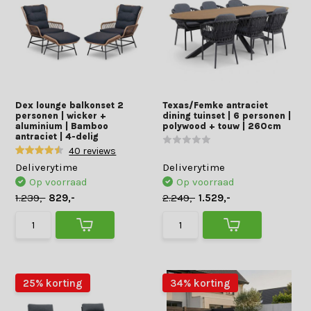
Dex lounge balkonset 2
Texas/Femke antraciet
personen | wicker +
dining tuinset | 6 personen |
aluminium | Bamboo
polywood + touw | 260cm
antraciet | 4-delig
40 reviews
Deliverytime
Deliverytime
Op voorraad
Op voorraad
1.239,-
829,-
2.249,-
1.529,-
25% korting
34% korting