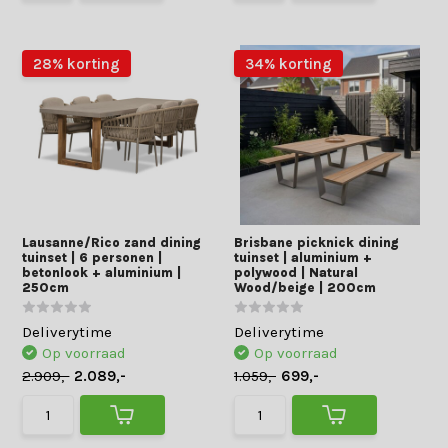
28% korting
34% korting
Lausanne/Rico zand dining
Brisbane picknick dining
tuinset | 6 personen |
tuinset | aluminium +
betonlook + aluminium |
polywood | Natural
250cm
Wood/beige | 200cm
Deliverytime
Deliverytime
Op voorraad
Op voorraad
2.909,-
2.089,-
1.059,-
699,-