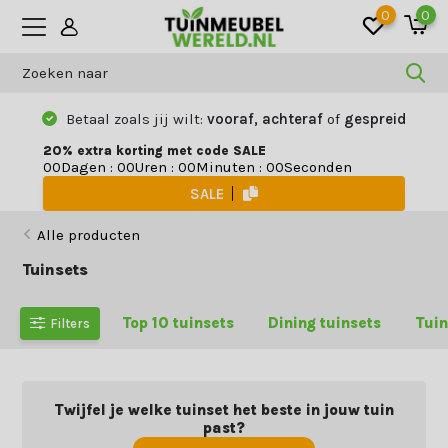
0
0
Betaal zoals jij wilt:
vooraf, achteraf
of
gespreid
20% extra korting met code SALE
Dagen
:
Uren
:
Minuten
:
Seconden
0
0
0
0
0
0
0
0
SALE
Alle producten
Tuinsets
Top 10 tuinsets
Dining tuinsets
Tuin
Filters
Twijfel je welke tuinset het beste in jouw tuin
past?