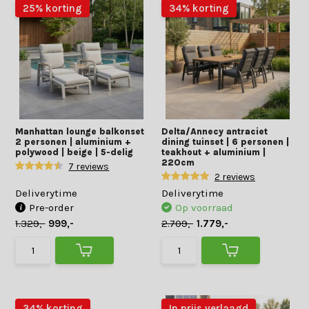
25% korting
34% korting
Manhattan lounge balkonset
Delta/Annecy antraciet
2 personen | aluminium +
dining tuinset | 6 personen |
polywood | beige | 5-delig
teakhout + aluminium |
220cm
7 reviews
2 reviews
Deliverytime
Deliverytime
Pre-order
Op voorraad
1.329,-
999,-
2.709,-
1.779,-
34% korting
In prijs verlaagd