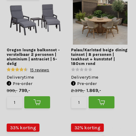
Oregon lounge balkonset -
Palau/Karlstad beige dining
verstelbaar 2 personen |
tuinset | 8 personen |
aluminium | antraciet | 5-
teakhout + kunststof |
delig
180cm rond
15 reviews
Deliverytime
Deliverytime
Pre-order
Pre-order
999,-
799,-
2.379,-
1.869,-
33% korting
32% korting