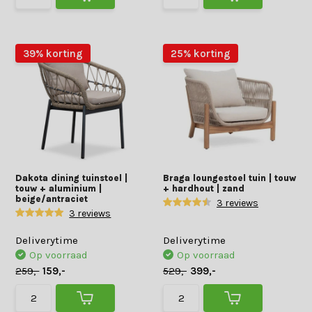
39% korting
25% korting
Dakota dining tuinstoel |
Braga loungestoel tuin | touw
touw + aluminium |
+ hardhout | zand
beige/antraciet
3 reviews
3 reviews
Deliverytime
Deliverytime
Op voorraad
Op voorraad
259,-
159,-
529,-
399,-