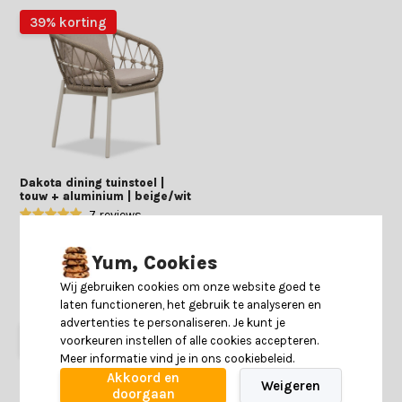
39% korting
Dakota dining tuinstoel |
touw + aluminium | beige/wit
7 reviews
Yum, Cookies
Deliverytime
Op voorraad
Wij gebruiken cookies om onze website goed te
259,-
159,-
laten functioneren, het gebruik te analyseren en
advertenties te personaliseren. Je kunt je
voorkeuren instellen of alle cookies accepteren.
Meer informatie vind je in ons cookiebeleid.
Akkoord en
Weigeren
doorgaan