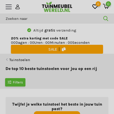
0
0
Betaal zoals jij wilt:
vooraf, achteraf
of
gespreid
20% extra korting met code SALE
Dagen
:
Uren
:
Minuten
:
Seconden
0
0
0
0
0
0
0
0
SALE
Tuinstoelen
De top 10 beste tuinstoelen voor jou op een rij
Filters
Twijfel je welke tuinstoel het beste in jouw tuin
past?