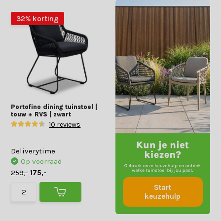
32% korting
Portofino dining tuinstoel |
touw + RVS | zwart
10 reviews
Deliverytime
Op voorraad
259,-
175,-
Start
keuzehulp