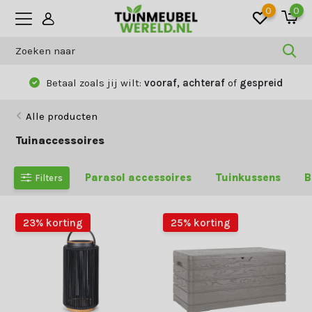
0
0
Betaal zoals jij wilt:
vooraf, achteraf
of
gespreid
Alle producten
Tuinaccessoires
Parasol accessoires
Tuinkussens
B
Filters
23% korting
25% korting