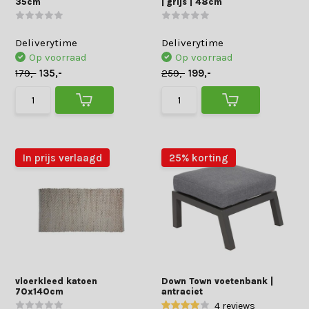
35cm
| grijs | 48cm
Deliverytime
Deliverytime
Op voorraad
Op voorraad
179,-
135,-
259,-
199,-
In prijs verlaagd
25% korting
vloerkleed katoen
Down Town voetenbank |
70x140cm
antraciet
4 reviews