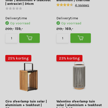
solar | aluminium + teakhout
aluminium | Charcoal
| antraciet | 34cm
4 reviews
Deliverytime
Deliverytime
Op voorraad
Op voorraad
209,-
159,-
219,-
169,-
25% korting
23% korting
Ciro sfeerlamp tuin solar |
Valentino sfeerlamp tuin
aluminium + teakhout |
solar | aluminium + teakhout