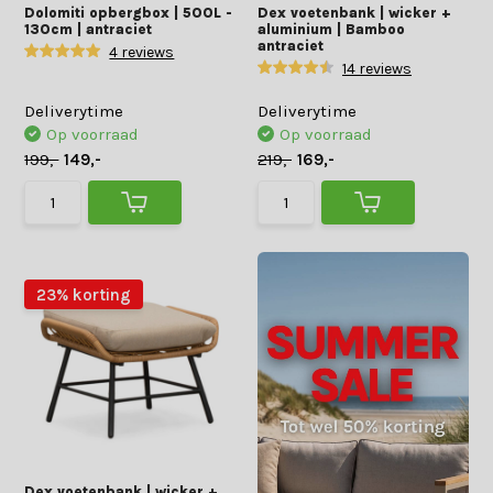
Dolomiti opbergbox | 500L -
Dex voetenbank | wicker +
130cm | antraciet
aluminium | Bamboo
antraciet
4 reviews
14 reviews
Deliverytime
Deliverytime
Op voorraad
Op voorraad
199,-
149,-
219,-
169,-
23% korting
Dex voetenbank | wicker +