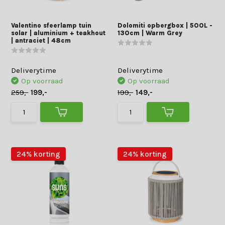
Valentino sfeerlamp tuin
Dolomiti opbergbox | 500L -
solar | aluminium + teakhout
130cm | Warm Grey
| antraciet | 48cm
Deliverytime
Deliverytime
Op voorraad
Op voorraad
259,-
199,-
199,-
149,-
24% korting
24% korting