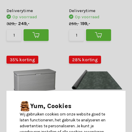
Deliverytime
Deliverytime
Op voorraad
Op voorraad
329,-
249,-
259,-
199,-
35% korting
28% korting
Yum, Cookies
Woody opbergbox | 280L -
Madison Vloerkleed Ruiz
Wij gebruiken cookies om onze website goed te
117cm | Warm Grey
135x200cm voor binnen &
laten functioneren, het gebruik te analyseren en
buiten | grijs
advertenties te personaliseren. Je kunt je
voorkeuren instellen of alle cookies accepteren.