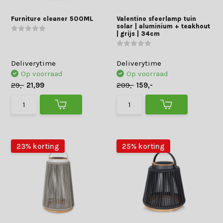
Furniture cleaner 500ML
Valentino sfeerlamp tuin
solar | aluminium + teakhout
| grijs | 34cm
Deliverytime
Deliverytime
Op voorraad
Op voorraad
29,-
21,99
209,-
159,-
23% korting
25% korting