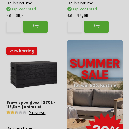
Deliverytime
Deliverytime
Op voorraad
Op voorraad
49,-
29,-
69,-
44,99
29% korting
Bravo opbergbox | 270L -
117,5cm | antraciet
2 reviews
Deliverytime