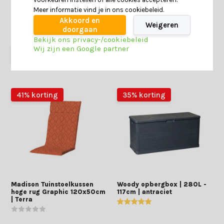
Meer informatie vind je in ons cookiebeleid.
Deliverytime
Deliverytime
Akkoord en
Op voorraad
Op voorraad
Weigeren
doorgaan
69,-
44,99
69,-
49,99
Bekijk ons privacy-/cookiebeleid
Wij zijn een Google partner
41% korting
35% korting
Madison Tuinstoelkussen
Woody opbergbox | 280L -
hoge rug Graphic 120x50cm
117cm | antraciet
| Terra