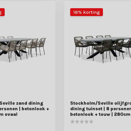
g
18% korting
eville zand dining
Stockholm/Seville olijfgr
personen | betonlook +
dining tuinset | 8 personen
m ovaal
betonlook + touw | 280cm