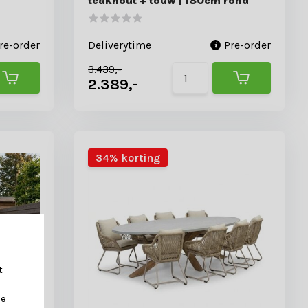
teakhout + touw | 180cm rond
re-order
Deliverytime
Pre-order
3.439,-
2.389,-
34% korting
t
je