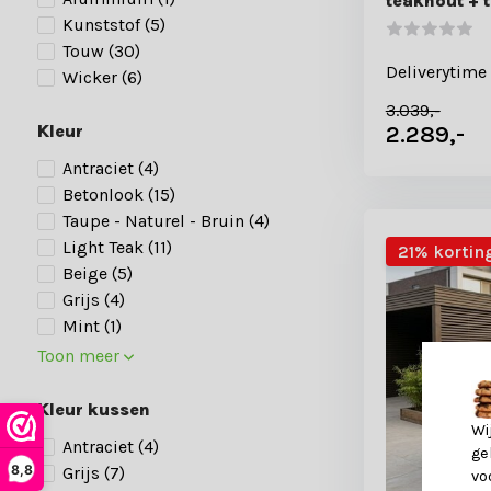
teakhout + 
Kunststof
(5)
Touw
(30)
Deliverytime
Wicker
(6)
3.039,-
2.289,-
Kleur
Antraciet
(4)
Betonlook
(15)
Taupe - Naturel - Bruin
(4)
Light Teak
(11)
21% kortin
Beige
(5)
Grijs
(4)
Mint
(1)
Toon meer
Kleur kussen
Wi
Antraciet
(4)
ge
8,8
Grijs
(7)
vo