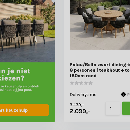
Palau/Bella zwart dining t
8 personen | teakhout + to
180cm rond
Deliverytime
P
3.439,-
2.099,-
art keuzehulp