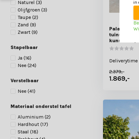
Naturel
(3)
in
Olijfgroen
(3)
Taupe
(2)
Be
Zand
(9)
Wi
Palau/Karls
Zwart
(9)
tuinset | 8 
kunststof |
Stapelbaar
Ja
(16)
Deliverytime
Nee
(24)
2.379,-
1.869,-
Verstelbaar
Nee
(41)
Materiaal onderstel tafel
Aluminium
(2)
Hardhout
(17)
Staal
(18)