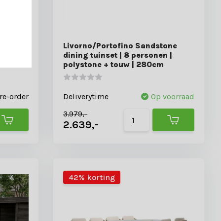
ning
Livorno/Portofino Sandstone
khout +
dining tuinset | 8 personen |
polystone + touw | 280cm
re-order
Deliverytime
Op voorraad
3.979,-
2.639,-
42% korting