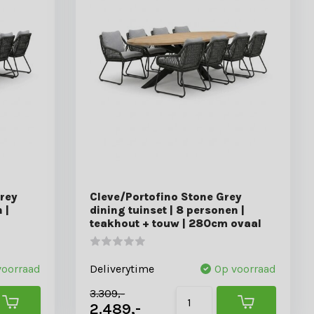
rey
Cleve/Portofino Stone Grey
 |
dining tuinset | 8 personen |
teakhout + touw | 280cm ovaal
voorraad
Deliverytime
Op voorraad
3.309,-
2.489,-