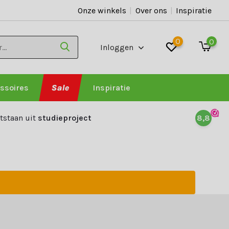
Onze winkels
|
Over ons
|
Inspiratie
0
0
Inloggen
ssoires
Sale
Inspiratie
tstaan uit
studieproject
8,8