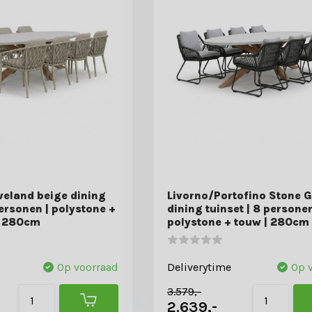
veland beige dining
Livorno/Portofino Stone G
personen | polystone +
dining tuinset | 8 personen
| 280cm
polystone + touw | 280cm
Op voorraad
Deliverytime
Op 
3.579,-
2.639,-