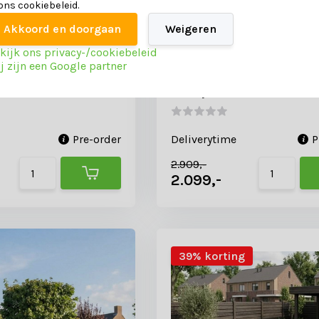
 ons cookiebeleid.
Akkoord en doorgaan
Weigeren
kijk ons privacy-/cookiebeleid
j zijn een Google partner
tad beige dining
Palau/Femke antraciet di
personen | teakhout +
tuinset | 8 personen | tea
 180cm rond
touw | 180cm rond
Pre-order
Deliverytime
P
2.909,-
2.099,-
39% korting