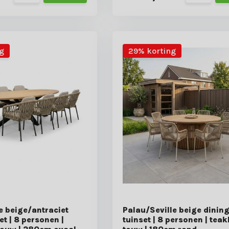
g
29% korting
 beige/antraciet
Palau/Seville beige dinin
et | 8 personen |
tuinset | 8 personen | tea