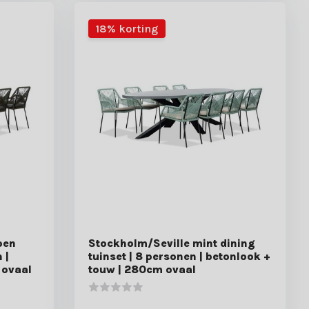
18% korting
oen
Stockholm/Seville mint dining
 |
tuinset | 8 personen | betonlook +
 ovaal
touw | 280cm ovaal