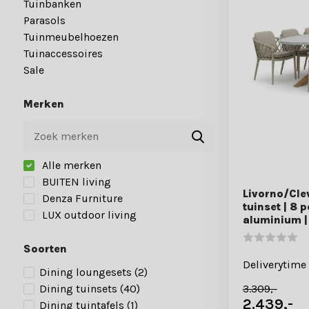
Tuinbanken
Parasols
Tuinmeubelhoezen
Tuinaccessoires
Sale
Merken
Alle merken
BUITEN living
Livorno/Cle
Denza Furniture
tuinset | 8 
LUX outdoor living
aluminium 
Soorten
Deliverytime
Dining loungesets
(2)
3.309,-
Dining tuinsets
(40)
2.439,-
Dining tuintafels
(1)