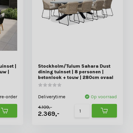
uinset |
Stockholm/Tulum Sahara Dust
uw |
dining tuinset | 8 personen |
betonlook + touw | 280cm ovaal
re-order
Deliverytime
Op voorraad
4.109,-
2.369,-