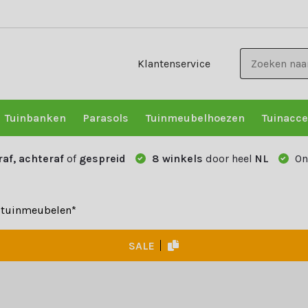
Klantenservice
Tuinbanken
Parasols
Tuinmeubelhoezen
Tuinacce
raf, achteraf
of
gespreid
8 winkels
door heel
NL
On
e tuinmeubelen*
SALE