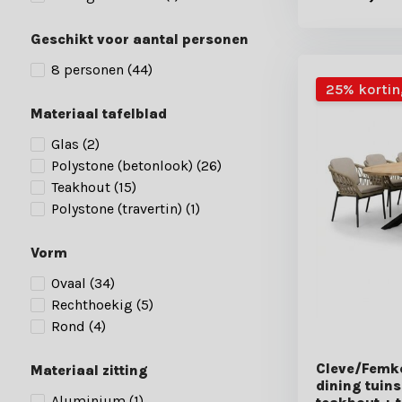
Geschikt voor aantal personen
8 personen
(44)
25% kortin
Materiaal tafelblad
Glas
(2)
Polystone (betonlook)
(26)
Teakhout
(15)
Polystone (travertin)
(1)
Vorm
Ovaal
(34)
Rechthoekig
(5)
Rond
(4)
Cleve/Femke
Materiaal zitting
dining tuins
Aluminium
(1)