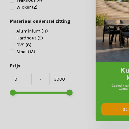
Teakhout
(4)
Wicker
(2)
Materiaal onderstel zitting
Aluminium
(11)
Hardhout
(9)
RVS
(8)
Staal
(13)
Prijs
-
St