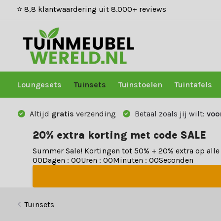
⭐ 8,8 klantwaardering uit 8.000+ reviews
Loungesets
Tuinsets
Tuinstoelen
Tuintafels
Altijd
gratis
verzending
Betaal zoals jij wilt:
voo
20% extra korting met code SALE
Summer Sale! Kortingen tot 50% + 20% extra op all
0
0
Dagen
:
0
0
Uren
:
0
0
Minuten
:
0
0
Seconden
Tuinsets