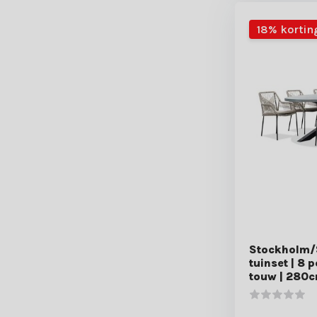
18% kortin
Stockholm/S
tuinset | 8 
touw | 280c