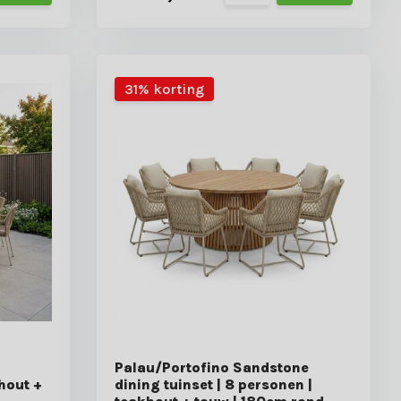
31% korting
g
Palau/Portofino Sandstone
khout +
dining tuinset | 8 personen |