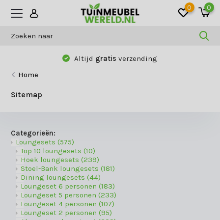
0
0
Betaal zoals jij wilt:
vooraf, achteraf
of
gespreid
Home
Sitemap
Categorieën:
Loungesets
(575)
Top 10 loungesets
(10)
Hoek loungesets
(239)
Stoel-Bank loungesets
(181)
Dining loungesets
(44)
Loungeset 6 personen
(183)
Loungeset 5 personen
(233)
Loungeset 4 personen
(107)
Loungeset 2 personen
(95)