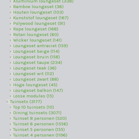
Aluminium loungeset
(338)
Bamboe loungeset
(36)
Houten loungeset
(103)
Kunststof loungeset
(167)
Polywood loungeset
(91)
Rope loungeset
(168)
Rotan loungeset
(60)
Wicker loungeset
(141)
Loungeset antraciet
(159)
Loungeset beige
(114)
Loungeset bruin
(158)
Loungeset taupe
(234)
Loungeset teak
(36)
Loungeset wit
(112)
Loungeset zwart
(88)
Hoge loungeset
(45)
Loungeset balkon
(147)
Losse modules
(15)
Tuinsets
(3177)
Top 10 tuinsets
(10)
Dining tuinsets
(3071)
Tuinset 8 personen
(520)
Tuinset 6 personen
(1556)
Tuinset 5 personen
(155)
Tuinset 4 personen
(1196)