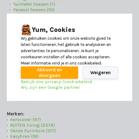
Tuintafel hoezen
(7)
Parasol hoezen
(10)
L-vormige beschermhoezen
(24)
Vierkante beschermhoezen
(22)
Rechthoekige beschermhoezen
(28)
Yum, Cookies
Ronde beschermhoezen
(4)
Trapeze beschermhoezen
(10)
Wij gebruiken cookies om onze website goed te
Tuinaccessoires
(208)
laten functioneren, het gebruik te analyseren en
Parasol accessoires
(12)
advertenties te personaliseren. Je kunt je
Tuinkussens
(40)
voorkeuren instellen of alle cookies accepteren.
Bijzettafels buiten
(23)
Meer informatie vind je in ons cookiebeleid.
Voetenbanken
(31)
Akkoord en
Tuin opbergboxen
(35)
Weigeren
doorgaan
Beschermingsmiddelen
(26)
Bekijk ons privacy-/cookiebeleid
Buiten vloerkleden
(10)
Wij zijn een Google partner
Buitenverlichting
(17)
Terras haarden
(11)
Sale
(418)
Merken:
Aerocover
(97)
BUITEN living
(2376)
Denza Furniture
(217)
Easyfires
(18)