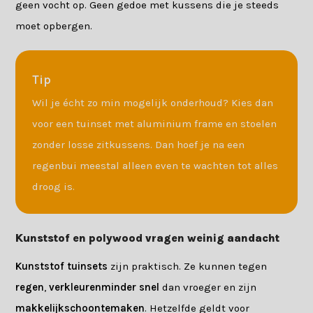
geen vocht op. Geen gedoe met kussens die je steeds
moet opbergen.
Tip
Wil je écht zo min mogelijk onderhoud? Kies dan
voor een tuinset met aluminium frame en stoelen
zonder losse zitkussens. Dan hoef je na een
regenbui meestal alleen even te wachten tot alles
droog is.
Kunststof en polywood vragen weinig aandacht
Kunststof tuinsets
zijn praktisch. Ze kunnen tegen
regen
,
verkleuren
minder snel
dan vroeger en zijn
makkelijk
schoon
te
maken
. Hetzelfde geldt voor