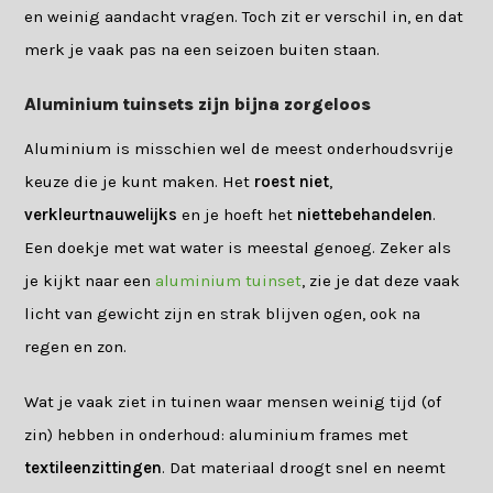
en weinig aandacht vragen. Toch zit er verschil in, en dat
merk je vaak pas na een seizoen buiten staan.
Aluminium tuinsets zijn bijna zorgeloos
Aluminium is misschien wel de meest onderhoudsvrije
keuze die je kunt maken. Het
roest niet
,
verkleurt
nauwelijks
en je hoeft het
niet
te
behandelen
.
Een doekje met wat water is meestal genoeg. Zeker als
je kijkt naar een
aluminium tuinset
, zie je dat deze vaak
licht van gewicht zijn en strak blijven ogen, ook na
regen en zon.
Wat je vaak ziet in tuinen waar mensen weinig tijd (of
zin) hebben in onderhoud: aluminium frames met
textileen
zittingen
. Dat materiaal droogt snel en neemt