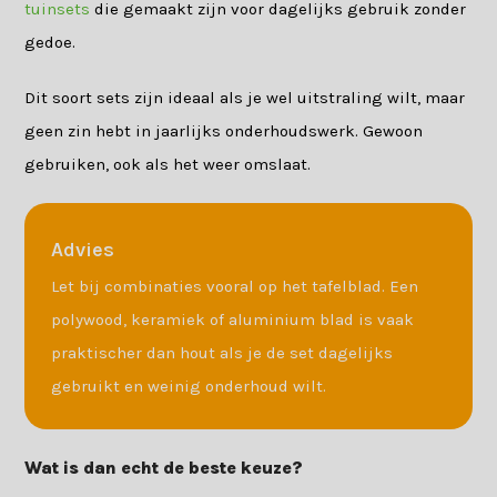
tuinsets
die gemaakt zijn voor dagelijks gebruik zonder
gedoe.
Dit soort sets zijn ideaal als je wel uitstraling wilt, maar
geen zin hebt in jaarlijks onderhoudswerk. Gewoon
gebruiken, ook als het weer omslaat.
Advies
Let bij combinaties vooral op het tafelblad. Een
polywood, keramiek of aluminium blad is vaak
praktischer dan hout als je de set dagelijks
gebruikt en weinig onderhoud wilt.
Wat is dan echt de beste keuze?