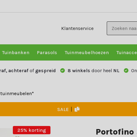
Klantenservice
Tuinbanken
Parasols
Tuinmeubelhoezen
Tuinacce
raf, achteraf
of
gespreid
8 winkels
door heel
NL
On
e tuinmeubelen*
SALE
Portofino
25% korting