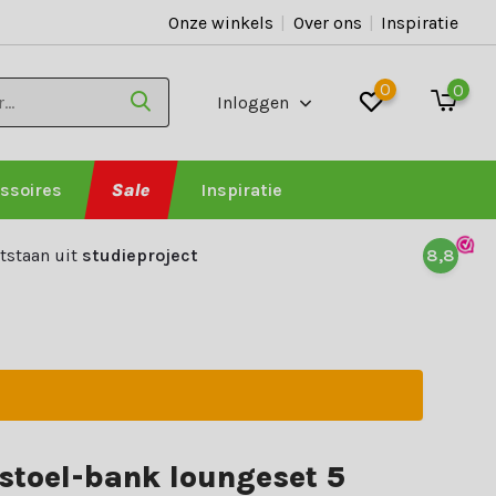
Onze winkels
|
Over ons
|
Inspiratie
0
0
Inloggen
ssoires
Sale
Inspiratie
tstaan uit
studieproject
8,8
 stoel-bank loungeset 5