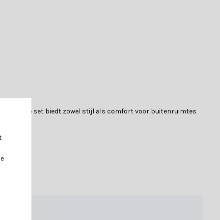
eur. Deze set biedt zowel stijl als comfort voor buitenruimtes
t
je
n hiervoor worden standaard meegeleverd.
bovenstel van touw en de tafeltjes zijn van teakhout.