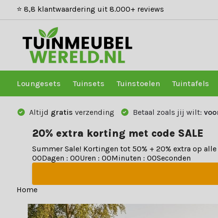
⭐ 8,8 klantwaardering uit 8.000+ reviews
Loungesets
Tuinsets
Tuinstoelen
Tuintafels
Altijd
gratis
verzending
Betaal zoals jij wilt:
voo
20% extra korting met code SALE
Summer Sale! Kortingen tot 50% + 20% extra op all
0
0
Dagen
:
0
0
Uren
:
0
0
Minuten
:
0
0
Seconden
Home