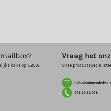
 mailbox?
Vraag het on
lijks kans op €200,-
Onze productspecialiste
hallo@tuinmeubelwere
078 20 32 078