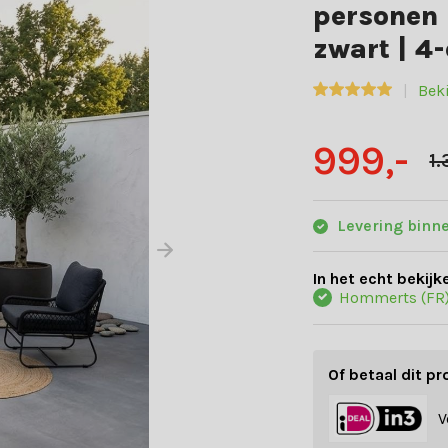
personen 
zwart | 4-
Bek
999,-
1.
Levering binn
In het echt bekijk
Hommerts (FR
Of betaal dit pr
V