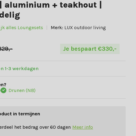
| aluminium + teakhout |
delig
ijk alles Loungesets
Merk:
LUX outdoor living
329,-
Je bespaart €330,-
en 1-3 werkdagen
en?
)
Drunen (NB)
oduct in termijnen
erdeel het bedrag over 60 dagen
Meer info