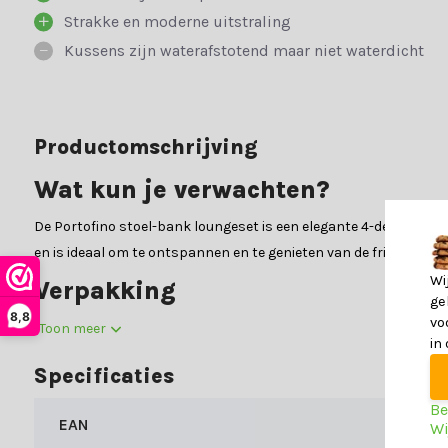
Strakke en moderne uitstraling
Kussens zijn waterafstotend maar niet waterdicht
Productomschrijving
Wat kun je verwachten?
De Portofino stoel-bank loungeset is een elegante 4-delige tuin
en is ideaal om te ontspannen en te genieten van de frisse lucht
Wi
Verpakking
ge
8,8
vo
De set bestaat vier onderdelen die ook allemaal verpakt worden 
Toon meer
in
Materialen
Specificaties
De tuinset bestaat in totaal uit drie verschillende materialen. 
Be
EAN
Wi
Teakhout & aluminium