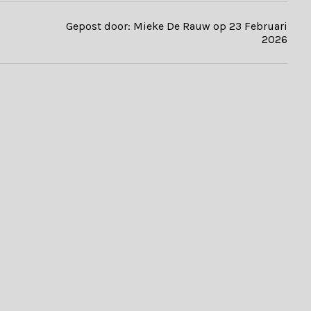
Gepost door: Mieke De Rauw op 23 Februari
2026
rhouden van teakhouten tuinmeubelen. Bekijk bij de producten