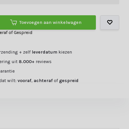
Toevoegen aan winkelwagen
teraf of Gespreid
rzending + zelf
leverdatum
kiezen
ering uit
8.000+
reviews
garantie
 dat wilt:
vooraf
,
achteraf
of
gespreid