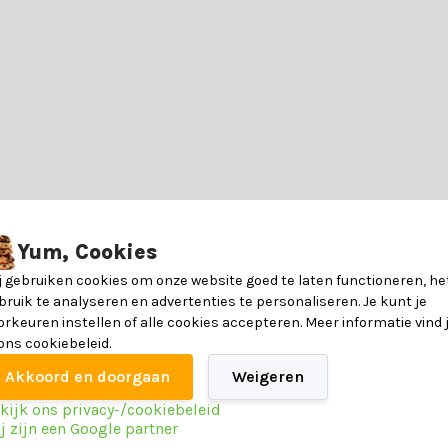
meubelset gemaakt van aluminium en teakhout in een tijdloze zwarte kl
Yum, Cookies
 met vrienden en familie.
j gebruiken cookies om onze website goed te laten functioneren, he
bruik te analyseren en advertenties te personaliseren. Je kunt je
orkeuren instellen of alle cookies accepteren. Meer informatie vind 
in aparte dozen. Voor de set is montage vereist, de benodigde spulle
 ons cookiebeleid.
Akkoord en doorgaan
Weigeren
De de tuin bank en de stoelen hebben een aluminium onderstel met een 
kijk ons privacy-/cookiebeleid
6090523675643
j zijn een Google partner