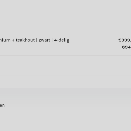
nium + teakhout | zwart | 4-delig
€999
€94
ten