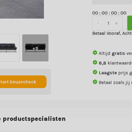
0
0
:
0
0
:
0
0
:
0
0
-
+
Betaal Vooraf, Ach
+9
Altijd
gratis
ve
8,8
klantwaard
Laagste
prijs 
tart keuzecheck
Betaal zoals jij
 productspecialisten