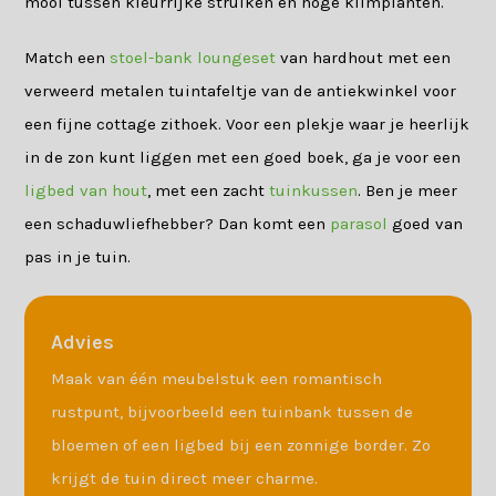
mooi tussen kleurrijke struiken en hoge klimplanten.
Match een
stoel-bank loungeset
van hardhout met een
verweerd metalen tuintafeltje van de antiekwinkel voor
een fijne cottage zithoek. Voor een plekje waar je heerlijk
in de zon kunt liggen met een goed boek, ga je voor een
ligbed van hout
, met een zacht
tuinkussen
. Ben je meer
een schaduwliefhebber? Dan komt een
parasol
goed van
pas in je tuin.
Advies
Maak van één meubelstuk een romantisch
rustpunt, bijvoorbeeld een tuinbank tussen de
bloemen of een ligbed bij een zonnige border. Zo
krijgt de tuin direct meer charme.