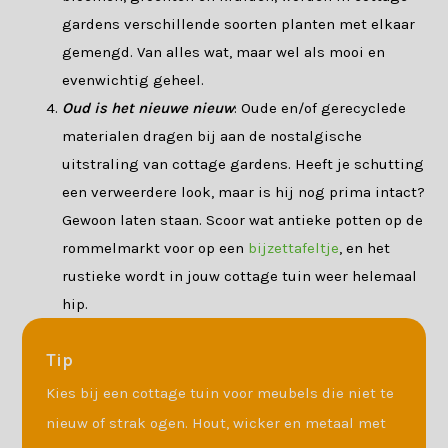
gardens verschillende soorten planten met elkaar
gemengd. Van alles wat, maar wel als mooi en
evenwichtig geheel.
Oud is het nieuwe nieuw
: Oude en/of gerecyclede
materialen dragen bij aan de nostalgische
uitstraling van cottage gardens. Heeft je schutting
een verweerdere look, maar is hij nog prima intact?
Gewoon laten staan. Scoor wat antieke potten op de
rommelmarkt voor op een
bijzettafeltje
, en het
rustieke wordt in jouw cottage tuin weer helemaal
hip.
Tip
Kies bij een cottage tuin voor meubels die niet te
nieuw of strak ogen. Hout, wicker en metaal met