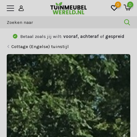
0
0
Betaal zoals jij wilt:
vooraf, achteraf
of
gespreid
Cottage (Engelse) tuinstijl