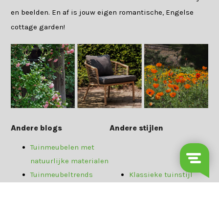
en beelden. En af is jouw eigen romantische, Engelse
cottage garden!
Andere blogs
Andere stijlen
Tuinmeubelen met
natuurlijke materialen
Tuinmeubeltrends
Klassieke tuinstijl
2026
Duurzame tuinstijl
Lentekriebels? Maak
Bostuinstijl
je tuin lenteklaar!
Natuurlijke tuinstijl