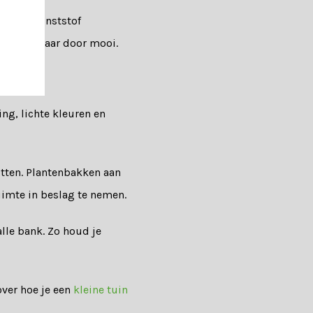
of een kunststof
het hele jaar door mooi.
ing, lichte kleuren en
tten. Plantenbakken aan
uimte in beslag te nemen.
lle bank. Zo houd je
over hoe je een
kleine tuin