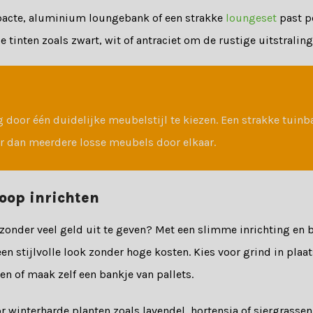
cte, aluminium loungebank of een strakke
loungeset
past p
le tinten zoals zwart, wit of antraciet om de rustige uitstralin
g door één duidelijke meubelstijl te kiezen. Een strakke tuin
r dan meerdere losse meubels door elkaar.
oop inrichten
 zonder veel geld uit te geven? Met een slimme inrichting en 
een stijlvolle look zonder hoge kosten. Kies voor grind in plaa
 of maak zelf een bankje van pallets.
r winterharde planten zoals lavendel, hortensia of siergrassen.