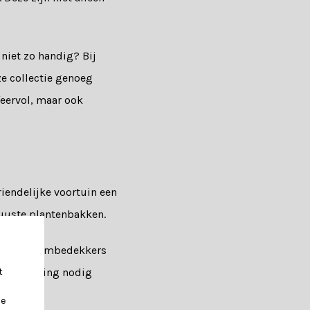
niet zo handig? Bij
ze collectie genoeg
feervol, maar ook
iendelijke voortuin een
uuste plantenbakken.
n. Ook bodembedekkers
t
s verzorging nodig
je