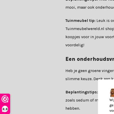
mooi, maar ook onderhoud
Tuinmeubel tip:
Leuk is o
Tuinmeubelwereld.nl shop j
koopjes voor in jouw voor
voordelig!
Een onderhoudsvr
Heb je geen groene vinger
slimme keuze. Denk aan k
Beplantingstips:
Ga voor 
Wi
zoals sedum of maagdenpa
ge
hebben.
8,8
vo