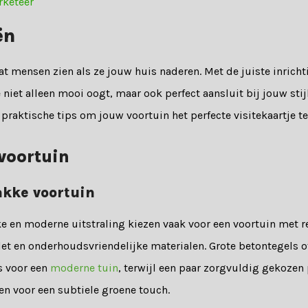
rketeer
ën
wat mensen zien als ze jouw huis naderen. Met de juiste inrich
e niet alleen mooi oogt, maar ook perfect aansluit bij jouw sti
n praktische tips om jouw voortuin het perfecte visitekaartje 
voortuin
akke voortuin
e en moderne uitstraling kiezen vaak voor een voortuin met re
et en onderhoudsvriendelijke materialen. Grote betontegels of
s voor een
moderne tuin
, terwijl een paar zorgvuldig gekoze
en voor een subtiele groene touch.