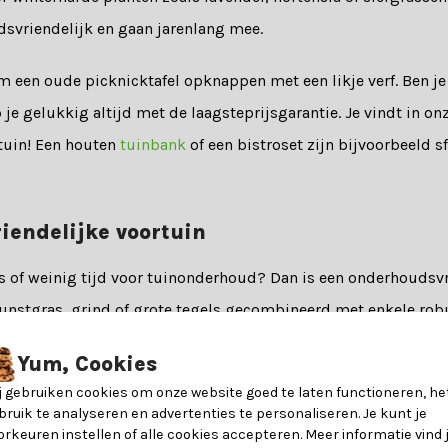
svriendelijk en gaan jarenlang mee.
m een oude picknicktafel opknappen met een likje verf. Ben je 
e gelukkig altijd met de laagsteprijsgarantie. Je vindt in on
tuin! Een houten
tuinbank
of een bistroset zijn bijvoorbeeld s
iendelijke voortuin
s of weinig tijd voor tuinonderhoud? Dan is een onderhoudsvr
unstgras, grind of grote tegels gecombineerd met enkele rob
groenblijvende planten zoals buxus, lavendel of siergrasse
Yum, Cookies
j gebruiken cookies om onze website goed te laten functioneren, he
lm zijn ideaal, omdat ze onkruid tegenhouden en nauwelijk
bruik te analyseren en advertenties te personaliseren. Je kunt je
orkeuren instellen of alle cookies accepteren. Meer informatie vind 