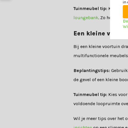
in
Tuinmeubel tip:
Kies voor
loungebank
. Zo hoef je j
Be
Wi
Een kleine voortu
Bij een kleine voortuin dr
multifunctionele meubels c
Beplantingstips:
Gebruik 
de gevel of een kleine boo
Tuinmeubel tip:
Kies voor
voldoende loopruimte over,
Wil je meer tips over het
inrichten
op een slimme en