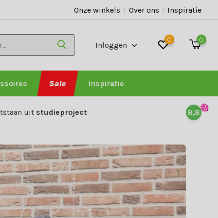
Onze winkels
|
Over ons
|
Inspiratie
0
0
Inloggen
ssoires
Sale
Inspiratie
tstaan uit
studieproject
8,8