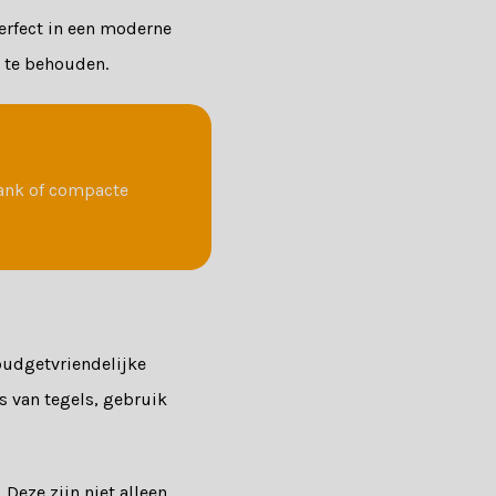
erfect in een moderne
g te behouden.
bank of compacte
budgetvriendelijke
ts van tegels, gebruik
 Deze zijn niet alleen