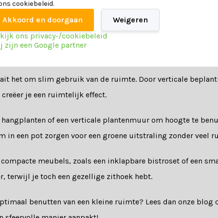
 ons cookiebeleid.
 weerbestendige meubelen zoals een aluminium
loungestoel
Akkoord en doorgaan
Weigeren
e geen zorgen te maken over onderhoud en blijven je meubelen 
kijk ons privacy-/cookiebeleid
j zijn een Google partner
in inrichten
aait het om slim gebruik van de ruimte. Door verticale beplant
reëer je een ruimtelijk effect.
hangplanten of een verticale plantenmuur om hoogte te benu
m in een pot zorgen voor een groene uitstraling zonder veel r
 compacte meubels, zoals een inklapbare bistroset of een sma
 terwijl je toch een gezellige zithoek hebt.
 optimaal benutten van een kleine ruimte? Lees dan onze blog 
 sfeervolle manier aanpakt!