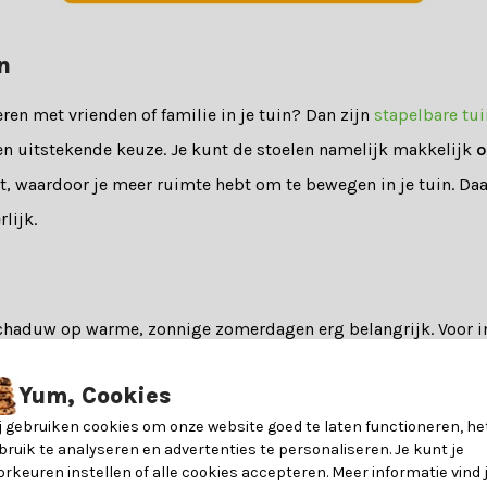
n
eren met vrienden of familie in je tuin? Dan zijn
stapelbare tu
n uitstekende keuze. Je kunt de stoelen namelijk makkelijk
o
t, waardoor je meer ruimte hebt om te bewegen in je tuin. Daa
rlijk.
 schaduw op warme, zonnige zomerdagen erg belangrijk. Voor in
n stijlvolle keuze. Je bespaart namelijk ruimte doordat de pa
Yum, Cookies
an in het midden. Daarnaast kun je de parasol gemakkelijk
dra
j gebruiken cookies om onze website goed te laten functioneren, he
erplaatsen.
bruik te analyseren en advertenties te personaliseren. Je kunt je
orkeuren instellen of alle cookies accepteren. Meer informatie vind 