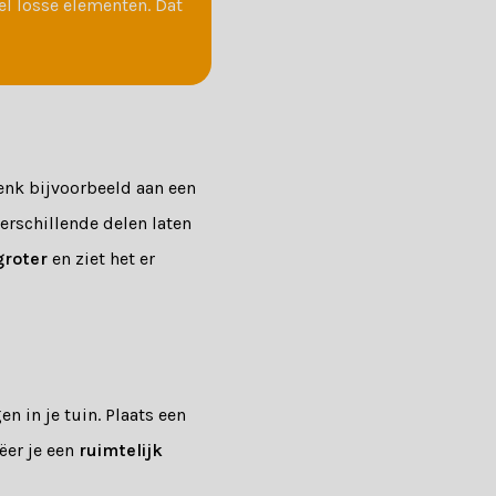
el losse elementen. Dat
Denk bijvoorbeeld aan een
verschillende delen laten
groter
en ziet het er
n in je tuin. Plaats een
ëer je een
ruimtelijk