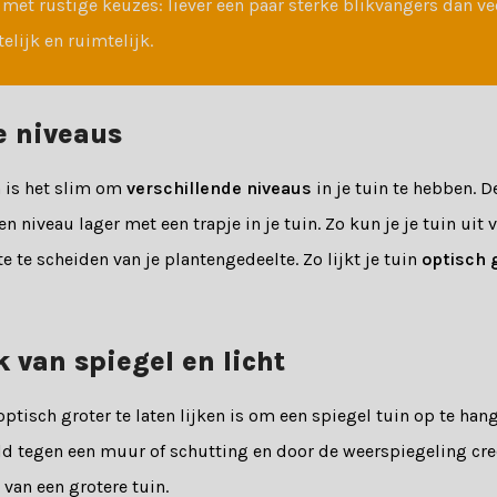
 met rustige keuzes: liever een paar sterke blikvangers dan ve
elijk en ruimtelijk.
e niveaus
 is het slim om
verschillende niveaus
in je tuin te hebben. 
 niveau lager met een trapje in je tuin. Zo kun je je tuin uit 
e te scheiden van je plantengedeelte. Zo lijkt je tuin
optisch 
 van spiegel en licht
ptisch groter te laten lijken is om een spiegel tuin op te hange
eld tegen een muur of schutting en door de weerspiegeling cre
k van een grotere tuin.