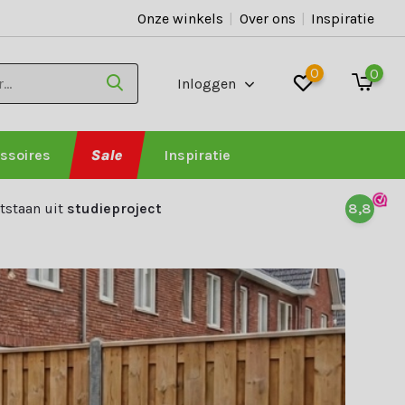
Onze winkels
|
Over ons
|
Inspiratie
0
0
Inloggen
ssoires
Sale
Inspiratie
tstaan uit
studieproject
8,8