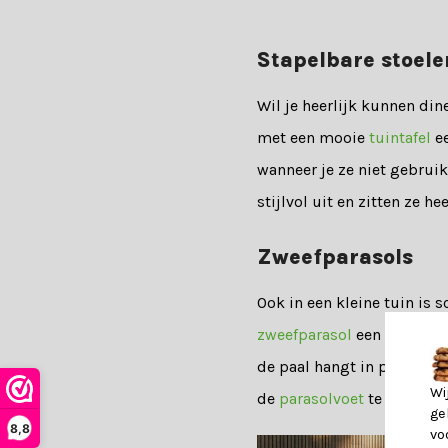
Stapelbare stoele
Wil je heerlijk kunnen din
met een mooie
tuintafel
ee
wanneer je ze niet gebruik
stijlvol uit en zitten ze hee
Zweefparasols
Ook in een kleine tuin is
zweefparasol
een handige e
de paal hangt in plaats v
Wi
de
parasolvoet
te hoeven v
ge
8,8
vo