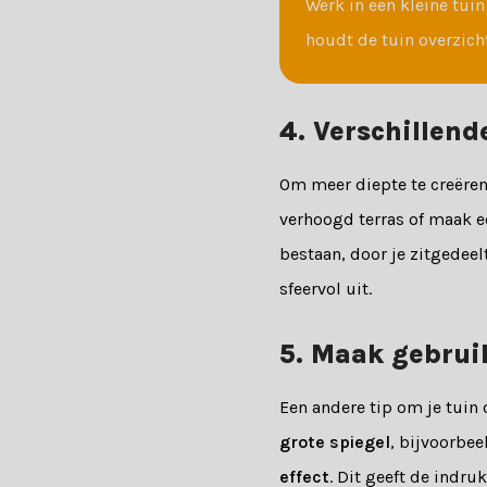
Werk in een kleine tuin
houdt de tuin overzicht
4. Verschillend
Om meer diepte te creëren
verhoogd terras of maak een
bestaan, door je zitgedeelt
sfeervol uit.
5. Maak gebruik
Een andere tip om je tuin o
grote spiegel
, bijvoorbe
effect
. Dit geeft de indru