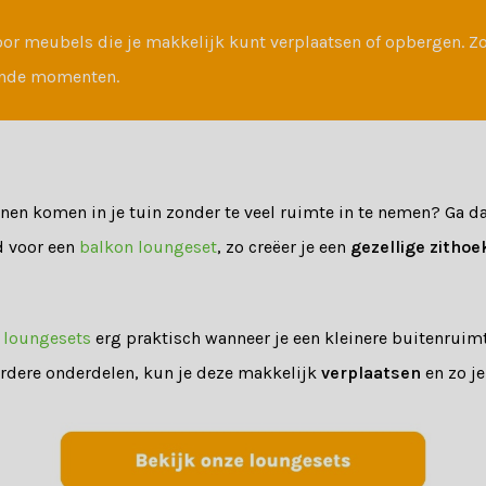
 voor meubels die je makkelijk kunt verplaatsen of opbergen. Zo 
lende momenten.
unnen komen in je tuin zonder te veel ruimte in te nemen? Ga d
d voor een
balkon loungeset
, zo creëer je een
gezellige zithoe
 loungesets
erg praktisch wanneer je een kleinere buitenruim
rdere onderdelen, kun je deze makkelijk
verplaatsen
en zo je