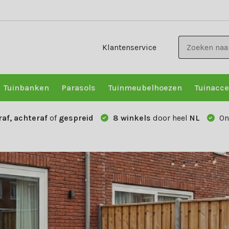
Klantenservice
Tuinbanken
Parasols
Tuinmeubelhoezen
Tuinacce
raf, achteraf
of
gespreid
8 winkels
door heel
NL
On