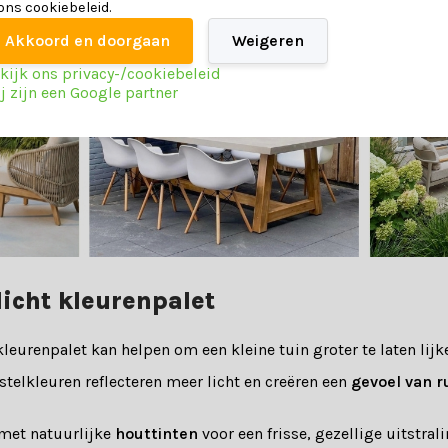
 ons cookiebeleid.
Akkoord en doorgaan
Weigeren
kijk ons privacy-/cookiebeleid
j zijn een Google partner
licht kleurenpalet
kleurenpalet kan helpen om een kleine tuin groter te laten lijk
astelkleuren reflecteren meer licht en creëren een
gevoel van r
 met natuurlijke
houttinten
voor een frisse, gezellige uitstral