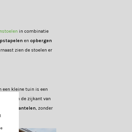
instoelen
in combinatie
pstapelen
en
opbergen
rnaast zien de stoelen er
 een kleine tuin is een
rasol aan de zijkant van
aien
en
kantelen
, zonder
t
je