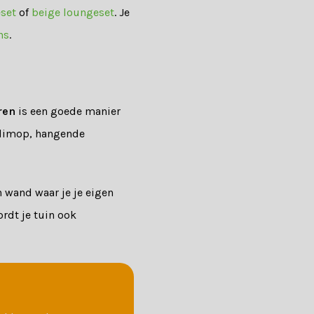
eset
of
beige loungeset
. Je
ns
.
ren
is een goede manier
klimop, hangende
n wand waar je je eigen
ordt je tuin ook