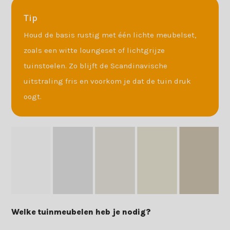
Tip
Houd de basis rustig met één lichte meubelset,
zoals een witte loungeset of lichtgrijze
tuinstoelen. Zo blijft de Scandinavische
uitstraling fris en voorkom je dat de tuin druk
oogt.
Welke tuinmeubelen heb je nodig?