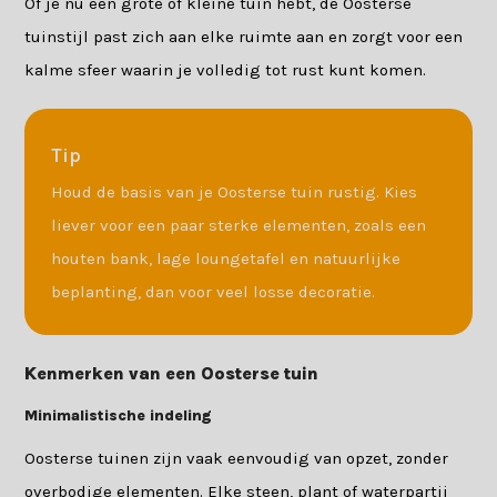
Of je nu een grote of kleine tuin hebt, de Oosterse
tuinstijl past zich aan elke ruimte aan en zorgt voor een
kalme sfeer waarin je volledig tot rust kunt komen.
Tip
Houd de basis van je Oosterse tuin rustig. Kies
liever voor een paar sterke elementen, zoals een
houten bank, lage loungetafel en natuurlijke
beplanting, dan voor veel losse decoratie.
Kenmerken van een Oosterse tuin
Minimalistische indeling
Oosterse tuinen zijn vaak eenvoudig van opzet, zonder
overbodige elementen. Elke steen, plant of waterpartij