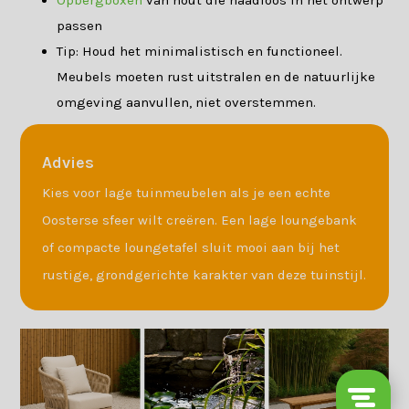
passen
Tip: Houd het minimalistisch en functioneel.
Meubels moeten rust uitstralen en de natuurlijke
omgeving aanvullen, niet overstemmen.
Advies
Kies voor lage tuinmeubelen als je een echte
Oosterse sfeer wilt creëren. Een lage loungebank
of compacte loungetafel sluit mooi aan bij het
rustige, grondgerichte karakter van deze tuinstijl.