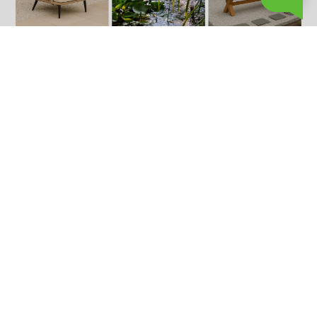
Verlichting en sfeer
Gebruik zachte, warme
buitenverlichting
om je Oosterse
tuin ook in de avond tot leven te brengen. Denk aan:
Lantaarns van steen of hout
Solar-lichtjes langs grindpaden
Kaarsen in glazen houders
Indirecte verlichting onder struiken of ornamenten
Verlichting speelt een belangrijke rol in het
creëren van sfeer en accentueert de belangrijkste
elementen van je tuin.
Begin vandaag met jouw Oosterse tuin
Of je nu een balkon, patio of grote tuin hebt, de Oosterse