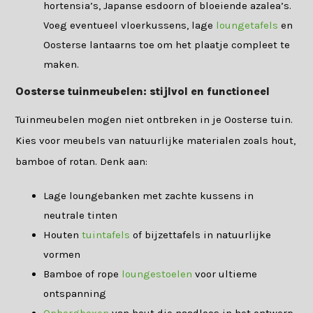
hortensia’s, Japanse esdoorn of bloeiende azalea’s.
Voeg eventueel vloerkussens, lage
loungetafels
en
Oosterse lantaarns toe om het plaatje compleet te
maken.
Oosterse tuinmeubelen: stijlvol en functioneel
Tuinmeubelen mogen niet ontbreken in je Oosterse tuin.
Kies voor meubels van natuurlijke materialen zoals hout,
bamboe of rotan. Denk aan:
Lage loungebanken met zachte kussens in
neutrale tinten
Houten
tuintafels
of bijzettafels in natuurlijke
vormen
Bamboe of rope
loungestoelen
voor ultieme
ontspanning
Opbergboxen
van hout die naadloos in het ontwerp