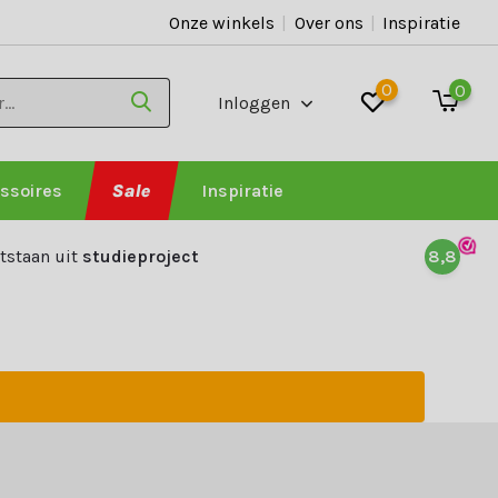
Onze winkels
|
Over ons
|
Inspiratie
0
0
Inloggen
ssoires
Sale
Inspiratie
tstaan uit
studieproject
8,8