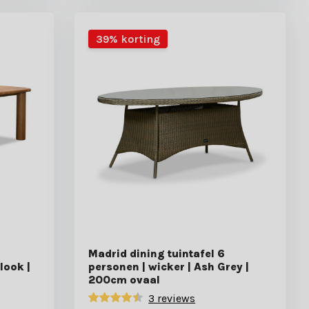
39% korting
Madrid dining tuintafel 6
look |
personen | wicker | Ash Grey |
200cm ovaal
3 reviews