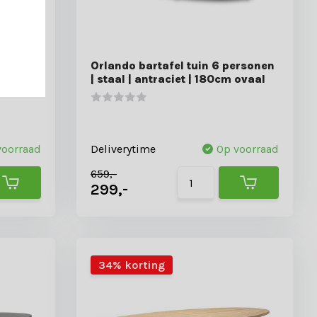
el 6
Orlando bartafel tuin 6 personen
uminium
| staal | antraciet | 180cm ovaal
voorraad
Deliverytime
Op voorraad
659,-
299,-
34% korting