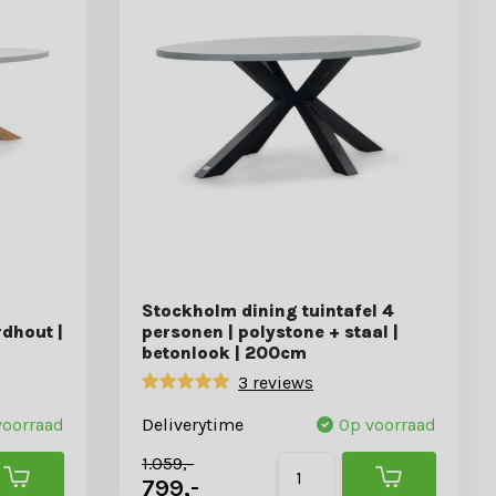
Stockholm dining tuintafel 4
rdhout |
personen | polystone + staal |
betonlook | 200cm
3 reviews
voorraad
Deliverytime
Op voorraad
1.059,-
799,-