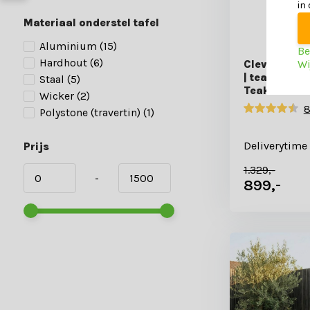
in
Materiaal onderstel tafel
Aluminium
(15)
Be
Hardhout
(6)
Wi
Cleve dining
| teakhout +
Staal
(5)
Teak/antrac
Wicker
(2)
8
Polystone (travertin)
(1)
Deliverytime
Prijs
1.329,-
-
899,-