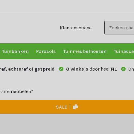
Klantenservice
Tuinbanken
Parasols
Tuinmeubelhoezen
Tuinacce
raf, achteraf
of
gespreid
8 winkels
door heel
NL
On
e tuinmeubelen*
SALE