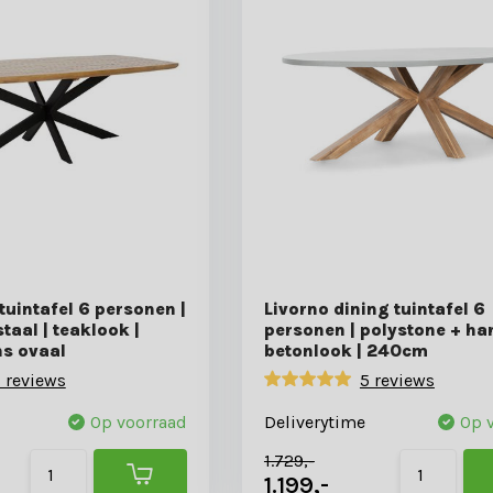
tuintafel 6 personen |
Livorno dining tuintafel 6
taal | teaklook |
personen | polystone + ha
s ovaal
betonlook | 240cm
 reviews
5 reviews
Op voorraad
Deliverytime
Op 
1.729,-
1.199,-