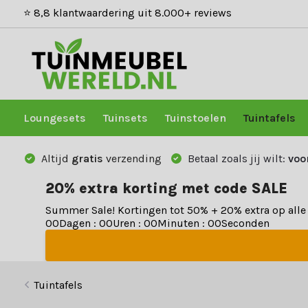
⭐ 8,8 klantwaardering uit 8.000+ reviews
Loungesets
Tuinsets
Tuinstoelen
Tuintafels
Altijd
gratis
verzending
Betaal zoals jij wilt:
voo
20% extra korting met code SALE
Summer Sale! Kortingen tot 50% + 20% extra op all
0
0
Dagen
:
0
0
Uren
:
0
0
Minuten
:
0
0
Seconden
Tuintafels