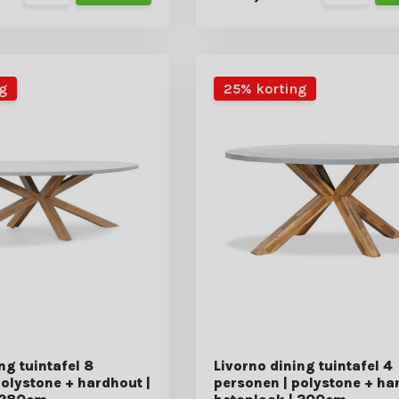
g
25% korting
ng tuintafel 8
Livorno dining tuintafel 4
polystone + hardhout |
personen | polystone + ha