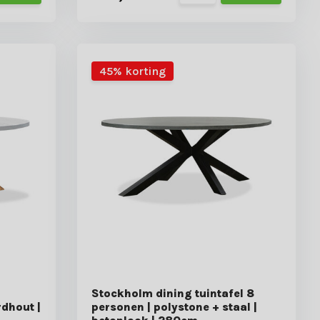
45% korting
Stockholm dining tuintafel 8
rdhout |
personen | polystone + staal |