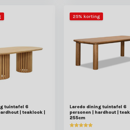
g
25% korting
ng tuintafel 6
Laredo dining tuintafel 6
ardhout | teaklook |
personen | hardhout | teak
255cm