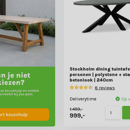
Stockholm dining tuintafe
personen | polystone + sta
betonlook | 240cm
8 reviews
Deliverytime
Op 
1.459,-
999,-
art keuzehulp