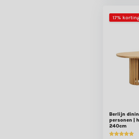
17% kortin
Berlijn dini
personen | h
240cm