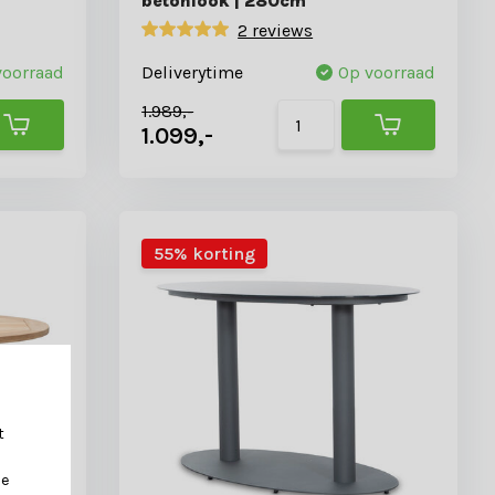
betonlook | 280cm
2 reviews
voorraad
Deliverytime
Op voorraad
1.989,-
1.099,-
55% korting
t
je