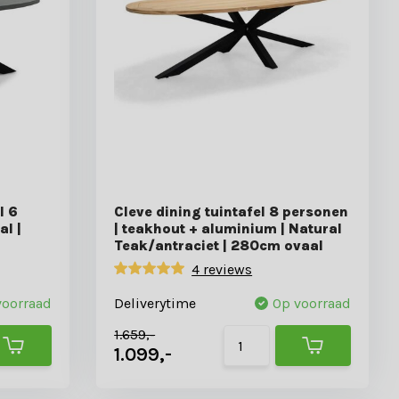
l 6
Cleve dining tuintafel 8 personen
al |
| teakhout + aluminium | Natural
Teak/antraciet | 280cm ovaal
4 reviews
voorraad
Deliverytime
Op voorraad
1.659,-
1.099,-