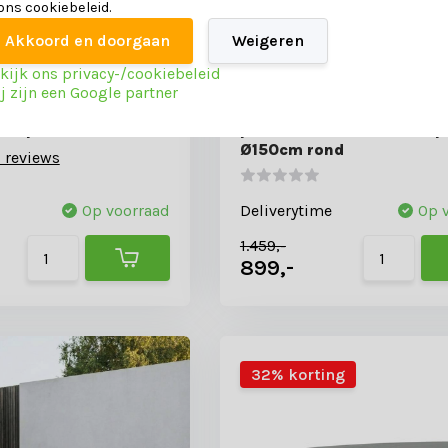
 ons cookiebeleid.
Akkoord en doorgaan
Weigeren
kijk ons privacy-/cookiebeleid
j zijn een Google partner
 tuintafel 6 personen
Ventura low dining tuintaf
 aluminium | Natural
personen | teakhout + al
iet | 240cm ovaal
| Natural Teak/antraciet |
Ø150cm rond
 reviews
Op voorraad
Deliverytime
Op 
1.459,-
899,-
32% korting