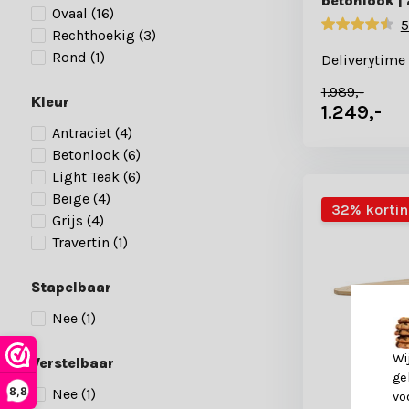
betonlook 
Ovaal
(16)
5
Rechthoekig
(3)
Rond
(1)
Deliverytime
1.989,-
Kleur
1.249,-
Antraciet
(4)
Betonlook
(6)
Light Teak
(6)
Beige
(4)
32% korti
Grijs
(4)
Travertin
(1)
Stapelbaar
Nee
(1)
Wi
Verstelbaar
ge
8,8
Nee
(1)
vo