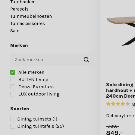
Tuinbanken
Parasols
Tuinmeubelhoezen
Tuinaccessoires
Sale
Merken
Alle merken
BUITEN living
Salo dining 
Denza Furniture
hardhout + s
LUX outdoor living
240cm Deen
8
Soorten
Deliverytime
Dining tuinsets
(1)
1.199,-
Dining tuintafels
(25)
849,-