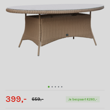
399,-
659,-
Je bespaart €260,-