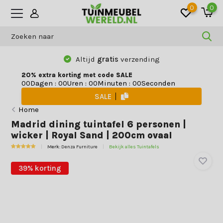
0
0
Altijd
gratis
verzending
20% extra korting met code SALE
Dagen
:
Uren
:
Minuten
:
Seconden
0
0
0
0
0
0
0
0
SALE
Home
Madrid dining tuintafel 6 personen |
wicker | Royal Sand | 200cm ovaal
Merk:
Denza Furniture
Bekijk alles Tuintafels
39% korting