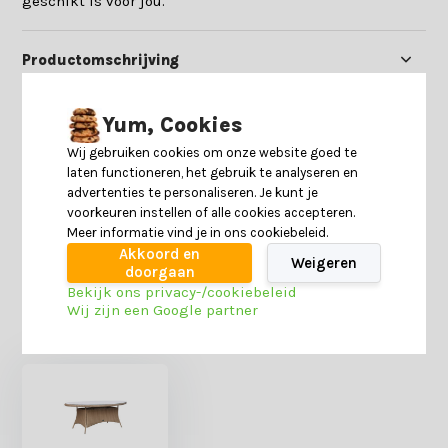
geschikt is voor jou.
Productomschrijving
Specificaties
Yum, Cookies
Wij gebruiken cookies om onze website goed te
laten functioneren, het gebruik te analyseren en
Reviews
advertenties te personaliseren. Je kunt je
voorkeuren instellen of alle cookies accepteren.
Meer informatie vind je in ons cookiebeleid.
Delen
Akkoord en
Weigeren
doorgaan
Bekijk ons privacy-/cookiebeleid
Wij zijn een Google partner
Heb je nog interesse in deze recent bekeken
producten?