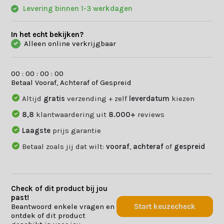
Levering binnen 1-3 werkdagen
In het echt bekijken?
Alleen online verkrijgbaar
0
0
:
0
0
:
0
0
:
0
0
Betaal Vooraf, Achteraf of Gespreid
Altijd
gratis
verzending + zelf
leverdatum
kiezen
8,8
klantwaardering uit
8.000+
reviews
Laagste
prijs garantie
Betaal zoals jij dat wilt:
vooraf
,
achteraf
of
gespreid
Check of dit product bij jou
past!
Beantwoord enkele vragen en
Start keuzecheck
ontdek of dit product