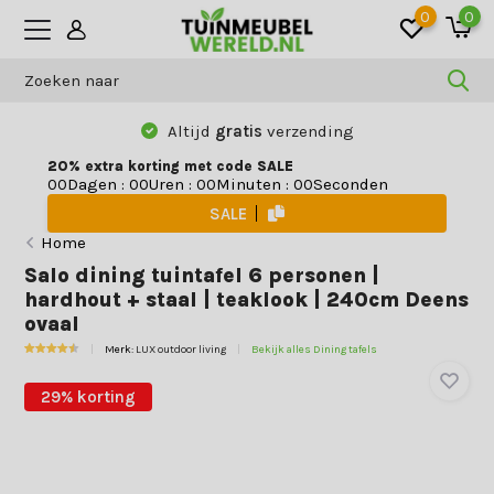
0
0
Altijd
gratis
verzending
20% extra korting met code SALE
Dagen
:
Uren
:
Minuten
:
Seconden
0
0
0
0
0
0
0
0
SALE
Home
Salo dining tuintafel 6 personen |
hardhout + staal | teaklook | 240cm Deens
ovaal
Merk:
LUX outdoor living
Bekijk alles Dining tafels
29% korting