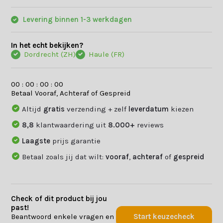
Levering binnen 1-3 werkdagen
In het echt bekijken?
Dordrecht (ZH)
Haule (FR)
0
0
:
0
0
:
0
0
:
0
0
Betaal Vooraf, Achteraf of Gespreid
Altijd
gratis
verzending + zelf
leverdatum
kiezen
8,8
klantwaardering uit
8.000+
reviews
Laagste
prijs garantie
Betaal zoals jij dat wilt:
vooraf
,
achteraf
of
gespreid
Check of dit product bij jou
past!
Beantwoord enkele vragen en
Start keuzecheck