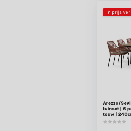
In prijs ve
Arezzo/Sevil
tuinset | 6 
touw | 240c