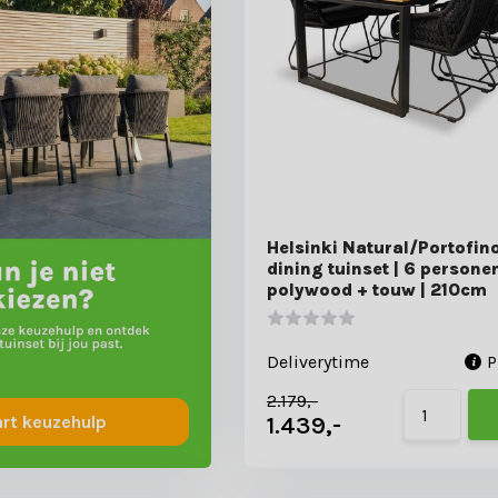
Helsinki Natural/Portofin
dining tuinset | 6 personen
polywood + touw | 210cm
Deliverytime
P
2.179,-
1.439,-
art keuzehulp