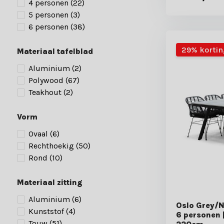
4 personen
(22)
5 personen
(3)
6 personen
(38)
29% kortin
Materiaal tafelblad
Aluminium
(2)
Polywood
(67)
Teakhout
(2)
Vorm
Ovaal
(6)
Rechthoekig
(50)
Rond
(10)
Materiaal zitting
Aluminium
(6)
Oslo Grey/Na
Kunststof
(4)
6 personen 
Touw
(51)