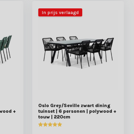
In prijs verlaagd
g
Oslo Grey/Seville zwart dining
ywood +
tuinset | 6 personen | polywood +
touw | 220cm