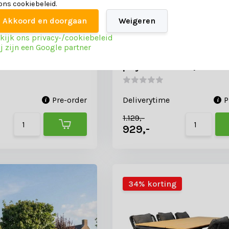
 ons cookiebeleid.
Akkoord en doorgaan
Weigeren
kijk ons privacy-/cookiebeleid
j zijn een Google partner
ortofino zwart dining
Helsinki Natural/Seville z
personen | polywood +
dining tuinset | 6 personen
cm
polywood + touw | 210cm
Pre-order
Deliverytime
P
1.129,-
929,-
34% korting