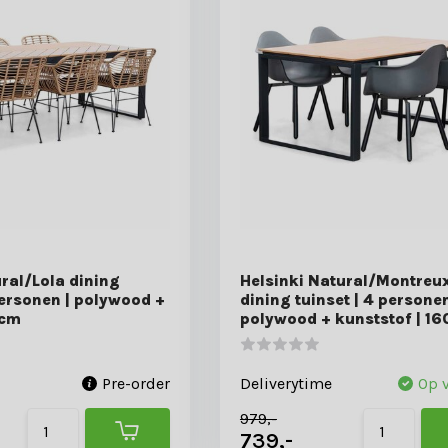
al/Lola dining
Helsinki Natural/Montreu
personen | polywood +
dining tuinset | 4 personen
0cm
polywood + kunststof | 1
Pre-order
Deliverytime
Op 
979,-
739,-