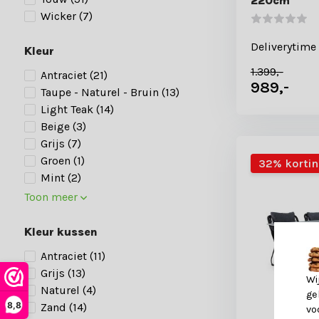
220cm
Wicker
(7)
Deliverytime
Kleur
1.399,-
Antraciet
(21)
989,-
Taupe - Naturel - Bruin
(13)
Light Teak
(14)
Beige
(3)
Grijs
(7)
Groen
(1)
32% korti
Mint
(2)
Toon meer
Kleur kussen
Antraciet
(11)
Grijs
(13)
Wi
Naturel
(4)
ge
8,8
Zand
(14)
vo