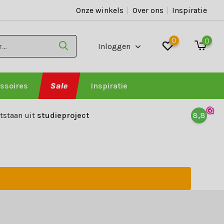
Onze winkels
|
Over ons
|
Inspiratie
0
0
Inloggen
ssoires
Sale
Inspiratie
tstaan uit
studieproject
8,8