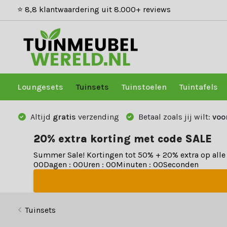
⭐ 8,8 klantwaardering uit 8.000+ reviews
Loungesets
Tuinsets
Tuinstoelen
Tuintafels
Altijd
gratis
verzending
Betaal zoals jij wilt:
voo
20% extra korting met code SALE
Summer Sale! Kortingen tot 50% + 20% extra op all
0
0
Dagen
:
0
0
Uren
:
0
0
Minuten
:
0
0
Seconden
Tuinsets