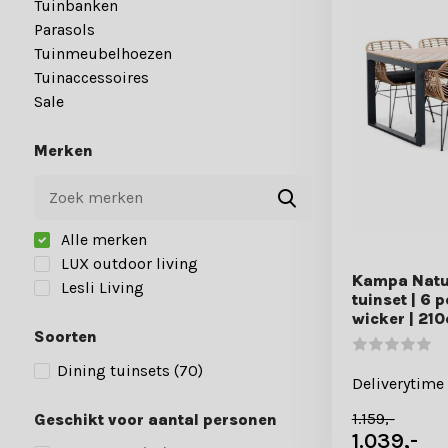
Tuinbanken
Parasols
Tuinmeubelhoezen
Tuinaccessoires
Sale
Merken
Alle merken
LUX outdoor living
Kampa Natur
Lesli Living
tuinset | 6 
wicker | 21
Soorten
Dining tuinsets
(70)
Deliverytime
1.159,-
Geschikt voor aantal personen
1.039,-