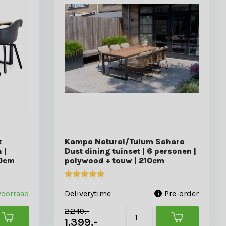
x
Kampa Natural/Tulum Sahara
 |
Dust dining tuinset | 6 personen |
60cm
polywood + touw | 210cm
voorraad
Deliverytime
Pre-order
2.249,-
1.399,-