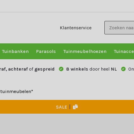
Klantenservice
Tuinbanken
Parasols
Tuinmeubelhoezen
Tuinacce
raf, achteraf
of
gespreid
8 winkels
door heel
NL
On
e tuinmeubelen*
SALE