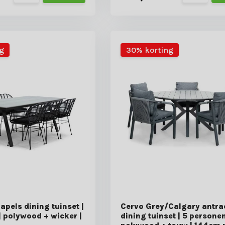
g
30% korting
pels dining tuinset |
Cervo Grey/Calgary antra
| polywood + wicker |
dining tuinset | 5 personen