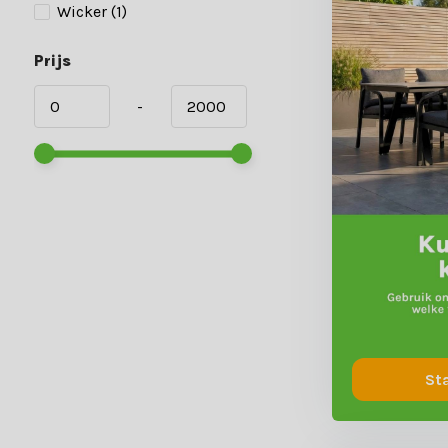
Wicker
(1)
Prijs
-
St