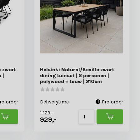
o zwart
Helsinki Natural/Seville zwart
 |
dining tuinset | 6 personen |
polywood + touw | 210cm
re-order
Deliverytime
Pre-order
1.129,-
929,-