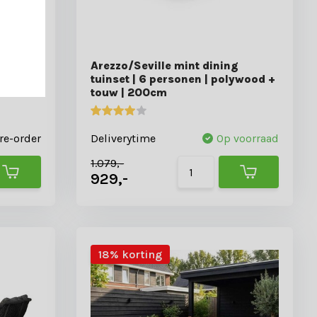
and
Arezzo/Seville mint dining
 |
tuinset | 6 personen | polywood +
touw | 200cm
re-order
Deliverytime
Op voorraad
1.079,-
929,-
18% korting