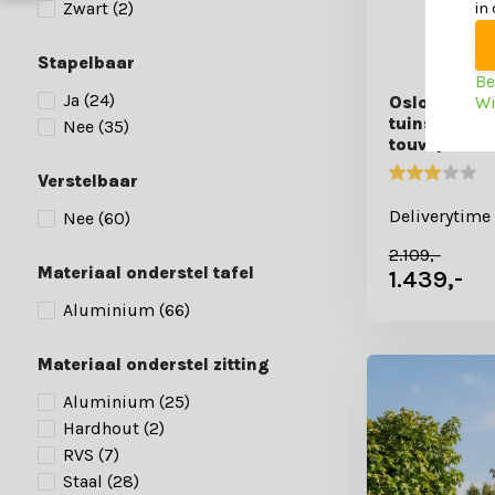
Zwart
(2)
in
Stapelbaar
Be
Ja
(24)
Wi
Oslo Grey/P
tuinset | 6 
Nee
(35)
touw | 220
Verstelbaar
Deliverytime
Nee
(60)
2.109,-
Materiaal onderstel tafel
1.439,-
Aluminium
(66)
Materiaal onderstel zitting
Aluminium
(25)
Hardhout
(2)
RVS
(7)
Staal
(28)