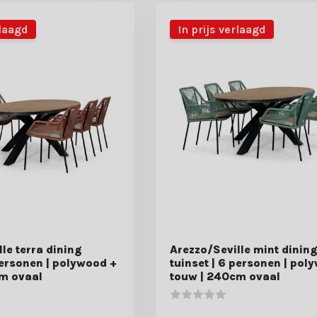
rlaagd
In prijs verlaagd
le terra dining
Arezzo/Seville mint dinin
personen | polywood +
tuinset | 6 personen | pol
m ovaal
touw | 240cm ovaal