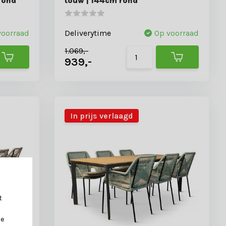
rond
touw | 144cm rond
voorraad
Deliverytime
Op voorraad
1.069,-
939,-
In prijs verlaagd
t
je