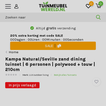
0
0
Altijd
gratis
verzending
20% extra korting met code SALE
Dagen
:
Uren
:
Minuten
:
Seconden
0
0
0
0
0
0
0
0
SALE
Home
Kampa Natural/Seville zand dining
tuinset | 6 personen | polywood + touw |
210cm
Merk:
LUX outdoor living
Bekijk alles Tuinsets
In prijs verlaagd