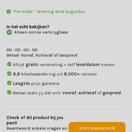
Pre-order - levering eind augustus
In het echt bekijken?
Alleen online verkrijgbaar
0
0
:
0
0
:
0
0
:
0
0
Betaal Vooraf, Achteraf of Gespreid
Altijd
gratis
verzending + zelf
leverdatum
kiezen
8,8
klantwaardering uit
8.000+
reviews
Laagste
prijs garantie
Betaal zoals jij dat wilt:
vooraf
,
achteraf
of
gespreid
Check of dit product bij jou
past!
Beantwoord enkele vragen en
Start keuzecheck