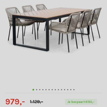
979,-
1.129,-
Je bespaart €150,-