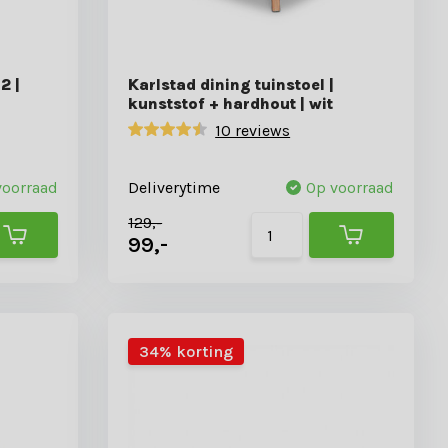
2 |
Karlstad dining tuinstoel |
kunststof + hardhout | wit
10 reviews
voorraad
Deliverytime
Op voorraad
129,-
99,-
34% korting