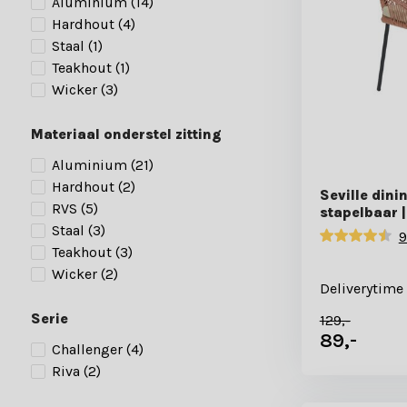
Aluminium
(14)
Hardhout
(4)
Staal
(1)
Teakhout
(1)
Wicker
(3)
Materiaal onderstel zitting
Aluminium
(21)
Hardhout
(2)
Seville dini
RVS
(5)
stapelbaar |
Staal
(3)
9
Teakhout
(3)
Wicker
(2)
Deliverytime
Serie
129,-
89,-
Challenger
(4)
Riva
(2)