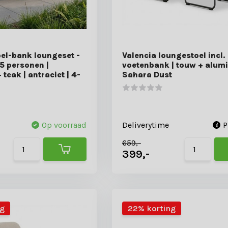
oel-bank loungeset -
Valencia loungestoel incl.
5 personen |
voetenbank | touw + alumi
teak | antraciet | 4-
Sahara Dust
Op voorraad
Deliverytime
P
659,-
399,-
ng
22% korting