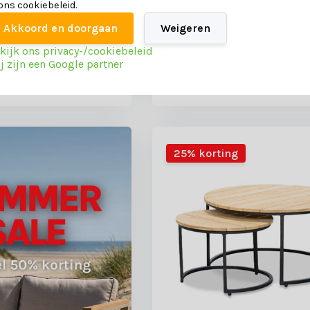
 ons cookiebeleid.
Akkoord en doorgaan
Weigeren
Op voorraad
Deliverytime
Op 
kijk ons privacy-/cookiebeleid
j zijn een Google partner
799,-
399,-
25% korting