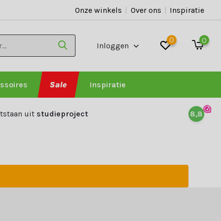
Onze winkels
|
Over ons
|
Inspiratie
0
0
Inloggen
ssoires
Sale
Inspiratie
tstaan uit
studieproject
8,8