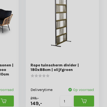
sonen |
Rope tuinscherm divider |
boo
180x88cm | olijfgroen
210cm
voorraad
Deliverytime
Op voorraad
219,-
149,-