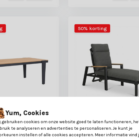
g
50% korting
Yum, Cookies
j gebruiken cookies om onze website goed te laten functioneren, he
tuintafel 4 personen |
Brighton ligbed | alumini
bruik te analyseren en advertenties te personaliseren. Je kunt je
aluminium | Natural
teak | antraciet | 179cm
orkeuren instellen of alle cookies accepteren. Meer informatie vind 
cm