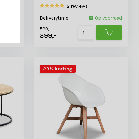
2 reviews
voorraad
Deliverytime
Op voorraad
529,-
399,-
23% korting