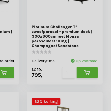
Platinum Challenger T²
nium |
zweefparasol - premium doek |
300x300cm met Monza
parasolvoet 90kg |
Champagne/Sandstone
re-order
Deliverytime
Op voorraad
1.059,-
795,-
32% korting