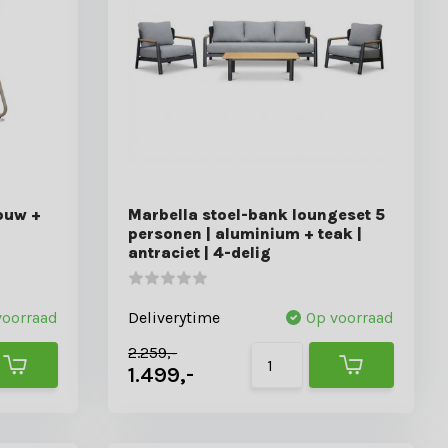
touw +
Marbella stoel-bank loungeset 5
personen | aluminium + teak |
antraciet | 4-delig
voorraad
Deliverytime
Op voorraad
2.259,-
1.499,-