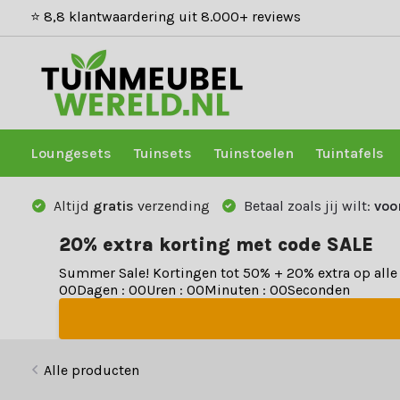
⭐ 8,8 klantwaardering uit 8.000+ reviews
Loungesets
Tuinsets
Tuinstoelen
Tuintafels
Altijd
gratis
verzending
Betaal zoals jij wilt:
voo
20% extra korting met code SALE
Summer Sale! Kortingen tot 50% + 20% extra op all
0
0
Dagen
:
0
0
Uren
:
0
0
Minuten
:
0
0
Seconden
Alle producten