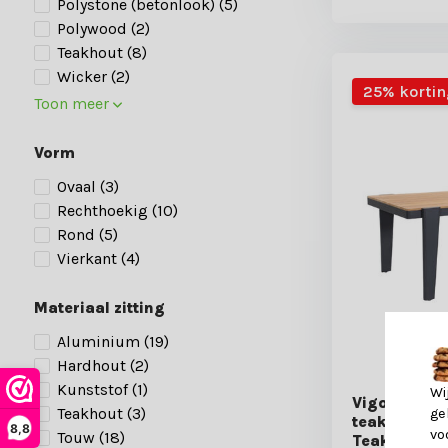
Polystone (betonlook)
(5)
Polywood
(2)
Teakhout
(8)
Wicker
(2)
25% kortin
Toon meer
Vorm
Ovaal
(3)
Rechthoekig
(10)
Rond
(5)
Vierkant
(4)
Materiaal zitting
Aluminium
(19)
Hardhout
(2)
Kunststof
(1)
Wi
Vigo dining 
Teakhout
(3)
ge
teakhout + 
8,8
vo
Touw
(18)
Teak | 200