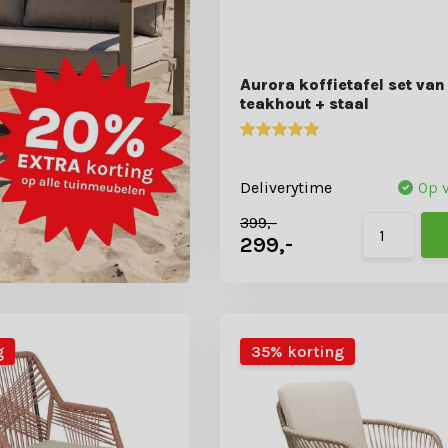
Aurora koffietafel set van 
teakhout + staal
Deliverytime
Op 
399,-
299,-
g
35% korting