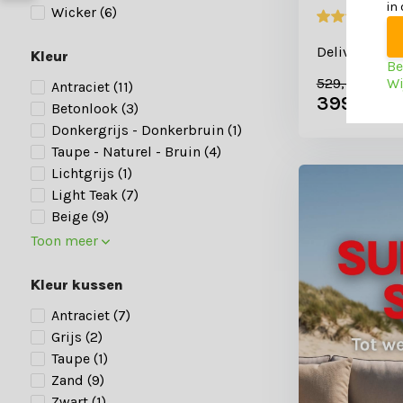
in
Wicker
(6)
Deliverytime
Kleur
Be
529,-
Wi
Antraciet
(11)
399,-
Betonlook
(3)
Donkergrijs - Donkerbruin
(1)
Taupe - Naturel - Bruin
(4)
Lichtgrijs
(1)
Light Teak
(7)
Beige
(9)
Toon meer
Kleur kussen
Antraciet
(7)
Grijs
(2)
Taupe
(1)
Zand
(9)
Zwart
(1)