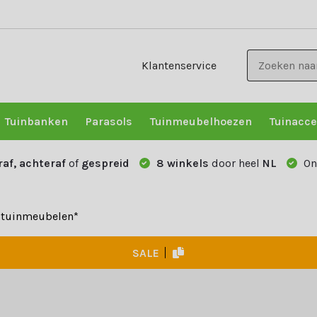
Klantenservice
Tuinbanken
Parasols
Tuinmeubelhoezen
Tuinacce
raf, achteraf
of
gespreid
8 winkels
door heel
NL
On
e tuinmeubelen*
SALE