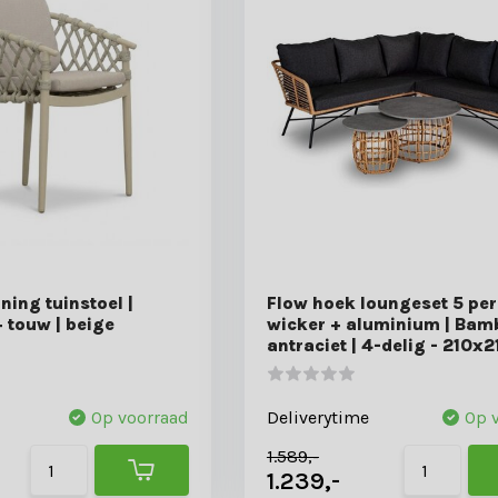
ning tuinstoel |
Flow hoek loungeset 5 per
 touw | beige
wicker + aluminium | Bam
antraciet | 4-delig - 210x
Op voorraad
Deliverytime
Op 
1.589,-
1.239,-