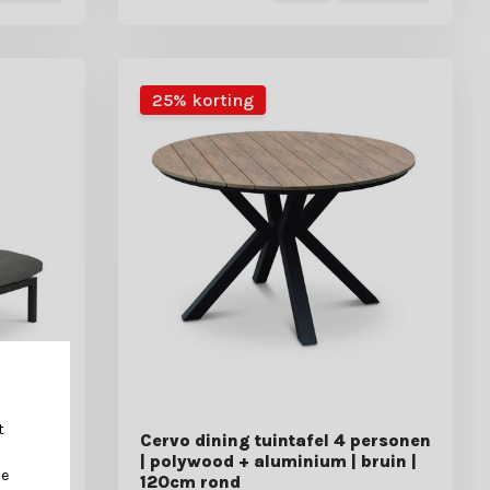
25% korting
t
um +
Cervo dining tuintafel 4 personen
| polywood + aluminium | bruin |
je
120cm rond