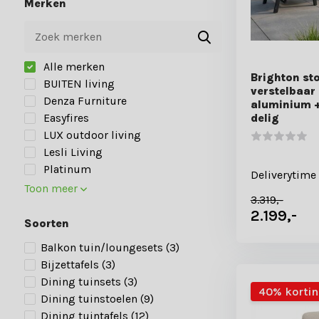
Merken
Alle merken
Brighton st
BUITEN living
verstelbaar 
Denza Furniture
aluminium + 
Easyfires
delig
LUX outdoor living
Lesli Living
Platinum
Deliverytime
Toon meer
3.319,-
2.199,-
Soorten
Balkon tuin/loungesets
(3)
Bijzettafels
(3)
Dining tuinsets
(3)
40% korti
Dining tuinstoelen
(9)
Dining tuintafels
(12)