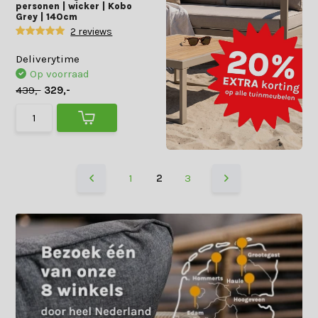
personen | wicker | Kobo
Grey | 140cm
2 reviews
Deliverytime
Op voorraad
439,-
329,-
1
2
3