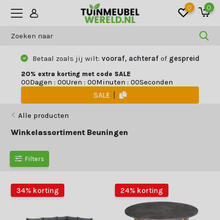
0
0
Betaal zoals jij wilt:
vooraf, achteraf
of
gespreid
20% extra korting met code SALE
Dagen
:
Uren
:
Minuten
:
Seconden
0
0
0
0
0
0
0
0
SALE
Alle producten
Winkelassortiment Beuningen
Filters
34% korting
24% korting