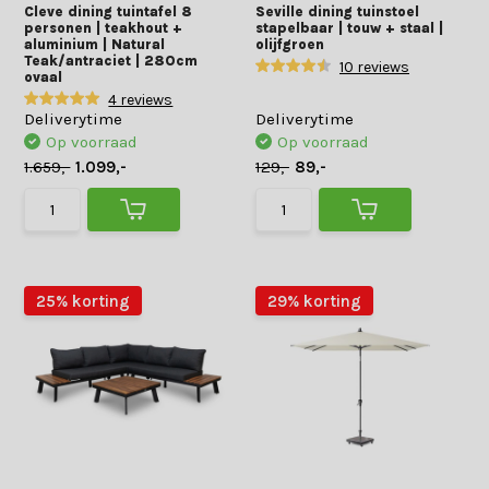
Cleve dining tuintafel 8
Seville dining tuinstoel
personen | teakhout +
stapelbaar | touw + staal |
aluminium | Natural
olijfgroen
Teak/antraciet | 280cm
10 reviews
ovaal
4 reviews
Deliverytime
Deliverytime
Op voorraad
Op voorraad
1.659,-
1.099,-
129,-
89,-
25% korting
29% korting