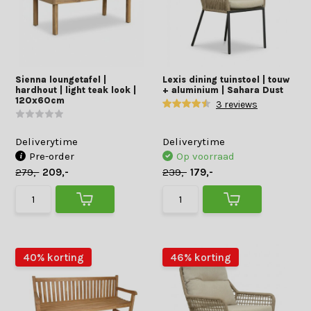
Sienna loungetafel |
Lexis dining tuinstoel | touw
hardhout | light teak look |
+ aluminium | Sahara Dust
120x60cm
3 reviews
Deliverytime
Deliverytime
Pre-order
Op voorraad
279,-
209,-
239,-
179,-
40% korting
46% korting