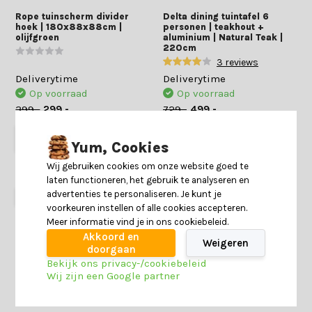
Rope tuinscherm divider
Delta dining tuintafel 6
hoek | 180x88x88cm |
personen | teakhout +
olijfgroen
aluminium | Natural Teak |
220cm
3 reviews
Deliverytime
Deliverytime
Op voorraad
Op voorraad
399,-
299,-
729,-
499,-
Yum, Cookies
Wij gebruiken cookies om onze website goed te
laten functioneren, het gebruik te analyseren en
34% korting
31% korting
advertenties te personaliseren. Je kunt je
voorkeuren instellen of alle cookies accepteren.
Meer informatie vind je in ons cookiebeleid.
Akkoord en
Weigeren
doorgaan
Bekijk ons privacy-/cookiebeleid
Wij zijn een Google partner