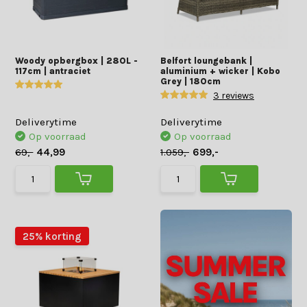
Woody opbergbox | 280L -
Belfort loungebank |
117cm | antraciet
aluminium + wicker | Kobo
Grey | 180cm
3 reviews
Deliverytime
Deliverytime
Op voorraad
Op voorraad
69,-
44,99
1.059,-
699,-
25% korting