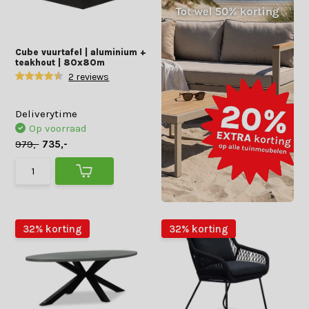
Cube vuurtafel | aluminium +
teakhout | 80x80m
2 reviews
Deliverytime
Op voorraad
979,-
735,-
32% korting
32% korting