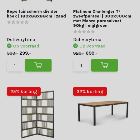
Rope tuinscherm divider
Platinum Challenger T²
hoek | 180x88x88cm | zand
zweefparasol | 300x300cm
met Monza parasolvoet
90kg | olijfgroen
Deliverytime
Deliverytime
Op voorraad
Op voorraad
399,-
299,-
929,-
699,-
25% korting
32% korting