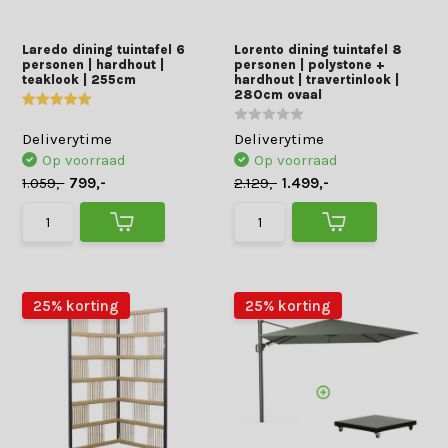
Laredo dining tuintafel 6
Lorento dining tuintafel 8
personen | hardhout |
personen | polystone +
teaklook | 255cm
hardhout | travertinlook |
280cm ovaal
Deliverytime
Deliverytime
Op voorraad
Op voorraad
1.059,-
799,-
2.129,-
1.499,-
25% korting
25% korting