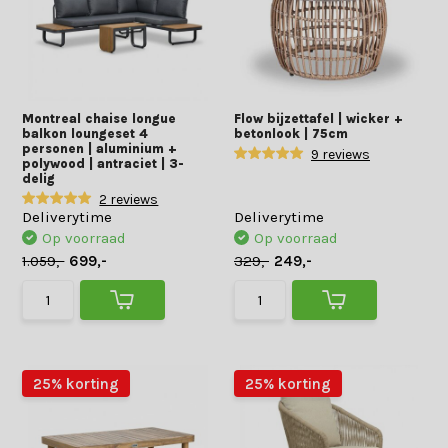
Montreal chaise longue
Flow bijzettafel | wicker +
balkon loungeset 4
betonlook | 75cm
personen | aluminium +
9 reviews
polywood | antraciet | 3-
delig
2 reviews
Deliverytime
Deliverytime
Op voorraad
Op voorraad
1.059,-
699,-
329,-
249,-
25% korting
25% korting