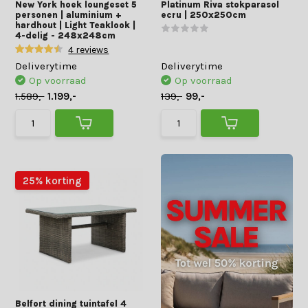
New York hoek loungeset 5
Platinum Riva stokparasol
personen | aluminium +
ecru | 250x250cm
hardhout | Light Teaklook |
4-delig - 248x248cm
4 reviews
Deliverytime
Deliverytime
Op voorraad
Op voorraad
1.589,-
1.199,-
139,-
99,-
25% korting
Belfort dining tuintafel 4