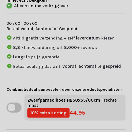
In het echt bekijken?
Alleen online verkrijgbaar
0
0
:
0
0
:
0
0
:
0
0
Betaal Vooraf, Achteraf of Gespreid
Altijd
gratis
verzending + zelf
leverdatum
kiezen
8,8
klantwaardering uit
8.000+
reviews
Laagste
prijs garantie
Betaal zoals jij dat wilt:
vooraf
,
achteraf
of
gespreid
Combinatiedeal aanbevolen door onze productspecialisten
Zweefparasolhoes H250x55/60cm | rechte
mast
44,95
10% extra korting