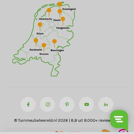
© Tuinmeubelwereld.nl 2026 | 8,8 uit 8.000+ reviews