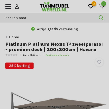
0
0
Altijd
gratis
verzending
Home
Platinum Platinum Nexus T² zweefparasol
- premium doek | 300x300cm | Havana
Merk:
Platinum
Bekijk alles Parasols
25% korting