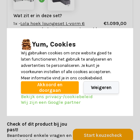
Wat zit er in deze set?
1x -
Lola hoek loungeset L-vorm 6
€1.099,00
personen | aluminium + polywood |
antraciet | 5-delig - 288x220cm
1x -
Loungesethoes L-vorm
€109,95
Yum, Cookies
330x255x100x70cm links
Wij gebruiken cookies om onze website goed te
10% extra korting
laten functioneren, het gebruik te analyseren en
advertenties te personaliseren. Je kunt je
1.197,96
1.208,95
voorkeuren instellen of alle cookies accepteren.
Meer informatie vind je in ons cookiebeleid.
Akkoord en
Weigeren
Toevoegen aan winkelwagen
doorgaan
Bekijk ons privacy-/cookiebeleid
Wij zijn een Google partner
Check of dit product bij jou
past!
Beantwoord enkele vragen en
Start keuzecheck