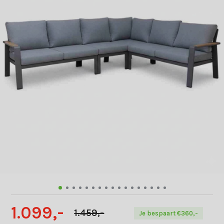
1.099,-
1.459,-
Je bespaart €360,-