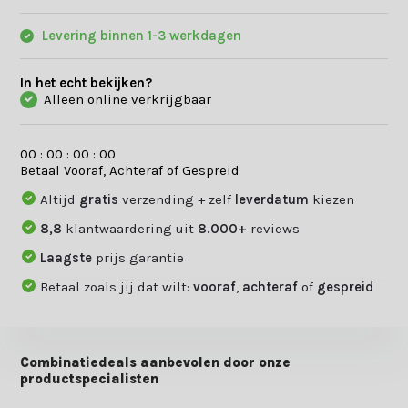
Levering binnen 1-3 werkdagen
In het echt bekijken?
Alleen online verkrijgbaar
0
0
:
0
0
:
0
0
:
0
0
Betaal Vooraf, Achteraf of Gespreid
Altijd
gratis
verzending + zelf
leverdatum
kiezen
8,8
klantwaardering uit
8.000+
reviews
Laagste
prijs garantie
Betaal zoals jij dat wilt:
vooraf
,
achteraf
of
gespreid
Combinatiedeals aanbevolen door onze
productspecialisten