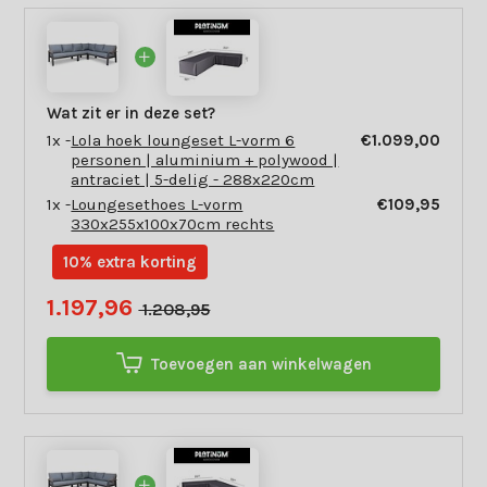
Wat zit er in deze set?
1x -
Lola hoek loungeset L-vorm 6
€1.099,00
personen | aluminium + polywood |
antraciet | 5-delig - 288x220cm
1x -
Loungesethoes L-vorm
€109,95
330x255x100x70cm rechts
10% extra korting
1.197,96
1.208,95
Toevoegen aan winkelwagen