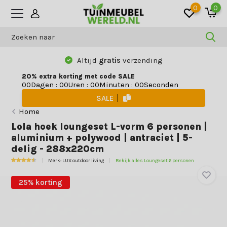
0
0
Altijd
gratis
verzending
20% extra korting met code SALE
Dagen
:
Uren
:
Minuten
:
Seconden
0
0
0
0
0
0
0
0
SALE
Home
Lola hoek loungeset L-vorm 6 personen |
aluminium + polywood | antraciet | 5-
delig - 288x220cm
Merk:
LUX outdoor living
Bekijk alles Loungeset 6 personen
25% korting