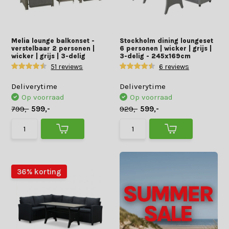
Melia lounge balkonset -
Stockholm dining loungeset
verstelbaar 2 personen |
6 personen | wicker | grijs |
wicker | grijs | 3-delig
3-delig - 245x169cm
51 reviews
6 reviews
Deliverytime
Deliverytime
Op voorraad
Op voorraad
799,-
599,-
929,-
599,-
36% korting