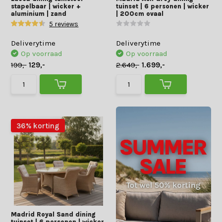
stapelbaar | wicker +
tuinset | 6 personen | wicker
aluminium | zand
| 200cm ovaal
5 reviews
Deliverytime
Deliverytime
Op voorraad
Op voorraad
199,-
129,-
2.649,-
1.699,-
36% korting
Madrid Royal Sand dining
tuinset | 6 personen | wicker