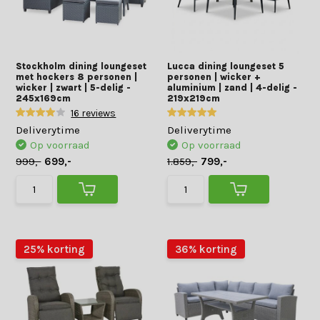
Stockholm dining loungeset
Lucca dining loungeset 5
met hockers 8 personen |
personen | wicker +
wicker | zwart | 5-delig -
aluminium | zand | 4-delig -
245x169cm
219x219cm
16 reviews
Deliverytime
Deliverytime
Op voorraad
Op voorraad
999,-
699,-
1.859,-
799,-
25% korting
36% korting