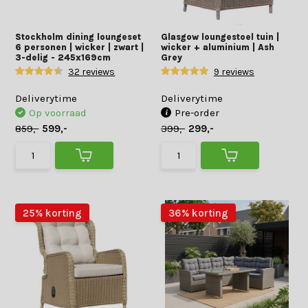
Stockholm dining loungeset
Glasgow loungestoel tuin |
6 personen | wicker | zwart |
wicker + aluminium | Ash
3-delig - 245x169cm
Grey
32 reviews
9 reviews
Deliverytime
Deliverytime
Op voorraad
Pre-order
859,-
599,-
399,-
299,-
25% korting
36% korting