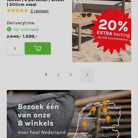
| 200cm ovaal
2 reviews
Deliverytime
Op voorraad
2.649,-
1.699,-
1
2
3