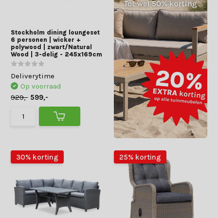
Stockholm dining loungeset
6 personen | wicker +
polywood | zwart/Natural
Wood | 3-delig - 245x169cm
Deliverytime
Op voorraad
929,-
599,-
30% korting
25% korting