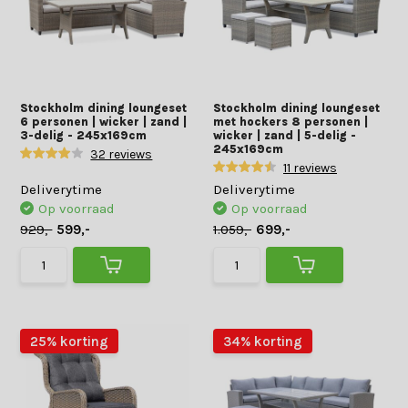
Stockholm dining loungeset
Stockholm dining loungeset
6 personen | wicker | zand |
met hockers 8 personen |
3-delig - 245x169cm
wicker | zand | 5-delig -
245x169cm
32 reviews
11 reviews
Deliverytime
Deliverytime
Op voorraad
Op voorraad
929,-
599,-
1.059,-
699,-
25% korting
34% korting