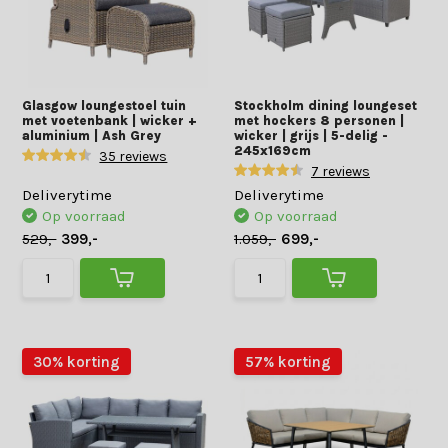
Glasgow loungestoel tuin
Stockholm dining loungeset
met voetenbank | wicker +
met hockers 8 personen |
aluminium | Ash Grey
wicker | grijs | 5-delig -
245x169cm
35 reviews
7 reviews
Deliverytime
Deliverytime
Op voorraad
Op voorraad
529,-
399,-
1.059,-
699,-
30% korting
57% korting