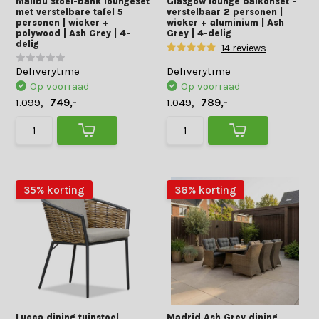
Malibu stoel-bank loungeset
Glasgow lounge balkonset -
met verstelbare tafel 5
verstelbaar 2 personen |
personen | wicker +
wicker + aluminium | Ash
polywood | Ash Grey | 4-
Grey | 4-delig
delig
14 reviews
Deliverytime
Deliverytime
Op voorraad
Op voorraad
1.099,-
749,-
1.049,-
789,-
35% korting
36% korting
Lucca dining tuinstoel
Madrid Ash Grey dining