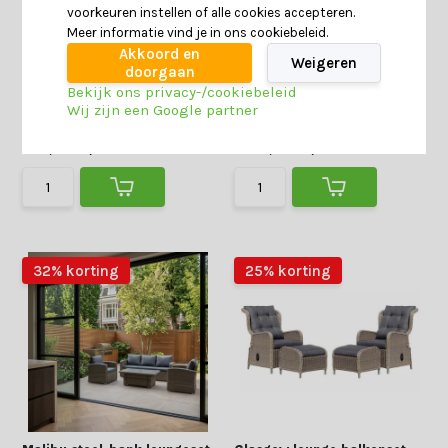
voorkeuren instellen of alle cookies accepteren.
Glasgow loungestoel tuin |
Kopenhagen hoek loungeset
wicker + aluminium |
6 personen | wicker | Royal
Meer informatie vind je in ons cookiebeleid.
Blended Grey
Sand | 3-delig - 246x194cm
Akkoord en
Weigeren
4 reviews
doorgaan
Bekijk ons privacy-/cookiebeleid
Deliverytime
Deliverytime
Wij zijn een Google partner
Pre-order
Op voorraad
399,-
299,-
1.329,-
849,-
32% korting
25% korting