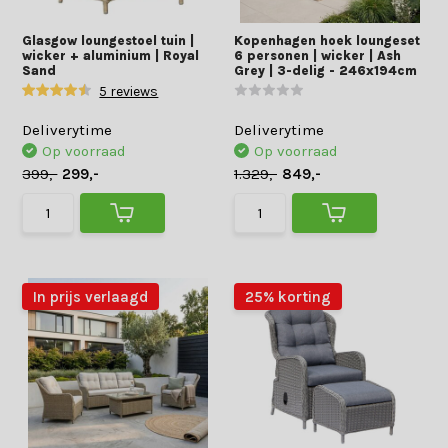
Glasgow loungestoel tuin |
Kopenhagen hoek loungeset
wicker + aluminium | Royal
6 personen | wicker | Ash
Sand
Grey | 3-delig - 246x194cm
5 reviews
Deliverytime
Deliverytime
Op voorraad
Op voorraad
399,-
299,-
1.329,-
849,-
In prijs verlaagd
25% korting