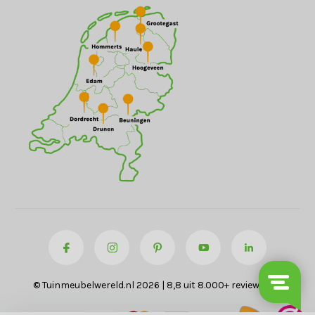
© Tuinmeubelwereld.nl 2026 | 8,8 uit 8.000+ reviews