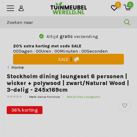
0
0
Altijd
gratis
verzending
20% extra korting met code SALE
Dagen
:
Uren
:
Minuten
:
Seconden
0
0
0
0
0
0
0
0
SALE
Home
Stockholm dining loungeset 6 personen |
wicker + polywood | zwart/Natural Wood |
3-delig - 245x169cm
Merk:
Denza Furniture
Bekijk alles Loungesets
36% korting