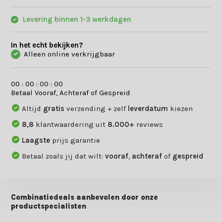
Levering binnen 1-3 werkdagen
In het echt bekijken?
Alleen online verkrijgbaar
0
0
:
0
0
:
0
0
:
0
0
Betaal Vooraf, Achteraf of Gespreid
Altijd
gratis
verzending + zelf
leverdatum
kiezen
8,8
klantwaardering uit
8.000+
reviews
Laagste
prijs garantie
Betaal zoals jij dat wilt:
vooraf
,
achteraf
of
gespreid
Combinatiedeals aanbevolen door onze
productspecialisten