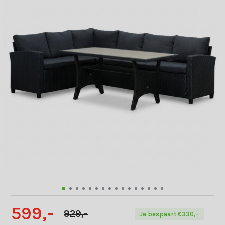
599,-
929,-
Je bespaart €330,-