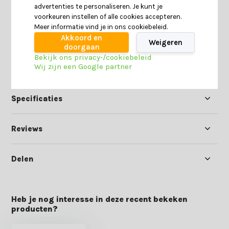
Check of dit product bij jou
advertenties te personaliseren. Je kunt je
past!
voorkeuren instellen of alle cookies accepteren.
Beantwoord enkele vragen en
Start keuzecheck
Meer informatie vind je in ons cookiebeleid.
ontdek of dit product
Akkoord en
geschikt is voor jou.
Weigeren
doorgaan
Bekijk ons privacy-/cookiebeleid
Wij zijn een Google partner
Productomschrijving
Specificaties
Reviews
Delen
Heb je nog interesse in deze recent bekeken
producten?