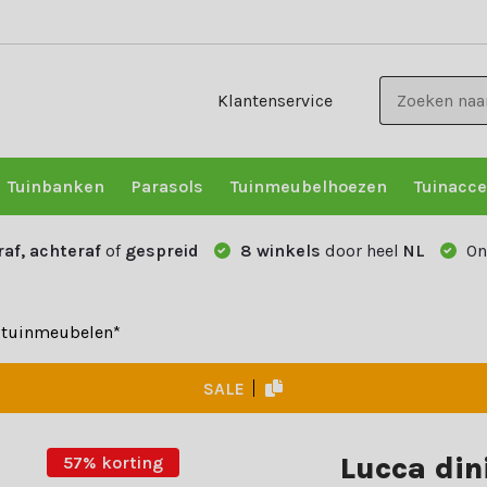
Klantenservice
Tuinbanken
Parasols
Tuinmeubelhoezen
Tuinacce
raf, achteraf
of
gespreid
8 winkels
door heel
NL
On
e tuinmeubelen*
SALE
Lucca din
57% korting