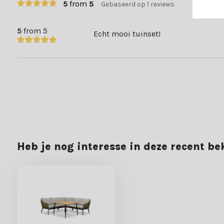
5
from
5
Gebaseerd op 1 reviews
5
from 5
Echt mooi tuinset!
Heb je nog interesse in deze recent b