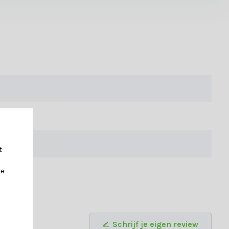
t
je
Schrijf je eigen review