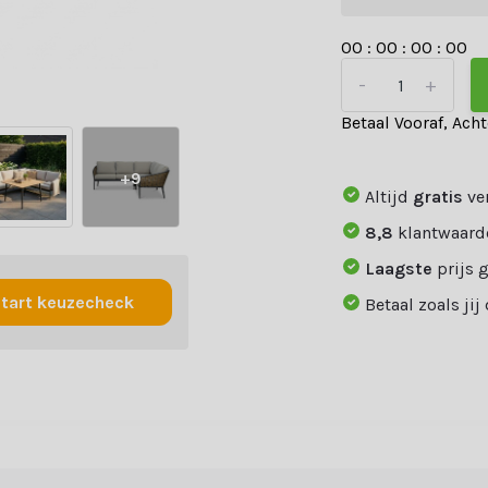
0
0
:
0
0
:
0
0
:
0
0
-
+
Betaal Vooraf, Ach
+9
Altijd
gratis
ve
8,8
klantwaard
Laagste
prijs 
tart keuzecheck
Betaal zoals jij