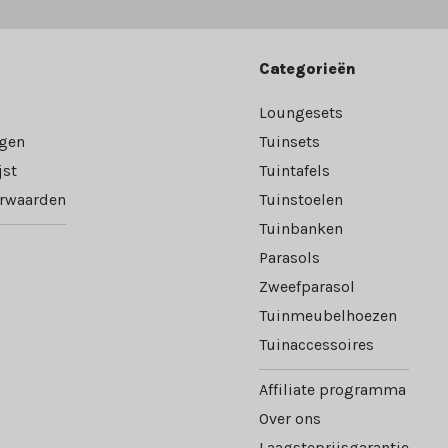
Categorieën
Loungesets
ngen
Tuinsets
jst
Tuintafels
rwaarden
Tuinstoelen
Tuinbanken
Parasols
Zweefparasol
Tuinmeubelhoezen
Tuinaccessoires
Affiliate programma
Over ons
Laagsteprijsgarantie