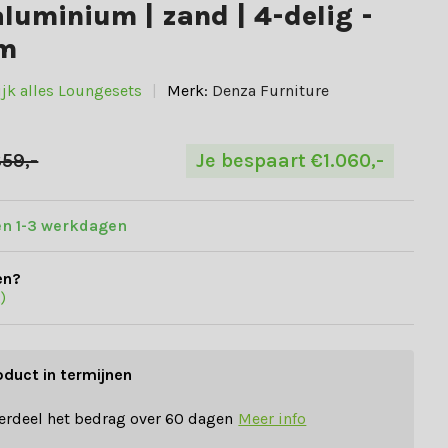
aluminium | zand | 4-delig -
cm
ijk alles Loungesets
Merk:
Denza Furniture
859,-
Je bespaart €1.060,-
en 1-3 werkdagen
en?
)
oduct in termijnen
erdeel het bedrag over 60 dagen
Meer info