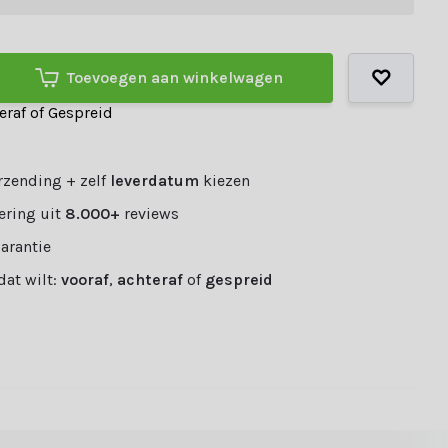
Toevoegen aan winkelwagen
teraf of Gespreid
rzending + zelf
leverdatum
kiezen
ering uit
8.000+
reviews
garantie
 dat wilt:
vooraf
,
achteraf
of
gespreid