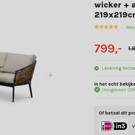
wicker + 
219x219
Bek
799,-
1.
Levering binn
In het echt bekijk
Hoogeveen (DR
Of betaal dit pr
V