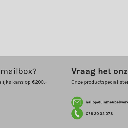
 mailbox?
Vraag het on
lijks kans op €200,-
Onze productspecialiste
hallo@tuinmeubelwere
078 20 32 078