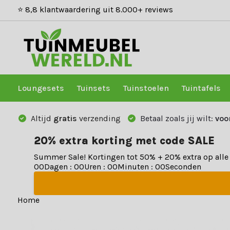
⭐ 8,8 klantwaardering uit 8.000+ reviews
Loungesets
Tuinsets
Tuinstoelen
Tuintafels
Altijd
gratis
verzending
Betaal zoals jij wilt:
voo
20% extra korting met code SALE
Summer Sale! Kortingen tot 50% + 20% extra op all
0
0
Dagen
:
0
0
Uren
:
0
0
Minuten
:
0
0
Seconden
Home