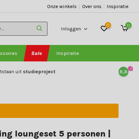
Onze winkels
|
Over ons
|
Inspiratie
0
0
Inloggen
ssoires
Sale
Inspiratie
tstaan uit
studieproject
8,8
ing loungeset 5 personen |