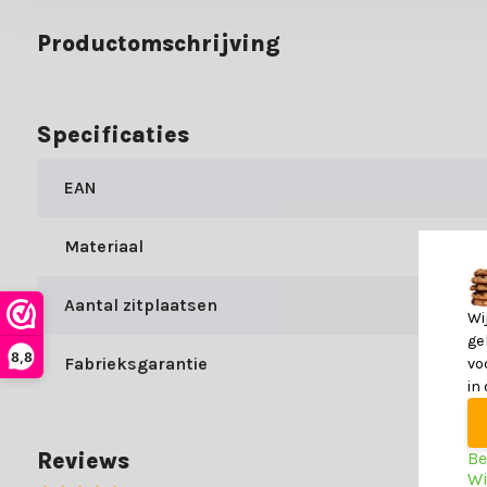
Productomschrijving
Specificaties
EAN
Materiaal
Aantal zitplaatsen
Wi
ge
8,8
Fabrieksgarantie
vo
in
Be
Reviews
Wi