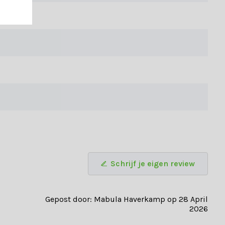
 bent? Bekijk dan al onze
hoek loungesets
of één van onze
r een bepaalde loungeset.
Schrijf je eigen review
Gepost door: Mabula Haverkamp op 28 April
2026