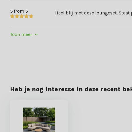
Altijd gratis verzending
5
from 5
Heel blij met deze loungeset. Staat p
Altijd de laagste prijs
Toon meer
Klanten beoordelen ons met een 8,8: ervaar het zelf en bestel v
Heb je nog interesse in deze recent b