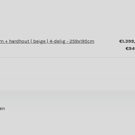
 + hardhout | beige | 4-delig - 259x195cm
€1.399
€94
ten