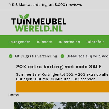
⭐ 8,8 klantwaardering uit 8.000+ reviews
Loungesets
Tuinsets
Tuinstoelen
Tuintafels
Altijd
gratis
verzending
Betaal zoals jij wilt:
voo
20% extra korting met code SALE
Summer Sale! Kortingen tot 50% + 20% extra op all
0
0
Dagen
:
0
0
Uren
:
0
0
Minuten
:
0
0
Seconden
Home