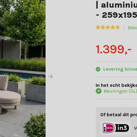
| alumini
- 259x19
Bek
1.399,-
Levering binn
In het echt bekijk
Beuningen (GL
Of betaal dit pr
V