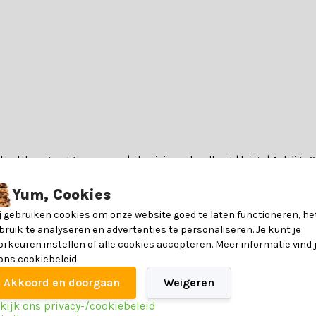
hoek loungeset 5 personen | aluminium + hardhout | beige | 4-delig -
Yum, Cookies
j gebruiken cookies om onze website goed te laten functioneren, he
bruik te analyseren en advertenties te personaliseren. Je kunt je
orkeuren instellen of alle cookies accepteren. Meer informatie vind 
m
 ons cookiebeleid.
Akkoord en doorgaan
Weigeren
 daarom adviseren wij om jezelf in te lezen op gebied van onderhoud. 
6150540076028
kijk ons privacy-/cookiebeleid