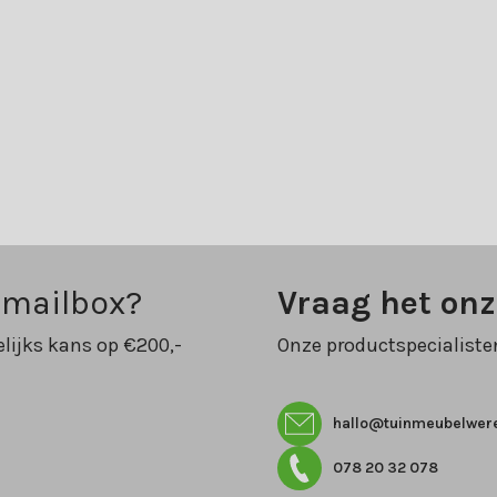
 mailbox?
Vraag het on
lijks kans op €200,-
Onze productspecialiste
hallo@tuinmeubelwere
078 20 32 078