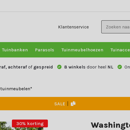
Klantenservice
Tuinbanken
Parasols
Tuinmeubelhoezen
Tuinacce
raf, achteraf
of
gespreid
8 winkels
door heel
NL
On
e tuinmeubelen*
SALE
Washingto
30% korting