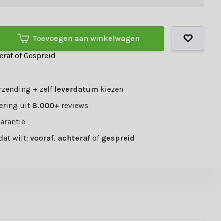
Toevoegen aan winkelwagen
teraf of Gespreid
rzending + zelf
leverdatum
kiezen
ering uit
8.000+
reviews
garantie
 dat wilt:
vooraf
,
achteraf
of
gespreid