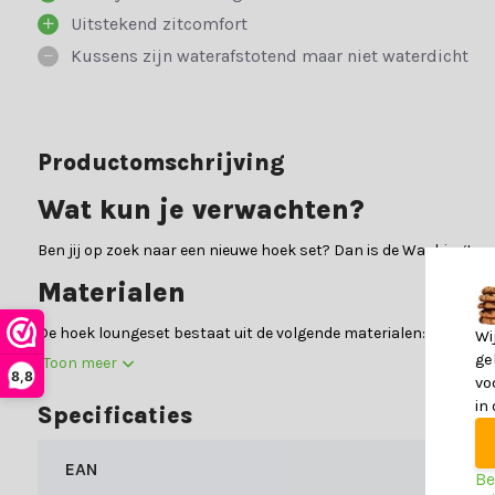
Uitstekend zitcomfort
Kussens zijn waterafstotend maar niet waterdicht
Productomschrijving
Wat kun je verwachten?
Ben jij op zoek naar een nieuwe hoek set? Dan is de Washington 
Materialen
De hoek loungeset bestaat uit de volgende materialen:
Wi
ge
Toon meer
De zitting is gemaakt van:
Aluminium
8,8
vo
Het onderstel/frame van de set is gemaakt van:
Aluminiu
in
Specificaties
Je wilt natuurlijk zo lang mogelijk genieten van jouw loungeset,
EAN
die je nodig hebt over het onderhoud van onze materialen.
Be