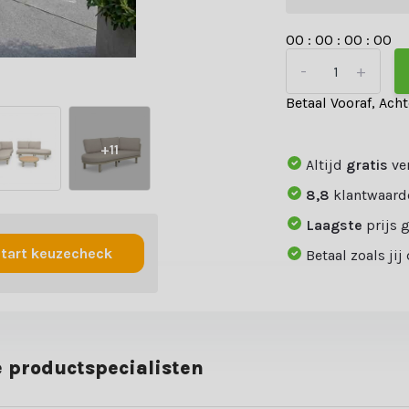
0
0
:
0
0
:
0
0
:
0
0
-
+
Betaal Vooraf, Ach
+11
Altijd
gratis
ve
8,8
klantwaard
Laagste
prijs 
tart keuzecheck
Betaal zoals jij
 productspecialisten