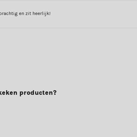
rachtig en zit heerlijk!
andaag nog jouw hoek set.
ekeken producten?