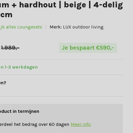
um + hardhout | beige | 4-delig
5cm
ijk alles Loungesets
Merk:
LUX outdoor living
1.989,-
Je bespaart €590,-
en 1-3 werkdagen
en?
)
oduct in termijnen
erdeel het bedrag over 60 dagen
Meer info