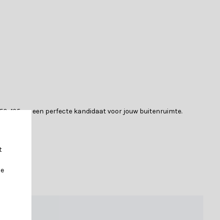
 259x195cm een perfecte kandidaat voor jouw buitenruimte.
t
je
Bekijk daarom onze
materialenpagina
, hier vind je alle informatie