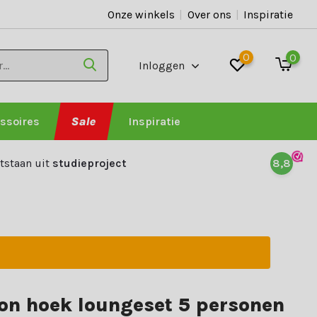
Onze winkels
|
Over ons
|
Inspiratie
0
0
Inloggen
ssoires
Sale
Inspiratie
tstaan uit
studieproject
8,8
n hoek loungeset 5 personen