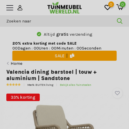
0
0
Altijd
gratis
verzending
20% extra korting met code SALE
Dagen
:
Uren
:
Minuten
:
Seconden
0
0
0
0
0
0
0
0
SALE
Home
Valencia dining barstoel | touw +
aluminium | Sandstone
Merk:
BUITEN living
Bekijk alles Tuinstoelen
33% korting