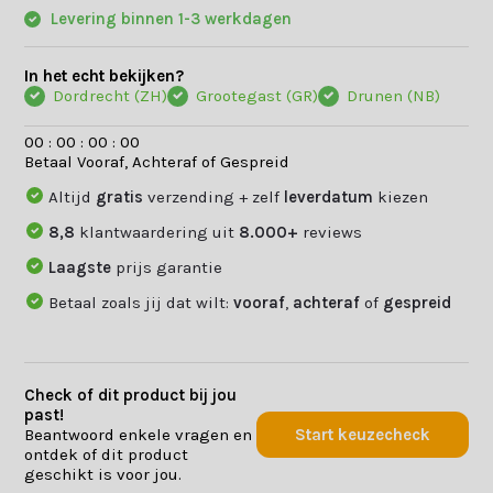
Levering binnen 1-3 werkdagen
In het echt bekijken?
Dordrecht (ZH)
Grootegast (GR)
Drunen (NB)
0
0
:
0
0
:
0
0
:
0
0
Betaal Vooraf, Achteraf of Gespreid
Altijd
gratis
verzending + zelf
leverdatum
kiezen
8,8
klantwaardering uit
8.000+
reviews
Laagste
prijs garantie
Betaal zoals jij dat wilt:
vooraf
,
achteraf
of
gespreid
Check of dit product bij jou
past!
Beantwoord enkele vragen en
Start keuzecheck
ontdek of dit product
geschikt is voor jou.