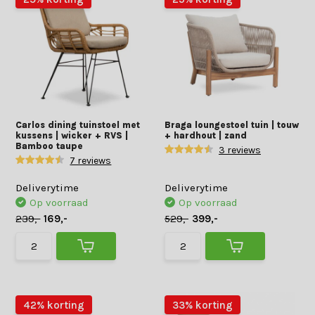
Carlos dining tuinstoel met
Braga loungestoel tuin | touw
kussens | wicker + RVS |
+ hardhout | zand
Bamboo taupe
3 reviews
7 reviews
Deliverytime
Deliverytime
Op voorraad
Op voorraad
239,-
169,-
529,-
399,-
42% korting
33% korting