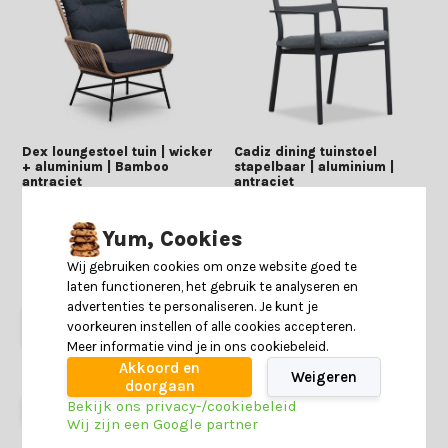
Dex loungestoel tuin | wicker
Cadiz dining tuinstoel
+ aluminium | Bamboo
stapelbaar | aluminium |
antraciet
antraciet
49 reviews
3 reviews
Yum, Cookies
Deliverytime
Deliverytime
Op voorraad
Op voorraad
Wij gebruiken cookies om onze website goed te
399,-
249,-
109,-
79,-
laten functioneren, het gebruik te analyseren en
advertenties te personaliseren. Je kunt je
voorkeuren instellen of alle cookies accepteren.
Meer informatie vind je in ons cookiebeleid.
Akkoord en
Weigeren
doorgaan
Bekijk ons privacy-/cookiebeleid
55% korting
31% korting
Wij zijn een Google partner