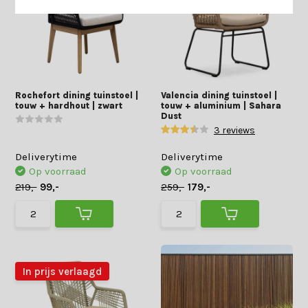
Rochefort dining tuinstoel |
Valencia dining tuinstoel |
touw + hardhout | zwart
touw + aluminium | Sahara
Dust
3 reviews
Deliverytime
Deliverytime
Op voorraad
Op voorraad
219,-
99,-
259,-
179,-
In prijs verlaagd