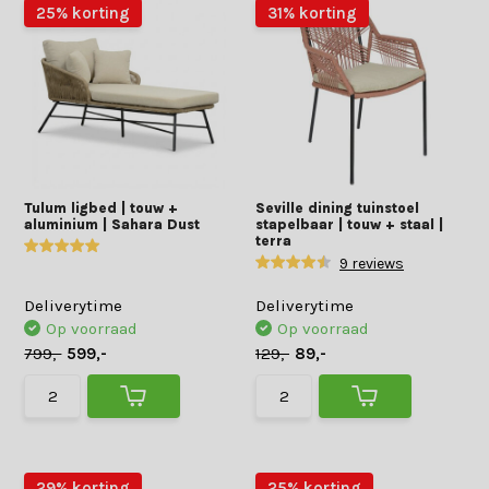
25% korting
31% korting
Tulum ligbed | touw +
Seville dining tuinstoel
aluminium | Sahara Dust
stapelbaar | touw + staal |
terra
9 reviews
Deliverytime
Deliverytime
Op voorraad
Op voorraad
799,-
599,-
129,-
89,-
29% korting
25% korting