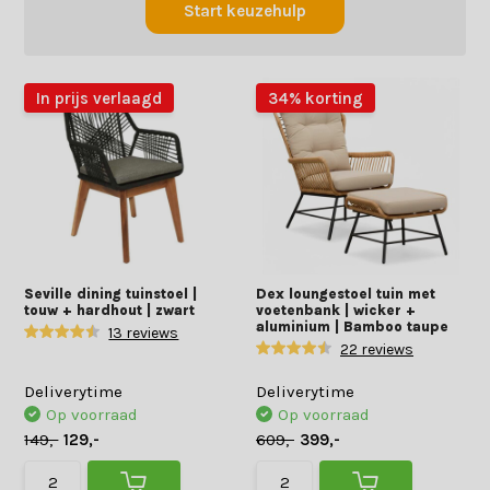
Start keuzehulp
In prijs verlaagd
34% korting
Seville dining tuinstoel |
Dex loungestoel tuin met
touw + hardhout | zwart
voetenbank | wicker +
aluminium | Bamboo taupe
13 reviews
22 reviews
Deliverytime
Deliverytime
Op voorraad
Op voorraad
149,-
129,-
609,-
399,-