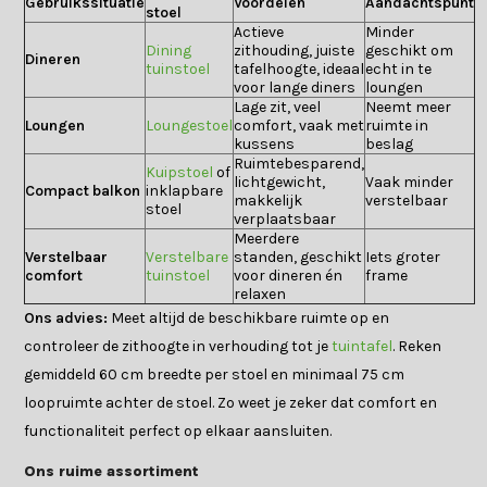
Gebruikssituatie
Voordelen
Aandachtspunt
stoel
Actieve
Minder
Dining
zithouding, juiste
geschikt om
Dineren
tuinstoel
tafelhoogte, ideaal
echt in te
voor lange diners
loungen
Lage zit, veel
Neemt meer
Loungen
Loungestoel
comfort, vaak met
ruimte in
kussens
beslag
Ruimtebesparend,
Kuipstoel
of
lichtgewicht,
Vaak minder
Compact balkon
inklapbare
makkelijk
verstelbaar
stoel
verplaatsbaar
Meerdere
Verstelbaar
Verstelbare
standen, geschikt
Iets groter
comfort
tuinstoel
voor dineren én
frame
relaxen
Ons advies:
Meet altijd de beschikbare ruimte op en
controleer de zithoogte in verhouding tot je
tuintafel
. Reken
gemiddeld 60 cm breedte per stoel en minimaal 75 cm
loopruimte achter de stoel. Zo weet je zeker dat comfort en
functionaliteit perfect op elkaar aansluiten.
Ons ruime assortiment