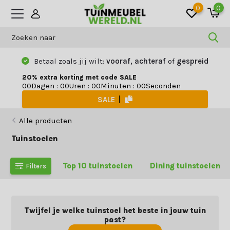
0
0
Betaal zoals jij wilt:
vooraf, achteraf
of
gespreid
20% extra korting met code SALE
Dagen
:
Uren
:
Minuten
:
Seconden
0
0
0
0
0
0
0
0
SALE
Alle producten
Tuinstoelen
Top 10 tuinstoelen
Dining tuinstoelen
Filters
Twijfel je welke tuinstoel het beste in jouw tuin
past?