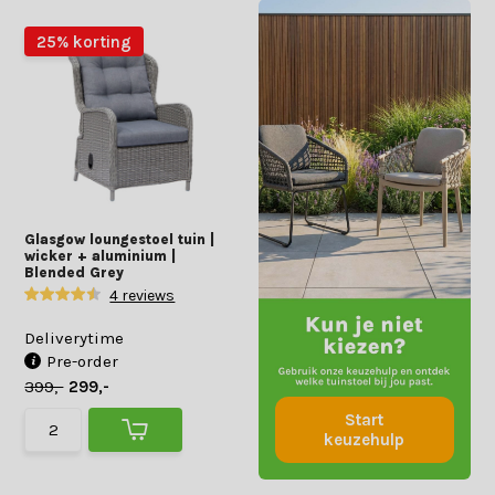
25% korting
Glasgow loungestoel tuin |
wicker + aluminium |
Blended Grey
4 reviews
Deliverytime
Pre-order
399,-
299,-
Start
keuzehulp