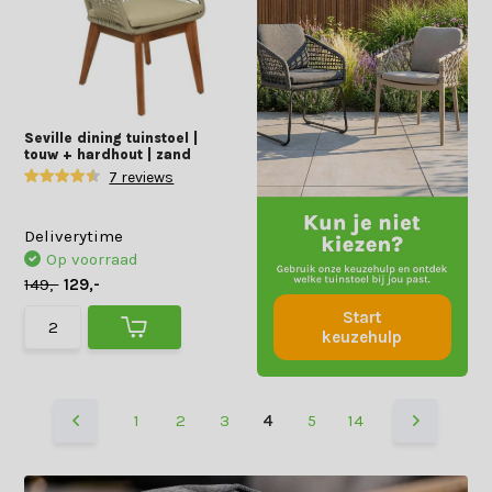
Seville dining tuinstoel |
touw + hardhout | zand
7 reviews
Deliverytime
Op voorraad
149,-
129,-
Start
keuzehulp
1
2
3
4
5
14