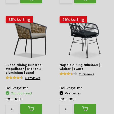
35% korting
29% korting
Lucca dining tuinstoel
Napels dining tuinstoel |
stapelbaar | wicker +
wicker | zwart
aluminium | zand
3 reviews
5 reviews
Deliverytime
Deliverytime
Op voorraad
Pre-order
199,-
129,-
139,-
99,-