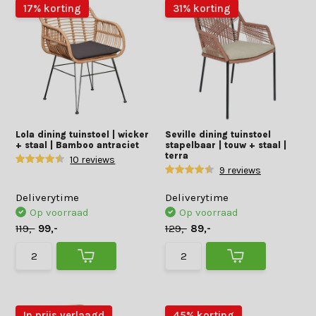
17% korting
31% korting
Lola dining tuinstoel | wicker
Seville dining tuinstoel
+ staal | Bamboo antraciet
stapelbaar | touw + staal |
terra
10 reviews
9 reviews
Deliverytime
Deliverytime
Op voorraad
Op voorraad
119,-
99,-
129,-
89,-
In prijs verlaagd
45% korting