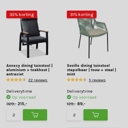
35% korting
31% korting
Annecy dining tuinstoel |
Seville dining tuinstoel
aluminium + teakhout |
stapelbaar | touw + staal |
antraciet
mint
22 reviews
5 reviews
Deliverytime
Deliverytime
Op voorraad
Op voorraad
329,-
215,-
129,-
89,-