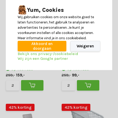
Yum, Cookies
Wij gebruiken cookies om onze website goed te
laten functioneren, het gebruik te analyseren en
advertenties te personaliseren. Je kunt je
voorkeuren instellen of alle cookies accepteren.
Meer informatie vind je in ons cookiebeleid.
Dakota dining tuinstoel |
Padua dining tuinstoel | touw
Akkoord en
touw + aluminium | beige/wit
+ hardhout | zwart
Weigeren
doorgaan
7 reviews
Bekijk ons privacy-/cookiebeleid
Wij zijn een Google partner
Deliverytime
Deliverytime
Op voorraad
Op voorraad
259,-
159,-
259,-
99,-
42% korting
42% korting