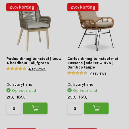
23% korting
29% korting
Padua dining tuinstoel | touw
Carlos dining tuinstoel met
+ hardhout | olijfgroen
kussens | wicker + RVS |
Bamboo taupe
4 reviews
7 reviews
Deliverytime
Deliverytime
Op voorraad
Op voorraad
219,-
169,-
239,-
169,-