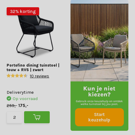
32% korting
Portofino dining tuinstoel |
touw + RVS | zwart
10 reviews
Deliverytime
Op voorraad
259,-
175,-
Start
keuzehulp