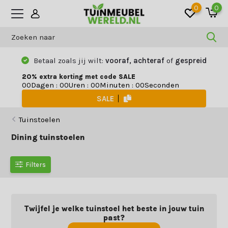
0
0
Betaal zoals jij wilt:
vooraf, achteraf
of
gespreid
20% extra korting met code SALE
Dagen
:
Uren
:
Minuten
:
Seconden
0
0
0
0
0
0
0
0
SALE
Tuinstoelen
Dining tuinstoelen
Filters
Twijfel je welke tuinstoel het beste in jouw tuin
past?