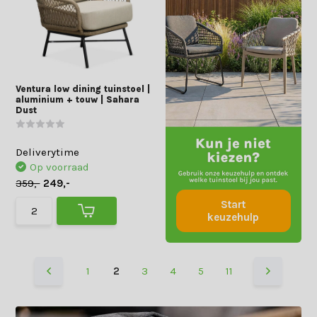
Ventura low dining tuinstoel |
aluminium + touw | Sahara
Dust
Deliverytime
Op voorraad
359,-
249,-
Start
keuzehulp
1
2
3
4
5
11