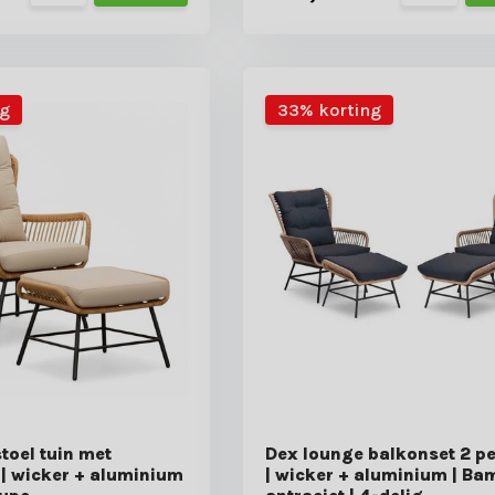
ng
33% korting
toel tuin met
Dex lounge balkonset 2 p
| wicker + aluminium
| wicker + aluminium | B