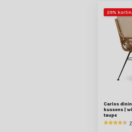
29% kortin
Carlos dinin
kussens | w
taupe
7