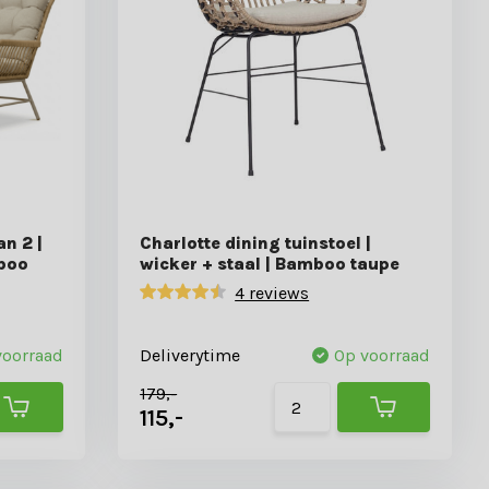
an 2 |
Charlotte dining tuinstoel |
boo
wicker + staal | Bamboo taupe
4 reviews
voorraad
Deliverytime
Op voorraad
179,-
115,-