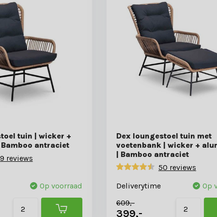
oel tuin | wicker +
Dex loungestoel tuin met
 Bamboo antraciet
voetenbank | wicker + al
| Bamboo antraciet
9 reviews
50 reviews
Op voorraad
Deliverytime
Op 
609,-
399,-