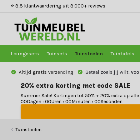
⭐ 8,8 klantwaardering uit 8.000+ reviews
Loungesets
Tuinsets
Tuinstoelen
Tuintafels
Altijd
gratis
verzending
Betaal zoals jij wilt:
voo
20% extra korting met code SALE
Summer Sale! Kortingen tot 50% + 20% extra op all
0
0
Dagen
:
0
0
Uren
:
0
0
Minuten
:
0
0
Seconden
Tuinstoelen