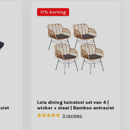
17% korting
Lola dining tuinstoel set van 4 |
ciet
wicker + staal | Bamboo antraciet
3 reviews