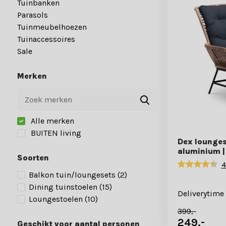
Tuinbanken
Parasols
Tuinmeubelhoezen
Tuinaccessoires
Sale
Merken
Alle merken
BUITEN living
Dex loungest
aluminium |
Soorten
4
Balkon tuin/loungesets
(2)
Dining tuinstoelen
(15)
Deliverytime
Loungestoelen
(10)
399,-
249,-
Geschikt voor aantal personen