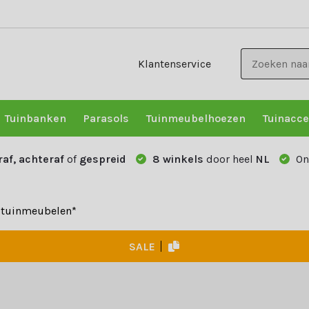
Klantenservice
Tuinbanken
Parasols
Tuinmeubelhoezen
Tuinacce
raf, achteraf
of
gespreid
8 winkels
door heel
NL
On
e tuinmeubelen*
SALE