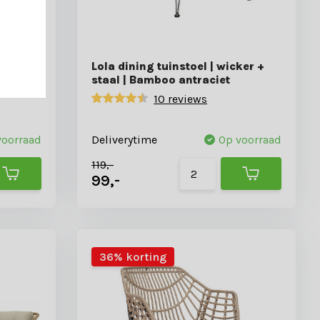
 van 2 |
Lola dining tuinstoel | wicker +
staal | Bamboo antraciet
10 reviews
voorraad
Deliverytime
Op voorraad
119,-
99,-
36% korting