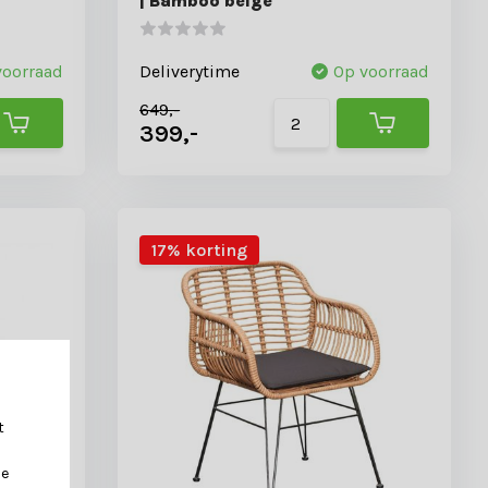
| Bamboo beige
voorraad
Deliverytime
Op voorraad
649,-
399,-
17% korting
t
je