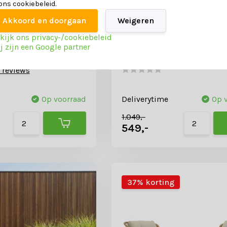
 ons cookiebeleid.
Akkoord en doorgaan
Weigeren
kijk ons privacy-/cookiebeleid
j zijn een Google partner
 tuinstoel | wicker |
Bruno loungestoel tuin set
nd
wicker | Mexican Sand
 reviews
Op voorraad
Deliverytime
Op 
1.049,-
549,-
37% korting