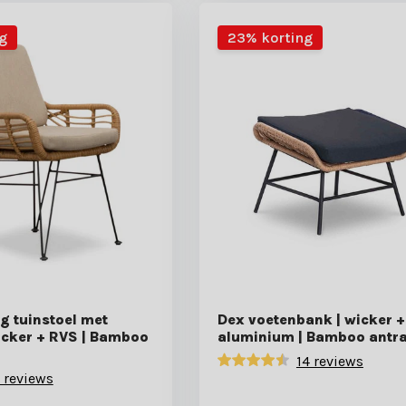
g
23% korting
g tuinstoel met
Dex voetenbank | wicker +
icker + RVS | Bamboo
aluminium | Bamboo antra
14 reviews
 reviews