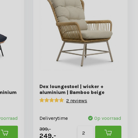
Dex loungestoel | wicker +
uminium
aluminium | Bamboo beige
2 reviews
voorraad
Deliverytime
Op voorraad
399,-
249,-