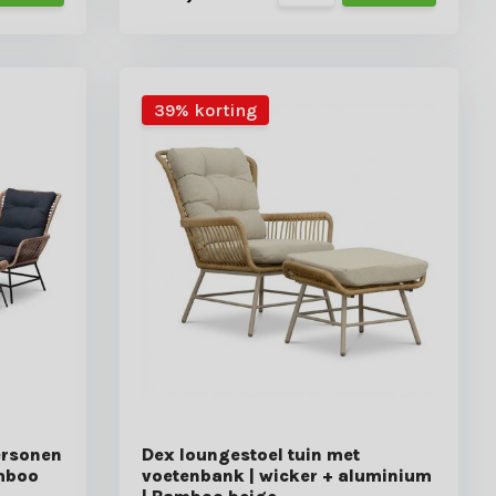
39% korting
ersonen
Dex loungestoel tuin met
amboo
voetenbank | wicker + aluminium