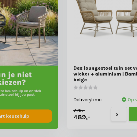
Dex loungestoel tuin set v
wicker + aluminium | Bam
beige
Deliverytime
Op 
779,-
489,-
art keuzehulp