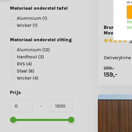
in
Materiaal onderstel tafel
Aluminium
(1)
Be
Wicker
(1)
Wi
Bruno dining
Mexican Sa
Materiaal onderstel zitting
3
Aluminium
(12)
Hardhout
(3)
Deliverytime
RVS
(4)
259,-
Staal
(6)
159,-
Wicker
(4)
Prijs
-