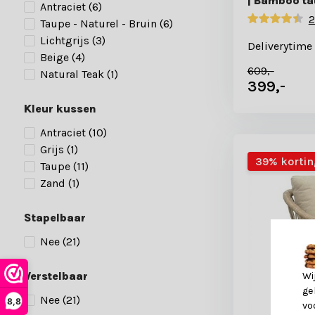
| Bamboo t
Antraciet
(6)
2
Taupe - Naturel - Bruin
(6)
Lichtgrijs
(3)
Deliverytime
Beige
(4)
609,-
Natural Teak
(1)
399,-
Kleur kussen
Antraciet
(10)
Grijs
(1)
39% kortin
Taupe
(11)
Zand
(1)
Stapelbaar
Nee
(21)
Verstelbaar
Wi
ge
Nee
(21)
8,8
vo