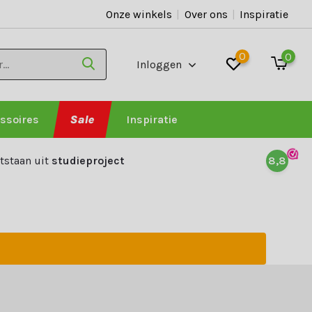
Onze winkels
|
Over ons
|
Inspiratie
0
0
Inloggen
ssoires
Sale
Inspiratie
tstaan uit
studieproject
8,8