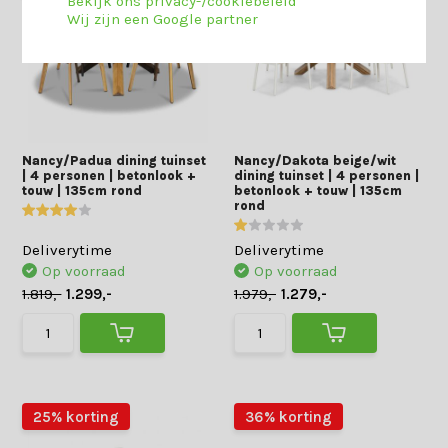
Bekijk ons privacy-/cookiebeleid
Wij zijn een Google partner
Nancy/Padua dining tuinset
Nancy/Dakota beige/wit
| 4 personen | betonlook +
dining tuinset | 4 personen |
touw | 135cm rond
betonlook + touw | 135cm
rond
Deliverytime
Deliverytime
Op voorraad
Op voorraad
1.819,-
1.299,-
1.979,-
1.279,-
25% korting
36% korting