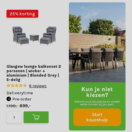
25% korting
Glasgow lounge balkonset 2
personen | wicker +
aluminium | Blended Grey |
5-delig
6 reviews
Deliverytime
Pre-order
1.199,-
899,-
Start
keuzehulp