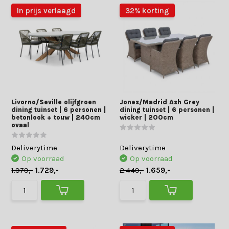
In prijs verlaagd
32% korting
Livorno/Seville olijfgroen
Jones/Madrid Ash Grey
dining tuinset | 6 personen |
dining tuinset | 6 personen |
betonlook + touw | 240cm
wicker | 200cm
ovaal
Deliverytime
Deliverytime
Op voorraad
Op voorraad
1.979,-
1.729,-
2.449,-
1.659,-