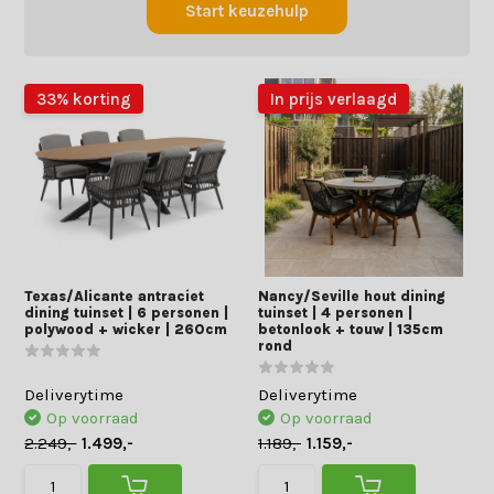
Start keuzehulp
33% korting
In prijs verlaagd
Texas/Alicante antraciet
Nancy/Seville hout dining
dining tuinset | 6 personen |
tuinset | 4 personen |
polywood + wicker | 260cm
betonlook + touw | 135cm
rond
Deliverytime
Deliverytime
Op voorraad
Op voorraad
2.249,-
1.499,-
1.189,-
1.159,-