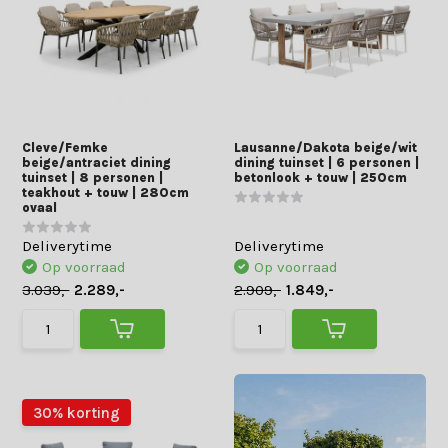
Cleve/Femke
Lausanne/Dakota beige/wit
beige/antraciet dining
dining tuinset | 6 personen |
tuinset | 8 personen |
betonlook + touw | 250cm
teakhout + touw | 280cm
ovaal
Deliverytime
Deliverytime
Op voorraad
Op voorraad
3.039,-
2.289,-
2.909,-
1.849,-
30% korting