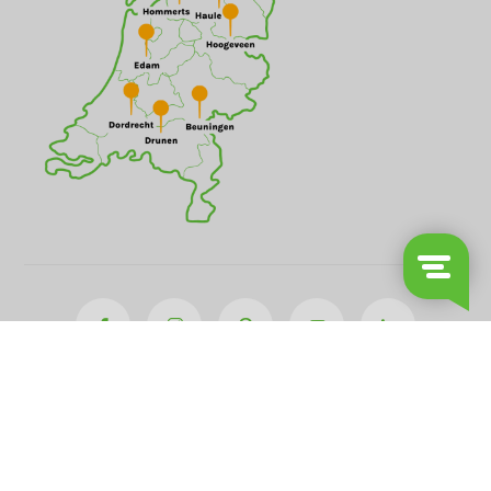
© Tuinmeubelwereld.nl 2026 | 8,8 uit 8.000+ reviews