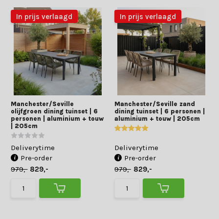
In prijs verlaagd
In prijs verlaagd
Manchester/Seville
Manchester/Seville zand
olijfgroen dining tuinset | 6
dining tuinset | 6 personen |
personen | aluminium + touw
aluminium + touw | 205cm
| 205cm
Deliverytime
Deliverytime
Pre-order
Pre-order
979,-
829,-
979,-
829,-