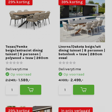
29% korting
39% korting
Texas/Femke
Livorno/Dakota beige/wit
beige/antraciet dining
dining tuinset | 8 personen |
tuinset | 6 personen |
betonlook + touw | 280cm
polywood + touw | 260cm
ovaal
Deliverytime
Deliverytime
Op voorraad
Op voorraad
2.249,-
1.589,-
4.109,-
2.499,-
29% korting
In prijs verlaagd