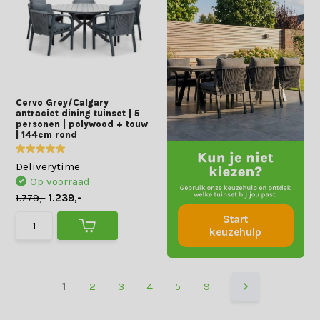
Cervo Grey/Calgary
antraciet dining tuinset | 5
personen | polywood + touw
| 144cm rond
Deliverytime
Op voorraad
1.779,-
1.239,-
Start
keuzehulp
1
2
3
4
5
9