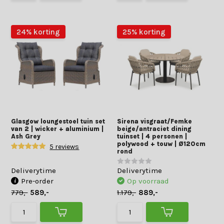
24% korting
25% korting
Glasgow loungestoel tuin set
Sirena visgraat/Femke
van 2 | wicker + aluminium |
beige/antraciet dining
Ash Grey
tuinset | 4 personen |
polywood + touw | Ø120cm
5 reviews
rond
Deliverytime
Deliverytime
Pre-order
Op voorraad
779,-
589,-
1.179,-
889,-