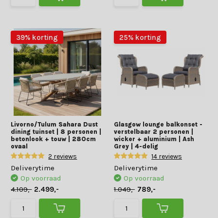
39% korting
25% korting
Livorno/Tulum Sahara Dust
Glasgow lounge balkonset -
dining tuinset | 8 personen |
verstelbaar 2 personen |
betonlook + touw | 280cm
wicker + aluminium | Ash
ovaal
Grey | 4-delig
2 reviews
14 reviews
Deliverytime
Deliverytime
Op voorraad
Op voorraad
4.109,-
2.499,-
1.049,-
789,-