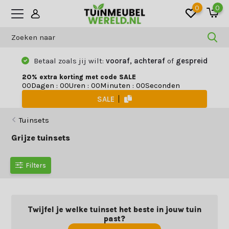
0
0
Betaal zoals jij wilt:
vooraf, achteraf
of
gespreid
20% extra korting met code SALE
Dagen
:
Uren
:
Minuten
:
Seconden
0
0
0
0
0
0
0
0
SALE
Tuinsets
Grijze tuinsets
Filters
Twijfel je welke tuinset het beste in jouw tuin
past?