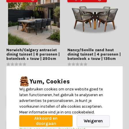
Norwich/Calgary antraciet
Nancy/Seville zand hout
dining tuinset | 6 personen |
dining tuinset | 4 personen |
betonlook + touw | 250cm
betonlook + touw | 135cm
Deliverytime
Deliverytime
Yum, Cookies
Op voorraad
Op voorraad
2.789,-
1.989,-
1.189,-
1.159,-
Wij gebruiken cookies om onze website goed te
laten functioneren, het gebruik te analyseren en
advertenties te personaliseren. Je kunt je
voorkeuren instellen of alle cookies accepteren.
Meer informatie vind je in ons cookiebeleid.
Akkoord en
Weigeren
doorgaan
29% korting
35% korting