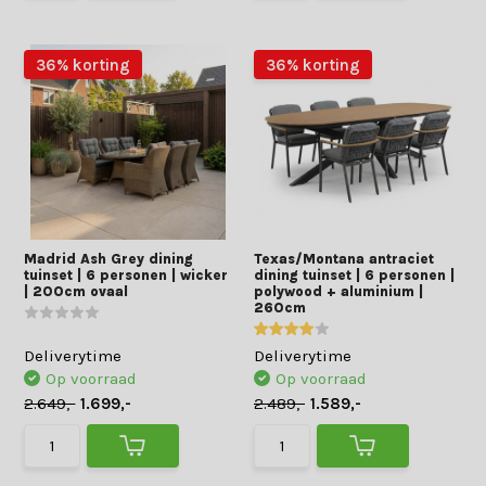
36% korting
36% korting
Madrid Ash Grey dining
Texas/Montana antraciet
tuinset | 6 personen | wicker
dining tuinset | 6 personen |
| 200cm ovaal
polywood + aluminium |
260cm
Deliverytime
Deliverytime
Op voorraad
Op voorraad
2.649,-
1.699,-
2.489,-
1.589,-