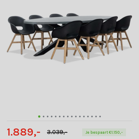
1.889,-
3.039,-
Je bespaart €1.150,-