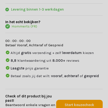
Levering binnen 1-3 werkdagen
In het echt bekijken?
Hommerts (FR)
0
0
:
0
0
:
0
0
:
0
0
Betaal Vooraf, Achteraf of Gespreid
Altijd
gratis
verzending + zelf
leverdatum
kiezen
8,8
klantwaardering uit
8.000+
reviews
Laagste
prijs garantie
Betaal zoals jij dat wilt:
vooraf
,
achteraf
of
gespreid
Check of dit product bij jou
past!
Beantwoord enkele vragen en
Start keuzecheck