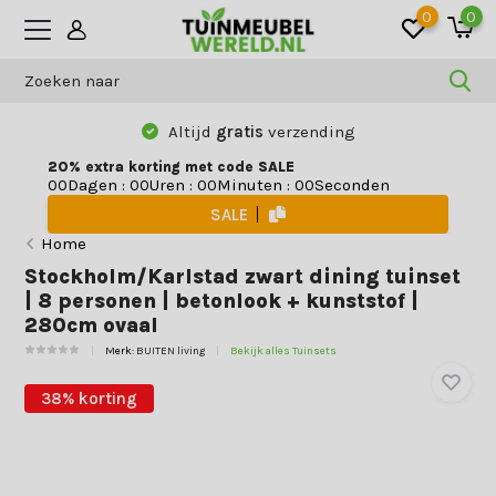
0
0
Altijd
gratis
verzending
20% extra korting met code SALE
Dagen
:
Uren
:
Minuten
:
Seconden
0
0
0
0
0
0
0
0
SALE
Home
Stockholm/Karlstad zwart dining tuinset
| 8 personen | betonlook + kunststof |
280cm ovaal
Merk:
BUITEN living
Bekijk alles Tuinsets
38% korting