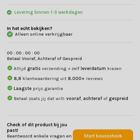
Levering binnen 1-3 werkdagen
In het echt bekijken?
Alleen online verkrijgbaar
0
0
:
0
0
:
0
0
:
0
0
Betaal Vooraf, Achteraf of Gespreid
Altijd
gratis
verzending + zelf
leverdatum
kiezen
8,8
klantwaardering uit
8.000+
reviews
Laagste
prijs garantie
Betaal zoals jij dat wilt:
vooraf
,
achteraf
of
gespreid
Check of dit product bij jou
past!
Beantwoord enkele vragen en
Start keuzecheck