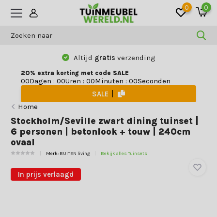
0
0
Altijd
gratis
verzending
20% extra korting met code SALE
Dagen
:
Uren
:
Minuten
:
Seconden
0
0
0
0
0
0
0
0
SALE
Home
Stockholm/Seville zwart dining tuinset |
6 personen | betonlook + touw | 240cm
ovaal
Merk:
BUITEN living
Bekijk alles Tuinsets
In prijs verlaagd