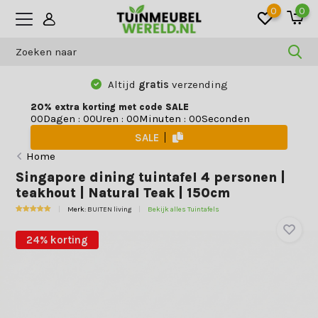
0
0
Altijd
gratis
verzending
20% extra korting met code SALE
Dagen
:
Uren
:
Minuten
:
Seconden
0
0
0
0
0
0
0
0
SALE
Home
Singapore dining tuintafel 4 personen |
teakhout | Natural Teak | 150cm
Merk:
BUITEN living
Bekijk alles Tuintafels
24% korting