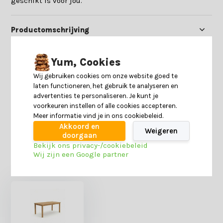
geschikt is voor jou.
Productomschrijving
Specificaties
Yum, Cookies
Wij gebruiken cookies om onze website goed te
laten functioneren, het gebruik te analyseren en
Reviews
advertenties te personaliseren. Je kunt je
voorkeuren instellen of alle cookies accepteren.
Meer informatie vind je in ons cookiebeleid.
Delen
Akkoord en
Weigeren
doorgaan
Bekijk ons privacy-/cookiebeleid
Wij zijn een Google partner
Heb je nog interesse in deze recent bekeken
producten?