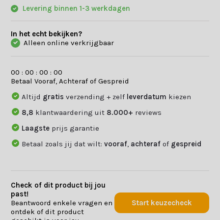
Levering binnen 1-3 werkdagen
In het echt bekijken?
Alleen online verkrijgbaar
0
0
:
0
0
:
0
0
:
0
0
Betaal Vooraf, Achteraf of Gespreid
Altijd
gratis
verzending + zelf
leverdatum
kiezen
8,8
klantwaardering uit
8.000+
reviews
Laagste
prijs garantie
Betaal zoals jij dat wilt:
vooraf
,
achteraf
of
gespreid
Check of dit product bij jou
past!
Beantwoord enkele vragen en
Start keuzecheck
ontdek of dit product