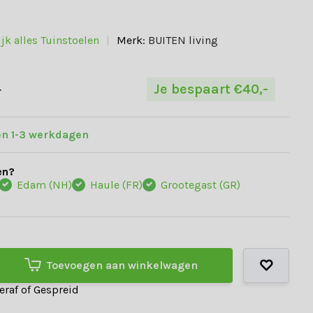
jk alles Tuinstoelen
Merk:
BUITEN living
-
Je bespaart €40,-
en 1-3 werkdagen
en?
Edam (NH)
Haule (FR)
Grootegast (GR)
Toevoegen aan winkelwagen
teraf of Gespreid