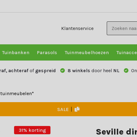
Klantenservice
Tuinbanken
Parasols
Tuinmeubelhoezen
Tuinacce
raf, achteraf
of
gespreid
8 winkels
door heel
NL
On
e tuinmeubelen*
SALE
Seville di
31% korting