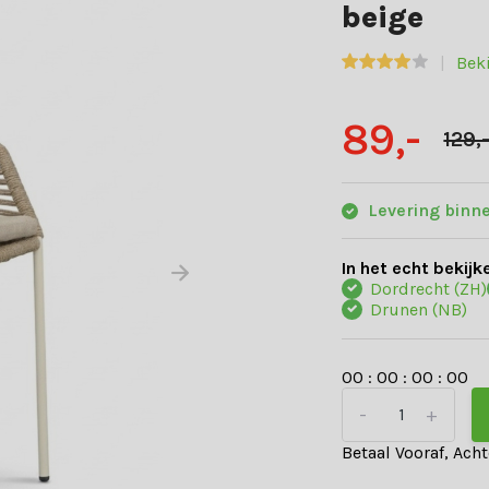
beige
Beki
89,-
129,
Levering binn
In het echt bekijk
Dordrecht (ZH)
Drunen (NB)
0
0
:
0
0
:
0
0
:
0
0
-
+
Betaal Vooraf, Ach