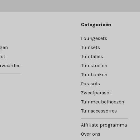
Categorieën
Loungesets
ngen
Tuinsets
jst
Tuintafels
rwaarden
Tuinstoelen
Tuinbanken
Parasols
Zweefparasol
Tuinmeubelhoezen
Tuinaccessoires
Affiliate programma
Over ons