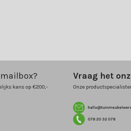
 mailbox?
Vraag het on
lijks kans op €200,-
Onze productspecialiste
hallo@tuinmeubelwere
078 20 32 078