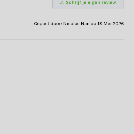
Schrijf je eigen review
Gepost door: Nicolas Nan op 18 Mei 2026
 comfortabele
loungestoelen
. Profiteer daarnaast ook van: