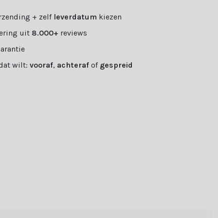
rzending + zelf
leverdatum
kiezen
ering uit
8.000+
reviews
garantie
 dat wilt:
vooraf
,
achteraf
of
gespreid