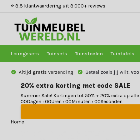
⭐ 8,8 klantwaardering uit 8.000+ reviews
Loungesets
Tuinsets
Tuinstoelen
Tuintafels
Altijd
gratis
verzending
Betaal zoals jij wilt:
voo
20% extra korting met code SALE
Summer Sale! Kortingen tot 50% + 20% extra op all
0
0
Dagen
:
0
0
Uren
:
0
0
Minuten
:
0
0
Seconden
Home