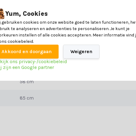
topkwaliteit te creëren. De stoel is samengesteld als volgt:
Yum, Cookies
j gebruiken cookies om onze website goed te laten functioneren, he
bruik te analyseren en advertenties te personaliseren. Je kunt je
8720194121894
 op deze tuinstoel. Ons advies is dan ook om onze
materialenpagina
goe
orkeuren instellen of alle cookies accepteren. Meer informatie vind 
 ons cookiebeleid.
Touw en staal
Akkoord en doorgaan
Weigeren
kijk ons privacy-/cookiebeleid
leeg de specificatietabel voor alle informatie.
63 cm
j zijn een Google partner
58 cm
85 cm
maken van de juiste keuze. Neem contact op met onze klantenservice al