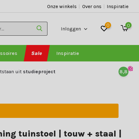
Onze winkels
|
Over ons
|
Inspiratie
0
0
Inloggen
ssoires
Sale
Inspiratie
tstaan uit
studieproject
8,8
ning tuinstoel | touw + staal |