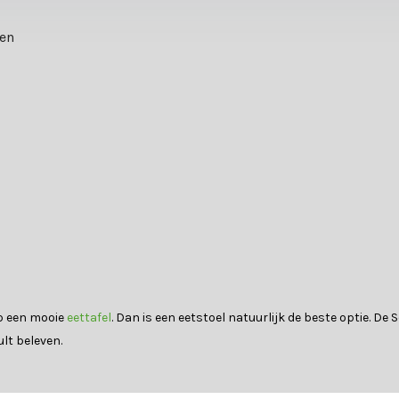
ten
op een mooie
eettafel
. Dan is een eetstoel natuurlijk de beste optie. De Se
ult beleven.