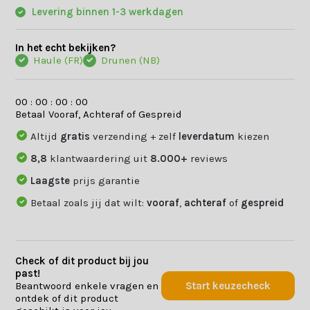
Levering binnen 1-3 werkdagen
In het echt bekijken?
Haule (FR)
Drunen (NB)
0
0
:
0
0
:
0
0
:
0
0
Betaal Vooraf, Achteraf of Gespreid
Altijd
gratis
verzending + zelf
leverdatum
kiezen
8,8
klantwaardering uit
8.000+
reviews
Laagste
prijs garantie
Betaal zoals jij dat wilt:
vooraf
,
achteraf
of
gespreid
Check of dit product bij jou
past!
Beantwoord enkele vragen en
Start keuzecheck
ontdek of dit product