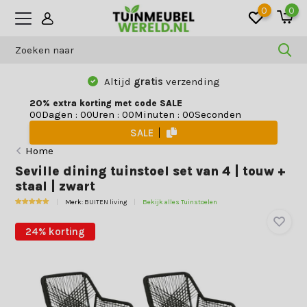
0
0
Altijd
gratis
verzending
20% extra korting met code SALE
Dagen
:
Uren
:
Minuten
:
Seconden
0
0
0
0
0
0
0
0
SALE
Home
Seville dining tuinstoel set van 4 | touw +
staal | zwart
Merk:
BUITEN living
Bekijk alles Tuinstoelen
24% korting