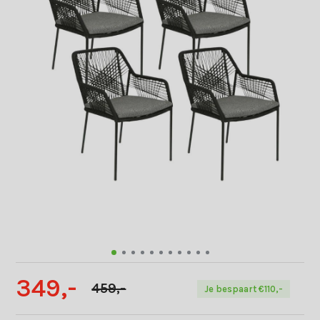
349,-
459,-
Je bespaart €110,-