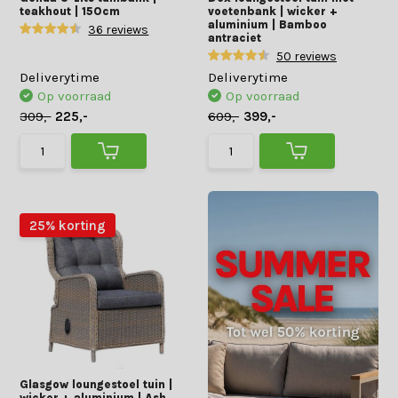
teakhout | 150cm
voetenbank | wicker +
aluminium | Bamboo
36 reviews
antraciet
50 reviews
Deliverytime
Deliverytime
Op voorraad
Op voorraad
309,-
225,-
609,-
399,-
25% korting
Glasgow loungestoel tuin |
wicker + aluminium | Ash