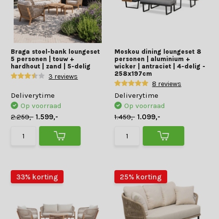
Braga stoel-bank loungeset
Moskou dining loungeset 8
5 personen | touw +
personen | aluminium +
hardhout | zand | 5-delig
wicker | antraciet | 4-delig -
258x197cm
3 reviews
8 reviews
Deliverytime
Deliverytime
Op voorraad
Op voorraad
2.259,-
1.599,-
1.459,-
1.099,-
33% korting
25% korting