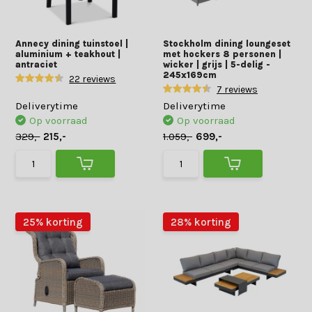
Annecy dining tuinstoel |
Stockholm dining loungeset
aluminium + teakhout |
met hockers 8 personen |
antraciet
wicker | grijs | 5-delig -
245x169cm
22 reviews
7 reviews
Deliverytime
Deliverytime
Op voorraad
Op voorraad
329,-
215,-
1.059,-
699,-
25% korting
28% korting