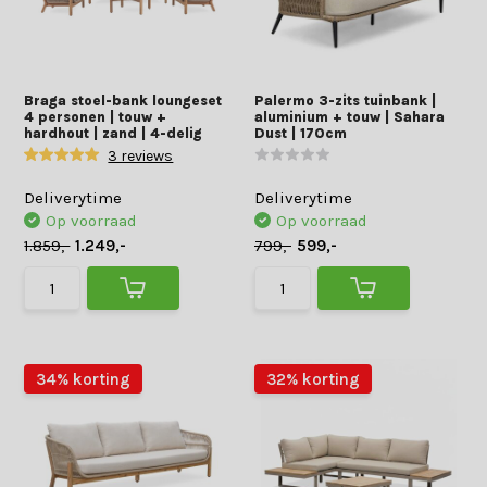
Braga stoel-bank loungeset
Palermo 3-zits tuinbank |
4 personen | touw +
aluminium + touw | Sahara
hardhout | zand | 4-delig
Dust | 170cm
3 reviews
Deliverytime
Deliverytime
Op voorraad
Op voorraad
1.859,-
1.249,-
799,-
599,-
34% korting
32% korting