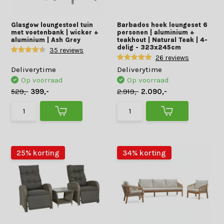
Glasgow loungestoel tuin
Barbados hoek loungeset 6
met voetenbank | wicker +
personen | aluminium +
aluminium | Ash Grey
teakhout | Natural Teak | 4-
delig - 323x245cm
35 reviews
26 reviews
Deliverytime
Deliverytime
Op voorraad
Op voorraad
529,-
399,-
2.919,-
2.090,-
25% korting
34% korting