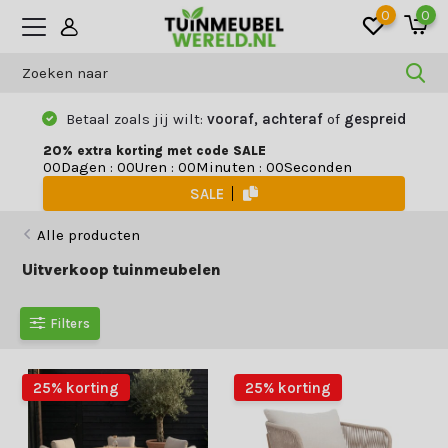
0
0
Betaal zoals jij wilt:
vooraf, achteraf
of
gespreid
20% extra korting met code SALE
Dagen
:
Uren
:
Minuten
:
Seconden
0
0
0
0
0
0
0
0
SALE
Alle producten
Uitverkoop tuinmeubelen
Filters
25% korting
25% korting