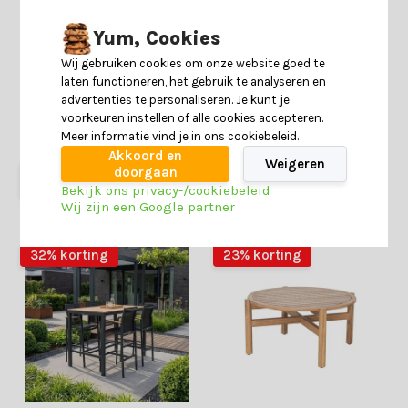
Max/Dakota beige/wit
Tulum dining tuinstoel | touw
Yum, Cookies
dining tuinset | 6 personen |
+ RVS | Sahara Dust
travertin + touw | 240cm
12 reviews
ovaal
Wij gebruiken cookies om onze website goed te
laten functioneren, het gebruik te analyseren en
advertenties te personaliseren. Je kunt je
Deliverytime
Deliverytime
voorkeuren instellen of alle cookies accepteren.
Op voorraad
Op voorraad
Meer informatie vind je in ons cookiebeleid.
3.579,-
2.349,-
259,-
159,-
Akkoord en
Weigeren
doorgaan
Bekijk ons privacy-/cookiebeleid
Wij zijn een Google partner
32% korting
23% korting