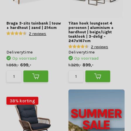
Braga 3-zits tuinbank | touw
Titan hoek loungeset 4
+ hardhout | zand | 214cm
personen | aluminium +
hardhout | beige/Light
2 reviews
teaklook | 3-delig -
247x167cm
2 reviews
Deliverytime
Deliverytime
Op voorraad
Op voorraad
1.059,-
699,-
1.329,-
899,-
38% korting