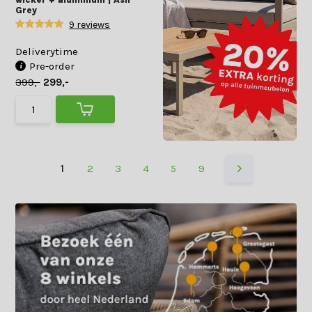
Grey
9 reviews
Deliverytime
Pre-order
399,-
299,-
1
2
3
4
5
9