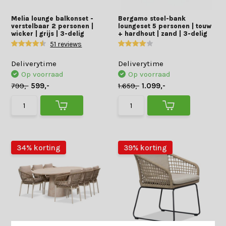
Melia lounge balkonset -
Bergamo stoel-bank
verstelbaar 2 personen |
loungeset 5 personen | touw
wicker | grijs | 3-delig
+ hardhout | zand | 3-delig
51 reviews
Deliverytime
Deliverytime
Op voorraad
Op voorraad
799,-
599,-
1.659,-
1.099,-
34% korting
39% korting