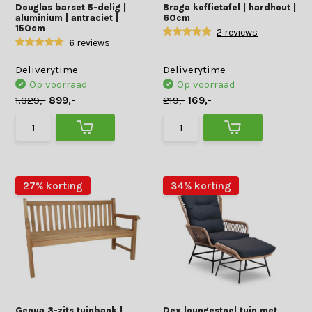
Douglas barset 5-delig |
Braga koffietafel | hardhout |
aluminium | antraciet |
60cm
150cm
2 reviews
6 reviews
Deliverytime
Deliverytime
Op voorraad
Op voorraad
1.329,-
899,-
219,-
169,-
27% korting
34% korting
Genua 3-zits tuinbank |
Dex loungestoel tuin met