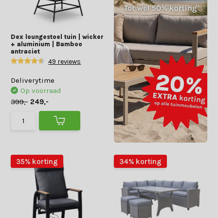
Dex loungestoel tuin | wicker
+ aluminium | Bamboo
antraciet
49 reviews
Deliverytime
Op voorraad
399,-
249,-
35% korting
34% korting