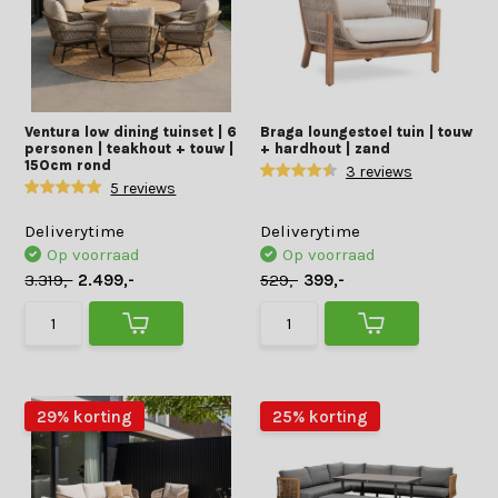
Ventura low dining tuinset | 6
Braga loungestoel tuin | touw
personen | teakhout + touw |
+ hardhout | zand
150cm rond
3 reviews
5 reviews
Deliverytime
Deliverytime
Op voorraad
Op voorraad
3.319,-
2.499,-
529,-
399,-
29% korting
25% korting