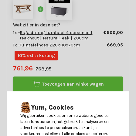
Wat zit er in deze set?
1x -
Riga dining tuintafel 4 personen |
€699,00
teakhout | Natural Teak | 200cm
1x -
Tuintafelhoes 220x110x70cm
€69,95
10% extra korting
761,96
768,95
Toevoegen aan winkelwagen
Yum, Cookies
Wij gebruiken cookies om onze website goed te
Check of dit product bij jou
laten functioneren, het gebruik te analyseren en
past!
advertenties te personaliseren. Je kunt je
Beantwoord enkele vragen en
Start keuzecheck
voorkeuren instellen of alle cookies accepteren.
ontdek of dit product