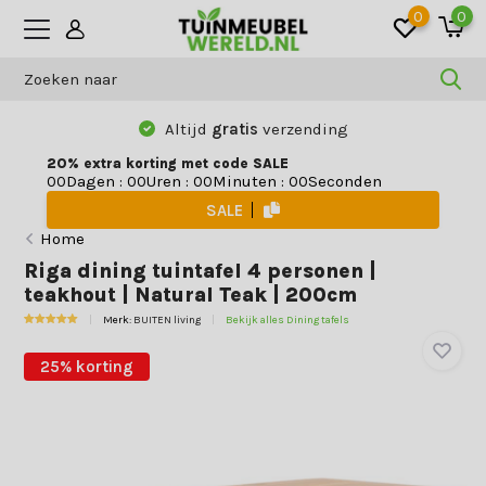
0
0
Altijd
gratis
verzending
20% extra korting met code SALE
Dagen
:
Uren
:
Minuten
:
Seconden
0
0
0
0
0
0
0
0
SALE
Home
Riga dining tuintafel 4 personen |
teakhout | Natural Teak | 200cm
Merk:
BUITEN living
Bekijk alles Dining tafels
25% korting