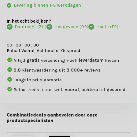
Levering binnen 1-3 werkdagen
In het echt bekijken?
Dordrecht (ZH)
Hoogeveen (DR)
Haule (FR)
0
0
:
0
0
:
0
0
:
0
0
Betaal Vooraf, Achteraf of Gespreid
Altijd
gratis
verzending + zelf
leverdatum
kiezen
8,8
klantwaardering uit
8.000+
reviews
Laagste
prijs garantie
Betaal zoals jij dat wilt:
vooraf
,
achteraf
of
gespreid
Combinatiedeals aanbevolen door onze
productspecialisten