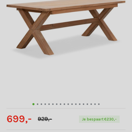
699,-
929,-
Je bespaart €230,-