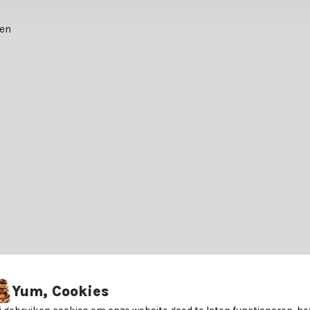
ten
6150539893827
Yum, Cookies