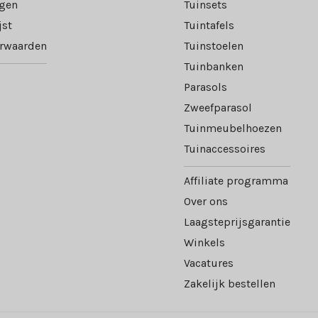
ngen
Tuinsets
jst
Tuintafels
rwaarden
Tuinstoelen
Tuinbanken
Parasols
Zweefparasol
Tuinmeubelhoezen
Tuinaccessoires
Affiliate programma
Over ons
Laagsteprijsgarantie
Winkels
Vacatures
Zakelijk bestellen