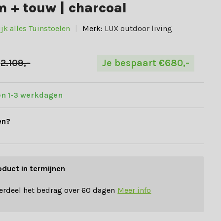
 + touw | charcoal
jk alles Tuinstoelen
Merk:
LUX outdoor living
2.109,-
Je bespaart €680,-
en 1-3 werkdagen
en?
oduct in termijnen
erdeel het bedrag over 60 dagen
Meer info