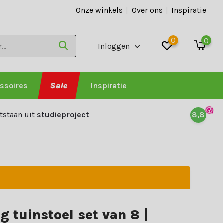
Onze winkels
|
Over ons
|
Inspiratie
0
0
Inloggen
ssoires
Sale
Inspiratie
tstaan uit
studieproject
8,8
g tuinstoel set van 8 |