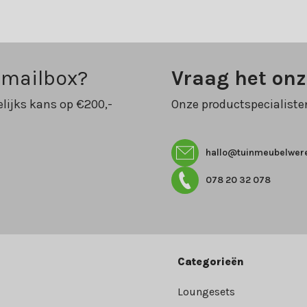
 mailbox?
Vraag het on
lijks kans op €200,-
Onze productspecialiste
hallo@tuinmeubelwere
078 20 32 078
Categorieën
Loungesets