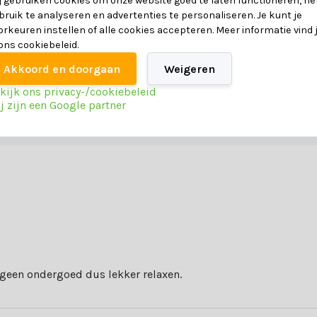
j gebruiken cookies om onze website goed te laten functioneren, he
Aluminium en touw
bruik te analyseren en advertenties te personaliseren. Je kunt je
orkeuren instellen of alle cookies accepteren. Meer informatie vind 
 ons cookiebeleid.
60 cm
Akkoord en doorgaan
Weigeren
67 cm
kijk ons privacy-/cookiebeleid
j zijn een Google partner
82 cm
 geen ondergoed dus lekker relaxen.