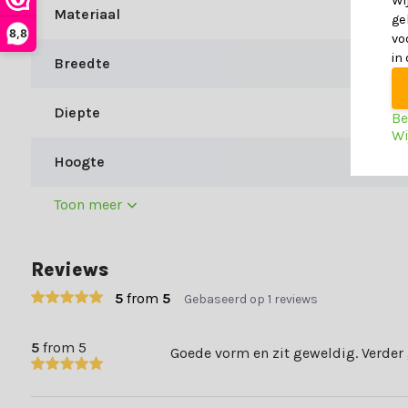
Wi
Materiaal
ge
8,8
vo
in
Breedte
Diepte
Be
Wi
Hoogte
Toon meer
Reviews
5
from
5
Gebaseerd op 1 reviews
5
from 5
Goede vorm en zit geweldig. Verder