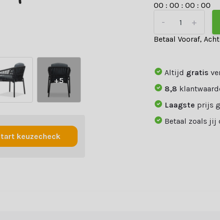
0
0
:
0
0
:
0
0
:
0
0
-
+
Betaal Vooraf, Ach
Altijd
gratis
ve
+5
8,8
klantwaard
Laagste
prijs 
Betaal zoals jij
tart keuzecheck