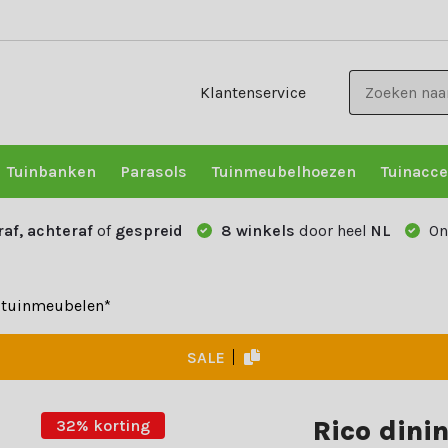
Klantenservice
Tuinbanken
Parasols
Tuinmeubelhoezen
Tuinacce
raf, achteraf
of
gespreid
8 winkels
door heel
NL
On
e tuinmeubelen*
SALE
Rico dinin
32% korting