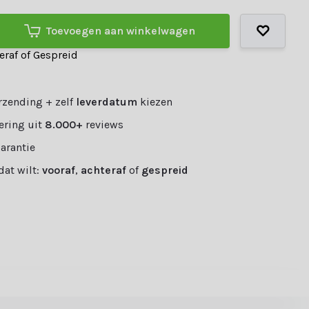
Toevoegen aan winkelwagen
teraf of Gespreid
rzending + zelf
leverdatum
kiezen
ering uit
8.000+
reviews
garantie
 dat wilt:
vooraf
,
achteraf
of
gespreid