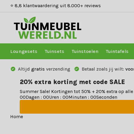
⭐ 8,8 klantwaardering uit 8.000+ reviews
Loungesets
Tuinsets
Tuinstoelen
Tuintafels
Altijd
gratis
verzending
Betaal zoals jij wilt:
voo
20% extra korting met code SALE
Summer Sale! Kortingen tot 50% + 20% extra op all
0
0
Dagen
:
0
0
Uren
:
0
0
Minuten
:
0
0
Seconden
Home