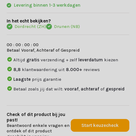
Levering binnen 1-3 werkdagen
In het echt bekijken?
Dordrecht (ZH)
Drunen (NB)
0
0
:
0
0
:
0
0
:
0
0
Betaal Vooraf, Achteraf of Gespreid
Altijd
gratis
verzending + zelf
leverdatum
kiezen
8,8
klantwaardering uit
8.000+
reviews
Laagste
prijs garantie
Betaal zoals jij dat wilt:
vooraf
,
achteraf
of
gespreid
Check of dit product bij jou
past!
Beantwoord enkele vragen en
Start keuzecheck
ontdek of dit product