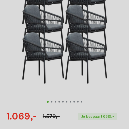
1.069,-
1.579,-
Je bespaart €510,-