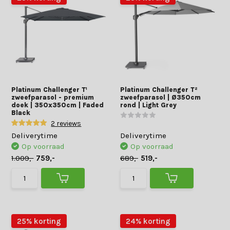
Platinum Challenger T¹
Platinum Challenger T²
zweefparasol - premium
zweefparasol | Ø350cm
doek | 350x350cm | Faded
rond | Light Grey
Black
2 reviews
Deliverytime
Deliverytime
Op voorraad
Op voorraad
1.009,-
759,-
689,-
519,-
25% korting
24% korting