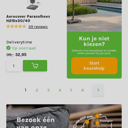
Aerocover Parasolhoes
H215x30/40
39 reviews
Deliverytime
Op voorraad
39,-
32,95
Start
keuzehulp
1
2
3
4
5
6