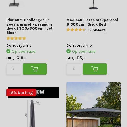
Platinum Challenger T²
Madison Flores stokparasol
zweefparasol - premium
Ø 300cm | Brick Red
doek | 300x300cm | Jet
12 reviews
Black
Deliverytime
Deliverytime
Op voorraad
Op voorraad
819,-
619,-
149,-
115,-
16% korting