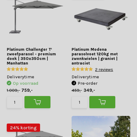
Platinum Challenger T¹
Platinum Modena
zweefparasol - premium
parasolvoet 120kg met
doek | 350x350cm |
zwenkwielen | graniet |
Manhattan
antraciet
2 reviews
Deliverytime
Deliverytime
Op voorraad
Pre-order
1.009,-
759,-
459,-
349,-
24% korting