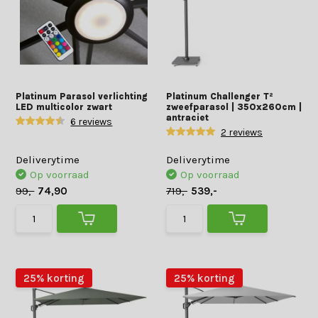
Platinum Parasol verlichting
Platinum Challenger T²
LED multicolor zwart
zweefparasol | 350x260cm |
antraciet
6 reviews
2 reviews
Deliverytime
Deliverytime
Op voorraad
Op voorraad
99,-
74,90
719,-
539,-
25% korting
25% korting