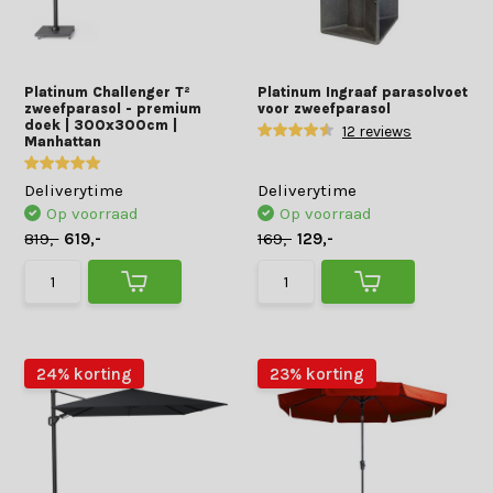
Platinum Challenger T²
Platinum Ingraaf parasolvoet
zweefparasol - premium
voor zweefparasol
doek | 300x300cm |
12 reviews
Manhattan
Deliverytime
Deliverytime
Op voorraad
Op voorraad
819,-
619,-
169,-
129,-
24% korting
23% korting