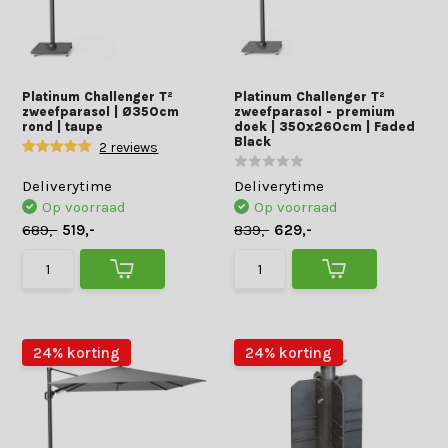
Platinum Challenger T²
Platinum Challenger T²
zweefparasol | Ø350cm
zweefparasol - premium
rond | taupe
doek | 350x260cm | Faded
Black
2 reviews
Deliverytime
Deliverytime
Op voorraad
Op voorraad
689,-
519,-
839,-
629,-
24% korting
24% korting