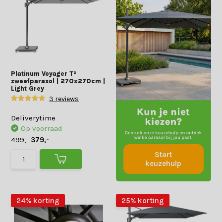
Platinum Voyager T²
zweefparasol | 270x270cm |
Light Grey
3 reviews
Deliverytime
Op voorraad
499,-
379,-
Start
keuzehulp
24% korting
25% korting