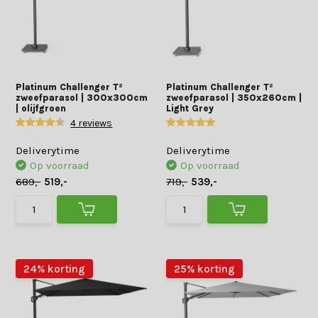
Platinum Challenger T²
Platinum Challenger T²
zweefparasol | 300x300cm
zweefparasol | 350x260cm |
| olijfgroen
Light Grey
4 reviews
Deliverytime
Deliverytime
Op voorraad
Op voorraad
689,-
519,-
719,-
539,-
24% korting
25% korting