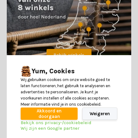
Bekijk winkels
Yum, Cookies
Parasol kopen: dit moet je allemaal weten
Wij gebruiken cookies om onze website goed te
laten functioneren, het gebruik te analyseren en
Haal het meeste uit jouw buitenruimte met de prachtige
advertenties te personaliseren. Je kunt je
parasols van Tuinmeubelwereld.nl! Met ons brede
voorkeuren instellen of alle cookies accepteren.
assortiment van stok- en zweefparasols kun je genieten van
Meer informatie vind je in ons cookiebeleid.
de zon zonder je zorgen te maken over schadelijke UV-straling.
Akkoord en
Weigeren
doorgaan
Bekijk ons privacy-/cookiebeleid
Een parasol is ideaal voor een zonnig terras waar weinig
Wij zijn een Google partner
natuurlijke schaduw is, boven een tuinset of eettafel waar je