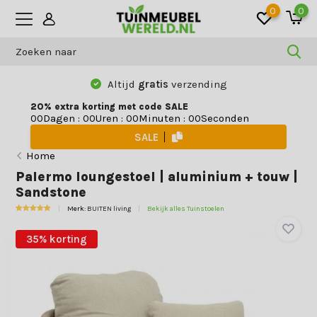
0
0
Altijd
gratis
verzending
20% extra korting met code SALE
Dagen
:
Uren
:
Minuten
:
Seconden
0
0
0
0
0
0
0
0
SALE
Home
Palermo loungestoel | aluminium + touw |
Sandstone
Merk:
BUITEN living
Bekijk alles Tuinstoelen
35% korting