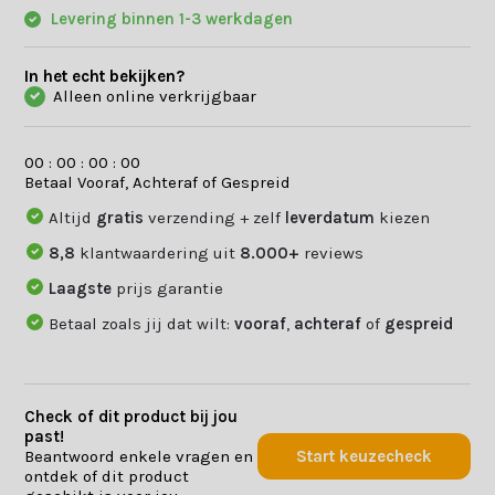
Levering binnen 1-3 werkdagen
In het echt bekijken?
Alleen online verkrijgbaar
0
0
:
0
0
:
0
0
:
0
0
Betaal Vooraf, Achteraf of Gespreid
Altijd
gratis
verzending + zelf
leverdatum
kiezen
8,8
klantwaardering uit
8.000+
reviews
Laagste
prijs garantie
Betaal zoals jij dat wilt:
vooraf
,
achteraf
of
gespreid
Check of dit product bij jou
past!
Beantwoord enkele vragen en
Start keuzecheck
ontdek of dit product