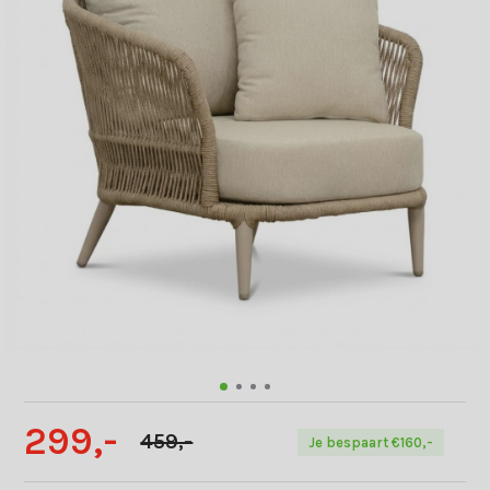
299,-
459,-
Je bespaart €160,-