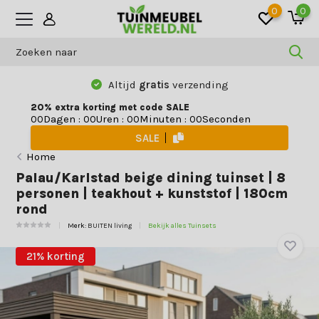
0
0
Altijd
gratis
verzending
20% extra korting met code SALE
Dagen
:
Uren
:
Minuten
:
Seconden
0
0
0
0
0
0
0
0
SALE
Home
Palau/Karlstad beige dining tuinset | 8
personen | teakhout + kunststof | 180cm
rond
Merk:
BUITEN living
Bekijk alles Tuinsets
21% korting