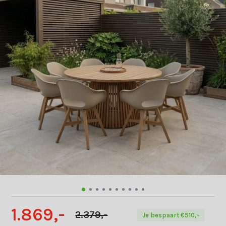
1.869,-
2.379,-
Je bespaart €510,-