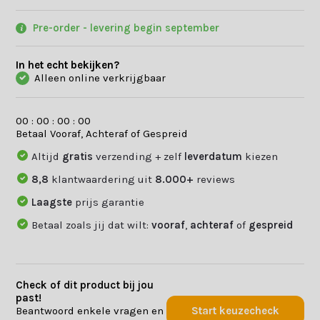
Pre-order - levering begin september
In het echt bekijken?
Alleen online verkrijgbaar
0
0
:
0
0
:
0
0
:
0
0
Betaal Vooraf, Achteraf of Gespreid
Altijd
gratis
verzending + zelf
leverdatum
kiezen
8,8
klantwaardering uit
8.000+
reviews
Laagste
prijs garantie
Betaal zoals jij dat wilt:
vooraf
,
achteraf
of
gespreid
Check of dit product bij jou
past!
Beantwoord enkele vragen en
Start keuzecheck