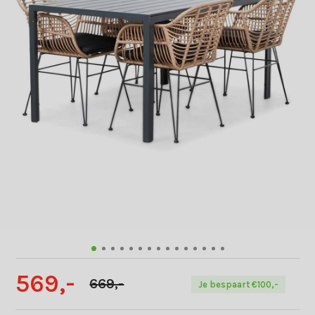
569,-
669,-
Je bespaart €100,-